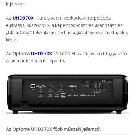
lejátszani.
Az
UHD370X
„PureMotion” képkocka-interpolációs
eljárással küszöböli ki a képelmosódást és akadozást és
„UltraDetail” felskálázási technológiával biztosít tiszta, éles
képet.
Az
Optoma
UHD370X
550.000 Ft alatti javasolt fogyasztói
áron már idehaza is kapható.
Az Optoma UHD370X főbb műszaki jellemzői: