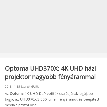
Optoma UHD370X: 4K UHD házi
projektor nagyobb fényárammal
Beküldve:
2018-11-15
Szerző:
GURU
Az
Optoma
4K UHD DLP vetítők családjának legújabb
tagja, az
UHD370X
3.500 lumen fényáramot és beépített
médialejátszót kínál.