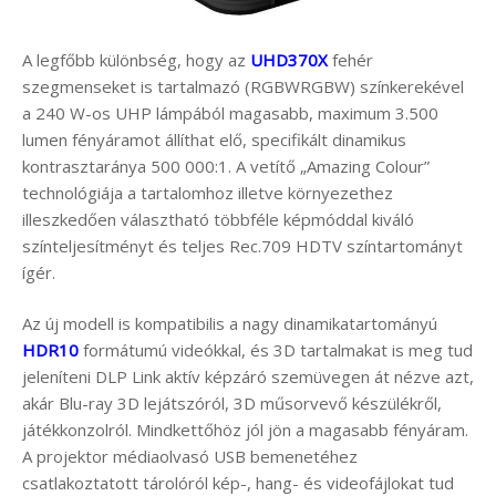
A legfőbb különbség, hogy az
UHD370X
fehér
szegmenseket is tartalmazó (RGBWRGBW) színkerekével
a 240 W-os UHP lámpából magasabb, maximum 3.500
lumen fényáramot állíthat elő, specifikált dinamikus
kontrasztaránya 500 000:1. A vetítő „Amazing Colour”
technológiája a tartalomhoz illetve környezethez
illeszkedően választható többféle képmóddal kiváló
színteljesítményt és teljes Rec.709 HDTV színtartományt
ígér.
Az új modell is kompatibilis a nagy dinamikatartományú
HDR10
formátumú videókkal, és 3D tartalmakat is meg tud
jeleníteni DLP Link aktív képzáró szemüvegen át nézve azt,
akár Blu-ray 3D lejátszóról, 3D műsorvevő készülékről,
játékkonzolról. Mindkettőhöz jól jön a magasabb fényáram.
A projektor médiaolvasó USB bemenetéhez
csatlakoztatott tárolóról kép-, hang- és videofájlokat tud