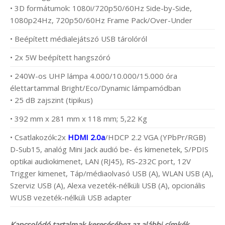
• 3D formátumok: 1080i/720p50/60Hz Side-by-Side,
1080p24Hz, 720p50/60Hz Frame Pack/Over-Under
• Beépített médialejátszó USB tárolóról
• 2x 5W beépített hangszóró
• 240W-os UHP lámpa 4.000/10.000/15.000 óra
élettartammal Bright/Eco/Dynamic lámpamódban
• 25 dB zajszint (tipikus)
• 392 mm x 281 mm x 118 mm; 5,22 Kg
• Csatlakozók:2x
HDMI 2.0a
/HDCP 2.2 VGA (YPbPr/RGB)
D-Sub15, analóg Mini Jack audió be- és kimenetek, S/PDIS
optikai audiokimenet, LAN (RJ45), RS-232C port, 12V
Trigger kimenet, Táp/médiaolvasó USB (A), WLAN USB (A),
Szerviz USB (A), Alexa vezeték-nélküli USB (A), opcionális
WUSB vezeték-nélküli USB adapter
Kapcsolódó tartalmak kereséséhez az alábbi címkék