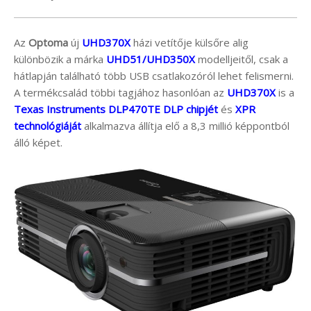
Az
Optoma
új
UHD370X
házi vetítője külsőre alig
különbözik a márka
UHD51/UHD350X
modelljeitől, csak a
hátlapján található több USB csatlakozóról lehet felismerni.
A termékcsalád többi tagjához hasonlóan az
UHD370X
is a
Texas Instruments DLP470TE DLP chipjét
és
XPR
technológiáját
alkalmazva állítja elő a 8,3 millió képpontból
álló képet.