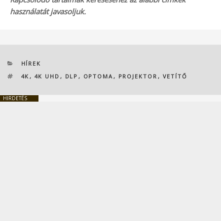
használatát javasoljuk.
KATEGÓRIÁK
HÍREK
CÍMKÉK
4K
,
4K UHD
,
DLP
,
OPTOMA
,
PROJEKTOR
,
VETÍTŐ
HIRDETÉS