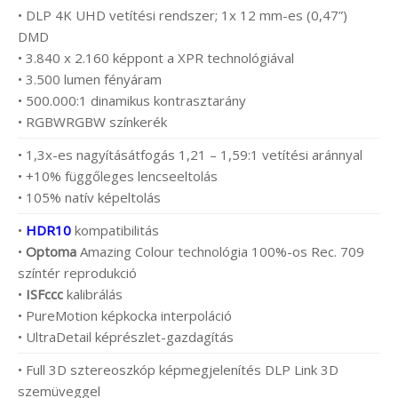
• DLP 4K UHD vetítési rendszer; 1x 12 mm-es (0,47”)
DMD
• 3.840 x 2.160 képpont a XPR technológiával
• 3.500 lumen fényáram
• 500.000:1 dinamikus kontrasztarány
• RGBWRGBW színkerék
• 1,3x-es nagyításátfogás 1,21 – 1,59:1 vetítési aránnyal
• +10% függőleges lencseeltolás
• 105% natív képeltolás
•
HDR10
kompatibilitás
•
Optoma
Amazing Colour technológia 100%-os Rec. 709
színtér reprodukció
•
ISFccc
kalibrálás
• PureMotion képkocka interpoláció
• UltraDetail képrészlet-gazdagítás
• Full 3D sztereoszkóp képmegjelenítés DLP Link 3D
szemüveggel