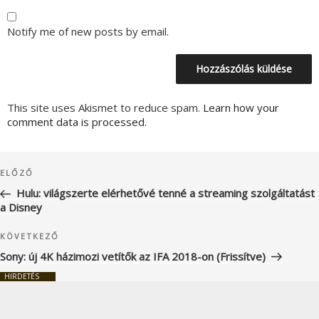
Notify me of new posts by email.
This site uses Akismet to reduce spam.
Learn how your
comment data is processed.
Bejegyzés
Korábbi
ELŐZŐ
navigáció
bejegyzés
Hulu: világszerte elérhetővé tenné a streaming szolgáltatást
a Disney
Következő
KÖVETKEZŐ
bejegyzés
Sony: új 4K házimozi vetítők az IFA 2018-on (Frissítve)
HIRDETÉS