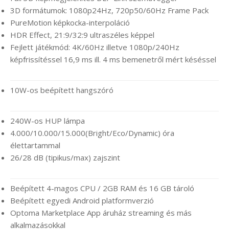
3D formátumok: 1080p24Hz, 720p50/60Hz Frame Pack
PureMotion képkocka-interpoláció
HDR Effect, 21:9/32:9 ultraszéles képpel
Fejlett játékmód: 4K/60Hz illetve 1080p/240Hz
képfrissítéssel 16,9 ms ill. 4 ms bemenetről mért késéssel
10W-os beépített hangszóró
240W-os HUP lámpa
4.000/10.000/15.000(Bright/Eco/Dynamic) óra
élettartammal
26/28 dB (tipikus/max) zajszint
Beépített 4-magos CPU / 2GB RAM és 16 GB tároló
Beépített egyedi Android platformverzió
Optoma Marketplace App áruház streaming és más
alkalmazásokkal