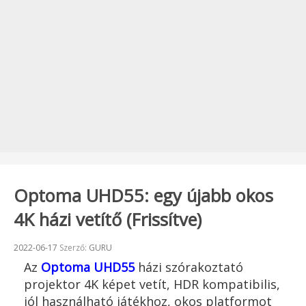
Optoma UHD55: egy újabb okos
4K házi vetítő (Frissítve)
Beküldve:
2022-06-17
Szerző:
GURU
Az
Optoma UHD55
házi szórakoztató
projektor 4K képet vetít, HDR kompatibilis,
jól használható játékhoz, okos platformot