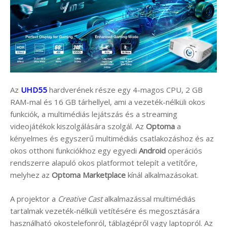
Az
UHD55
hardverének része egy 4-magos CPU, 2 GB
RAM-mal és 16 GB tárhellyel, ami a vezeték-nélküli okos
funkciók, a multimédiás lejátszás és a streaming
videojátékok kiszolgálására szolgál. Az
Optoma
a
kényelmes és egyszerű multimédiás csatlakozáshoz és az
okos otthoni funkciókhoz egy egyedi
Android
operációs
rendszerre alapuló okos platformot telepít a vetítőre,
melyhez az
Optoma Marketplace
kínál alkalmazásokat.
A projektor a
Creative Cast
alkalmazással multimédiás
tartalmak vezeték-nélküli vetítésére és megosztására
használható okostelefonról, táblagépről vagy laptopról. Az