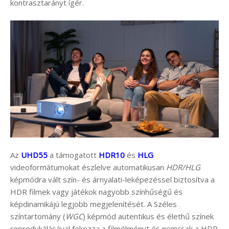
kontrasztarányt ígér.
Az
UHD55
a támogatott
HDR10
és
HLG
videoformátumokat észlelve automatikusan
HDR/HLG
képmódra vált szín- és árnyalati-leképezéssel biztosítva a
HDR filmek vagy játékok nagyobb színhűségű és
képdinamikájú legjobb megjelenítését. A Széles
színtartomány (
WGC
) képmód autentikus és élethű színek
reprodukálásával fokozza a filmélményt és nemcsak a HDR