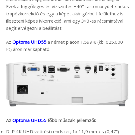
Ezek a függőleges és vízszintes ±40° tartományú 4-sarkos
trapézkorrekció és egy a képet akár görbült felülethez is
illeszteni képes ívkorrekció, ami egy 3×3-as rácsmintával
segít elvégezni a beállítást.
Az
Optoma UHD55
a német piacon 1.599 € (kb. 625.000
Ft) áron már kapható.
Az
Optoma UHD55
főbb műszaki jellemzői:
DLP 4K UHD vetítési rendszer; 1x 11,9 mm-es (0,47”)