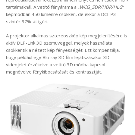
tartalmaknál. A vetítő fényárama a „
WCG_SDR/HDR/HLG
”
képmódban 450 lumenre csökken, de ekkor a DCI-P3
színtér 97%-át ígéri.
A projektor alkalmas sztereoszkóp kép megjelenítésére is
aktív DLP-Link 3D szemüveggel, melyek használata
csökkentik a nézett kép fényességét. Ezt kompenzálja,
hogy például egy Blu-ray 3D film lejátszásakor 3D
videojelet érzékelve a vetítő 3D módba kapcsol
megnövelve fénykibocsátását és kontrasztját.