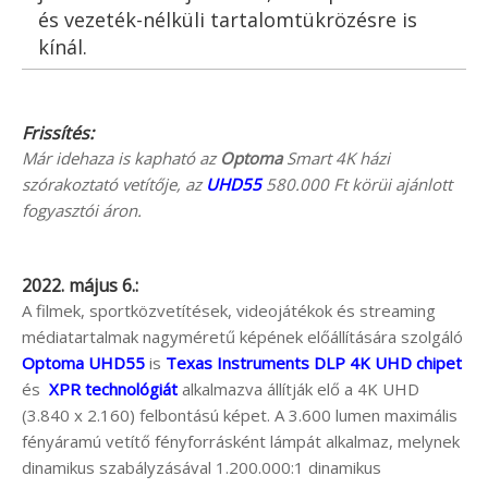
és vezeték-nélküli tartalomtükrözésre is
kínál.
Frissítés:
Már idehaza is kapható az
Optoma
Smart 4K házi
szórakoztató vetítője, az
UHD55
580.000 Ft körüi ajánlott
fogyasztói áron.
2022. május 6.:
A filmek, sportközvetítések, videojátékok és streaming
médiatartalmak nagyméretű képének előállítására szolgáló
Optoma UHD55
is
Texas Instruments DLP 4K UHD chipet
és
XPR technológiát
alkalmazva állítják elő a 4K UHD
(3.840 x 2.160) felbontású képet. A 3.600 lumen maximális
fényáramú vetítő fényforrásként lámpát alkalmaz, melynek
dinamikus szabályzásával 1.200.000:1 dinamikus