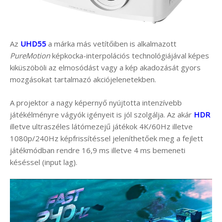
Az
UHD55
a márka más vetítőiben is alkalmazott
PureMotion
képkocka-interpolációs technológiájával képes
kiküszöböli az elmosódást vagy a kép akadozását gyors
mozgásokat tartalmazó akciójelenetekben.
A projektor a nagy képernyő nyújtotta intenzívebb
játékélményre vágyók igényeit is jól szolgálja. Az akár
HDR
illetve ultraszéles látómezejű játékok 4K/60Hz illetve
1080p/240Hz képfrissítéssel jeleníthetőek meg a fejlett
játékmódban rendre 16,9 ms illetve 4 ms bemeneti
késéssel (input lag).