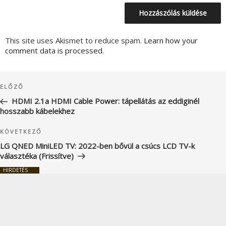
This site uses Akismet to reduce spam.
Learn how your
comment data is processed.
Bejegyzés
Korábbi
ELŐZŐ
navigáció
bejegyzés
HDMI 2.1a HDMI Cable Power: tápellátás az eddiginél
hosszabb kábelekhez
Következő
KÖVETKEZŐ
bejegyzés
LG QNED MiniLED TV: 2022-ben bővül a csúcs LCD TV-k
választéka (Frissítve)
HIRDETÉS