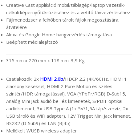
Creative Cast applikáció mobil/táblagép/laptop vezeték-
nélküli képernyőtükrözéséhez és a vetítő távvezérléséhez
Fájlmenedzser a felhőben tárolt fájlok megosztására,
átvitelére
Alexa és Google Home hangvezérlés támogatása
Beépített médialejátszó
315 mm x 270 mm x 118 mm; 3,9 Kg
Csatlakozók: 2x
HDMI 2.0b
/
HDCP 2.2 (4K/60Hz, HDMI 1
alacsony késéssel, HDMI 2 Pure Motion és széles
színtér/HDR támogatással), VGA (YPbPr/RGB) D-Sub15,
Analóg Mini Jack audió be- és kimenetek, S/PDIF optikai
audiokimenet, 3x USB Type A (1x 5V/1,5A táp/szerviz, 2x
USB tároló és WiFi adapter), 12V Trigget Mini Jack kimenet,
RS232 (D-Sub9) és LAN (RJ45)
Mellékelt WUSB wireless adapter