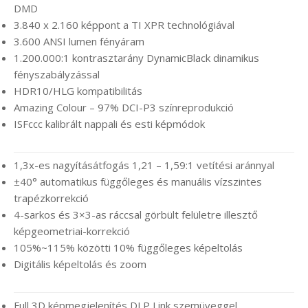
DMD
3.840 x 2.160 képpont a TI XPR technológiával
3.600 ANSI lumen fényáram
1.200.000:1 kontrasztarány DynamicBlack dinamikus
fényszabályzással
HDR10/HLG kompatibilitás
Amazing Colour – 97% DCI-P3 színreprodukció
ISFccc kalibrált nappali és esti képmódok
1,3x-es nagyításátfogás 1,21 – 1,59:1 vetítési aránnyal
±40° automatikus függőleges és manuális vízszintes
trapézkorrekció
4-sarkos és 3×3-as ráccsal görbült felületre illesztő
képgeometriai-korrekció
105%~115% közötti 10% függőleges képeltolás
Digitális képeltolás és zoom
Full 3D képmegjelenítés DLP Link szemüveggel