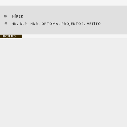
KATEGÓRIÁK
HÍREK
CÍMKÉK
4K
,
DLP
,
HDR
,
OPTOMA
,
PROJEKTOR
,
VETÍTŐ
HIRDETÉS