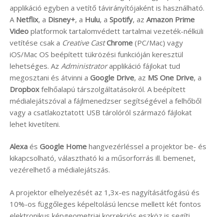
applikáció egyben a vetítő távirányítójaként is használható.
A
Netflix
, a
Disney+
, a
Hulu
, a
Spotify
, az
Amazon Prime
Video
platformok tartalomvédett tartalmai vezeték-nélküli
vetítése csak a
Creative Cast
Chrome
(PC/Mac) vagy
iOS/Mac OS beépített tükrözési funkcióján keresztül
lehetséges. Az
Administrator
applikáció fájlokat tud
megosztani és átvinni a
Google Drive
, az
MS One Drive
, a
Dropbox
felhőalapú társzolgáltatásokról. A beépített
médialejátszóval a fájlmenedzser segítségével a felhőből
vagy a csatlakoztatott USB tárolóról származó fájlokat
lehet kivetíteni.
Alexa
és
Google Home
hangvezérléssel a projektor be- és
kikapcsolható, választható ki a műsorforrás ill. bemenet,
vezérelhető a médialejátszás.
A projektor elhelyezését az 1,3x-es nagyításátfogású és
10%-os függőleges képeltolású lencse mellett két fontos
elektronikus képgeometriai korrekciós eszköz is segíti.