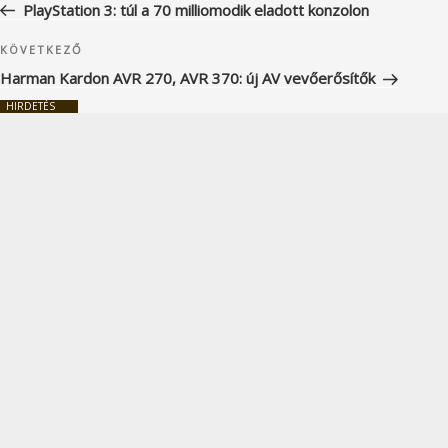
bejegyzés
PlayStation 3: túl a 70 milliomodik eladott konzolon
Következő
KÖVETKEZŐ
bejegyzés
Harman Kardon AVR 270, AVR 370: új AV vevőerősítők
HIRDETÉS