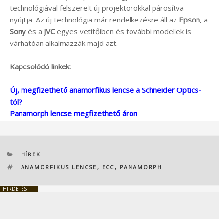
technológiával felszerelt új projektorokkal párosítva
nyújtja. Az új technológia már rendelkezésre áll az
Epson
, a
Sony
és a
JVC
egyes vetítőiben és további modellek is
várhatóan alkalmazzák majd azt.
Kapcsolódó linkek:
Új, megfizethető anamorfikus lencse a Schneider Optics-
tól?
Panamorph lencse megfizethető áron
KATEGÓRIÁK
HÍREK
CÍMKÉK
ANAMORFIKUS LENCSE
,
ECC
,
PANAMORPH
HIRDETÉS