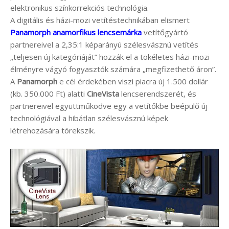
elektronikus színkorrekciós technológia.
A digitális és házi-mozi vetítéstechnikában elismert
Panamorph anamorfikus lencsemárka
vetítőgyártó
partnereivel a 2,35:1 képarányú szélesvásznú vetítés
„teljesen új kategóriáját” hozzák el a tökéletes házi-mozi
élményre vágyó fogyasztók számára „megfizethető áron”.
A
Panamorph
e cél érdekében viszi piacra új 1.500 dollár
(kb. 350.000 Ft) alatti
CineVista
lencserendszerét, és
partnereivel együttműködve egy a vetítőkbe beépülő új
technológiával a hibátlan szélesvásznú képek
létrehozására törekszik.