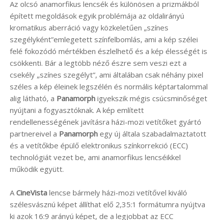
Az olcsó anamorfikus lencsék és különösen a prizmákból
épített megoldások egyik problémája az oldalirányú
kromatikus aberráció vagy közkeletűen „színes
szegélyként”emlegetett színfelbomlás, ami a kép szélei
felé fokozódó mértékben észlelhető és a kép élességét is
csökkenti. Bár a legtöbb néző észre sem veszi ezt a
csekély „színes szegélyt”, ami általában csak néhány pixel
széles a kép éleinek legszélén és normális képtartalommal
alig látható, a
Panamorph
igyekszik mégis csúcsminőséget
nyújtani a fogyasztóknak. A kép említett
rendellenességének javításra házi-mozi vetítőket gyártó
partnereivel a
Panamorph
egy új általa szabadalmaztatott
és a vetítőkbe épülő elektronikus színkorrekció (ECC)
technológiát vezet be, ami anamorfikus lencséikkel
működik együtt.
A
CineVista
lencse bármely házi-mozi vetítővel kiváló
szélesvásznú képet állíthat elő 2,35:1 formátumra nyújtva
ki azok 16:9 arányú képet, de a legjobbat az ECC