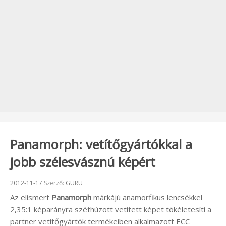
Panamorph: vetítőgyártókkal a
jobb szélesvásznú képért
Beküldve:
2012-11-17
Szerző:
GURU
Az elismert
Panamorph
márkájú anamorfikus lencsékkel
2,35:1 képarányra széthúzott vetített képet tökéletesíti a
partner vetítőgyártók termékeiben alkalmazott ECC