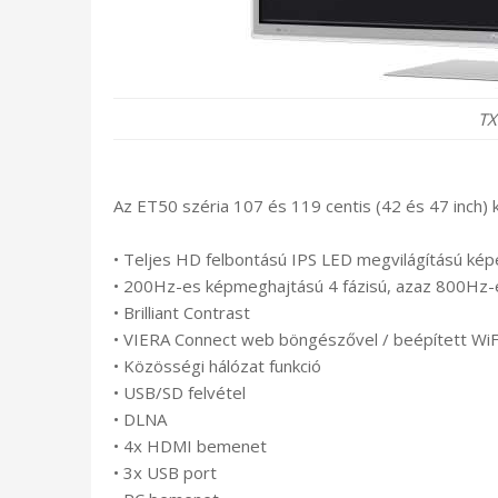
TX
Az ET50 széria 107 és 119 centis (42 és 47 inch) 
• Teljes HD felbontású IPS LED megvilágítású k
• 200Hz-es képmeghajtású 4 fázisú, azaz 800Hz-e
• Brilliant Contrast
• VIERA Connect web böngészővel / beépített WiF
• Közösségi hálózat funkció
• USB/SD felvétel
• DLNA
• 4x HDMI bemenet
• 3x USB port