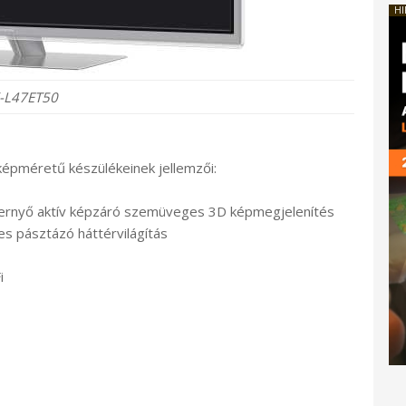
HI
-L47ET50
képméretű készülékeinek jellemzői:
épernyő aktív képzáró szemüveges 3D képmegjelenítés
s pásztázó háttérvilágítás
i