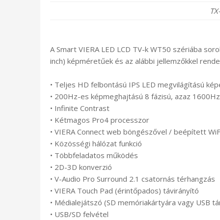
TX
A Smart VIERA LED LCD TV-k WT50 szériába sorolt
inch) képméretűek és az alábbi jellemzőkkel rende
• Teljes HD felbontású IPS LED megvilágítású k
• 200Hz-es képmeghajtású 8 fázisú, azaz 1600Hz-
• Infinite Contrast
• Kétmagos Pro4 processzor
• VIERA Connect web böngészővel / beépített WiF
• Közösségi hálózat funkció
• Többfeladatos működés
• 2D-3D konverzió
• V-Audio Pro Surround 2.1 csatornás térhangzás
• VIERA Touch Pad (érintőpados) távirányító
• Médialejátszó (SD memóriakártyára vagy USB tá
• USB/SD felvétel