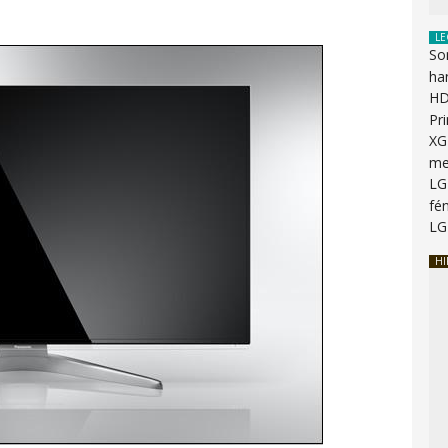
LE
So
ha
HD
Pr
XG
me
LG
fén
LG
HI