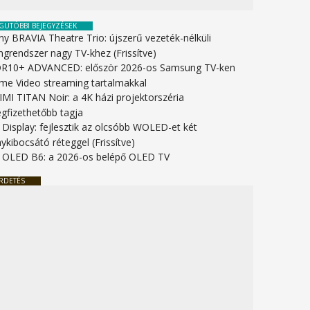
GUTÓBBI BEJEGYZÉSEK
ny BRAVIA Theatre Trio: újszerű vezeték-nélküli
ngrendszer nagy TV-khez (Frissítve)
R10+ ADVANCED: először 2026-os Samsung TV-ken
ime Video streaming tartalmakkal
IMI TITAN Noir: a 4K házi projektorszéria
gfizethetőbb tagja
 Display: fejlesztik az olcsóbb WOLED-et két
ykibocsátó réteggel (Frissítve)
 OLED B6: a 2026-os belépő OLED TV
RDETÉS