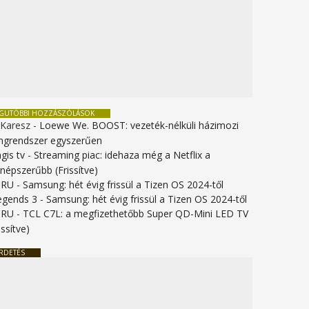
EGUTÓBBI HOZZÁSZÓLÁSOK
 Karesz
-
Loewe We. BOOST: vezeték-nélküli házimozi
ngrendszer egyszerűen
gis tv
-
Streaming piac: idehaza még a Netflix a
gnépszerűbb (Frissítve)
URU
-
Samsung: hét évig frissül a Tizen OS 2024-től
legends 3
-
Samsung: hét évig frissül a Tizen OS 2024-től
URU
-
TCL C7L: a megfizethetőbb Super QD-Mini LED TV
issítve)
RDETÉS