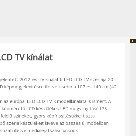
HI
CD TV kínálat
lentett 2012-es TV kínálat 6 LED LCD TV szériája 20
3D képmegjelenítésre illetve kisebb a 107 és 140 cm (42
n az európai LED LCD TV-k modellkínálata is ismert. A
y képméretű LCD készülékek LED megvilágítású IPS
elelő színeket, gyors képfrissítésükkel tiszta
ő széria készülékeit kivéve az összes új modellben
zati illetve médialejátszási funkciók.