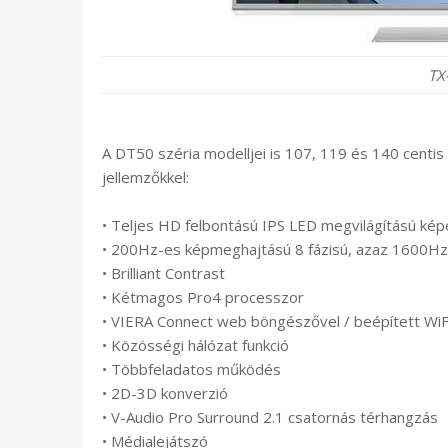
TX
A DT50 széria modelljei is 107, 119 és 140 centis
jellemzőkkel:
• Teljes HD felbontású IPS LED megvilágítású k
• 200Hz-es képmeghajtású 8 fázisú, azaz 1600Hz-
• Brilliant Contrast
• Kétmagos Pro4 processzor
• VIERA Connect web böngészővel / beépített WiF
• Közösségi hálózat funkció
• Többfeladatos működés
• 2D-3D konverzió
• V-Audio Pro Surround 2.1 csatornás térhangzás
• Médialejátszó