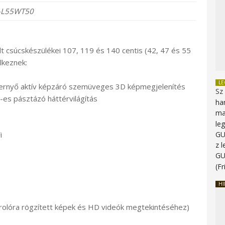
-L55WT50
 csúcskészülékei 107, 119 és 140 centis (42, 47 és 55
lkeznek:
L
épernyő aktív képzáró szemüveges 3D képmegjelenítés
Sz
es pásztázó háttérvilágítás
ha
ma
le
i
G
z 
G
(Fr
HI
rolóra rögzített képek és HD videók megtekintéséhez)