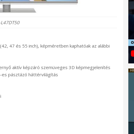
-L47DT50
 (42, 47 és 55 inch), képméretben kaphatóak az alábbi
épernyő aktív képzáró szemüveges 3D képmegjelenítés
HI
es pásztázó háttérvilágítás
i