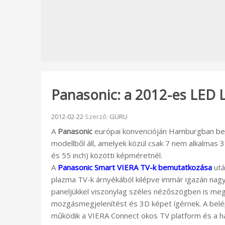
Panasonic: a 2012-es LED L
Beküldve:
2012-02-22
Szerző:
GURU
A
Panasonic
európai konvencióján Hamburgban beje
modellből áll, amelyek közül csak 7 nem alkalmas 
és 55 inch) közötti képméretnél.
A
Panasonic Smart VIERA TV-k bemutatkozása
utá
plazma TV-k árnyékából kilépve immár igazán nag
paneljükkel viszonylag széles nézőszögben is megf
mozgásmegjelenítést és 3D képet ígérnek. A belép
működik a VIERA Connect okos TV platform és a háló