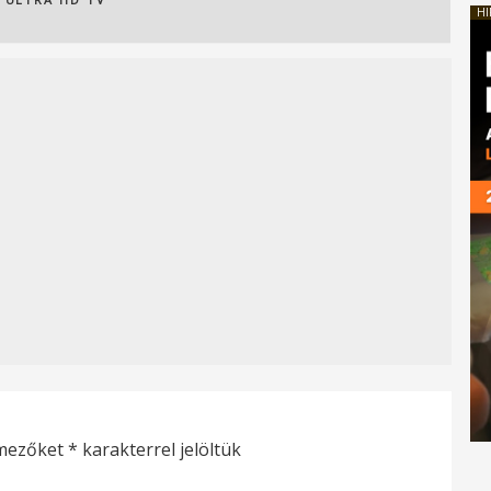
HI
 mezőket
*
karakterrel jelöltük