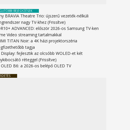
GUTÓBBI BEJEGYZÉSEK
ny BRAVIA Theatre Trio: újszerű vezeték-nélküli
ngrendszer nagy TV-khez (Frissítve)
R10+ ADVANCED: először 2026-os Samsung TV-ken
ime Video streaming tartalmakkal
IMI TITAN Noir: a 4K házi projektorszéria
gfizethetőbb tagja
 Display: fejlesztik az olcsóbb WOLED-et két
ykibocsátó réteggel (Frissítve)
 OLED B6: a 2026-os belépő OLED TV
RDETÉS