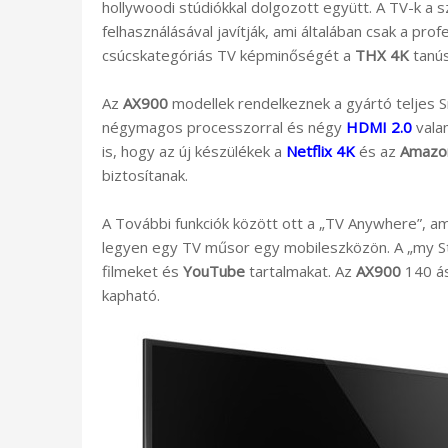
hollywoodi stúdiókkal dolgozott együtt. A TV-k a 
felhasználásával javítják, ami általában csak a pro
csúcskategóriás TV képminőségét a
THX 4K
tanúsí
Az
AX900
modellek rendelkeznek a gyártó teljes S
négymagos processzorral és négy
HDMI 2.0
vala
is, hogy az új készülékek a
Netflix 4K
és az
Amazo
biztosítanak.
A További funkciók között ott a „TV Anywhere”, am
legyen egy TV műsor egy mobileszközön. A „my Str
filmeket és
YouTube
tartalmakat. Az
AX900
140 ás
kapható.