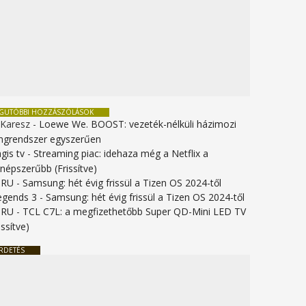
EGUTÓBBI HOZZÁSZÓLÁSOK
 Karesz
-
Loewe We. BOOST: vezeték-nélküli házimozi
ngrendszer egyszerűen
gis tv
-
Streaming piac: idehaza még a Netflix a
gnépszerűbb (Frissítve)
URU
-
Samsung: hét évig frissül a Tizen OS 2024-től
legends 3
-
Samsung: hét évig frissül a Tizen OS 2024-től
URU
-
TCL C7L: a megfizethetőbb Super QD-Mini LED TV
issítve)
RDETÉS