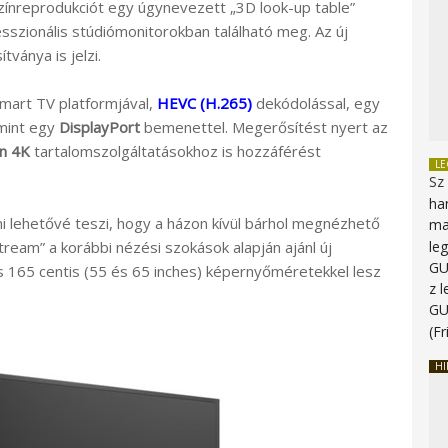
színreprodukciót egy úgynevezett „3D look-up table”
fesszionális stúdiómonitorokban található meg. Az új
tványa is jelzi.
mart TV platformjával,
HEVC (H.265)
dekódolással, egy
mint egy
DisplayPort
bemenettel. Megerősítést nyert az
n 4K
tartalomszolgáltatásokhoz is hozzáférést
L
Sz
ha
i lehetővé teszi, hogy a házon kívül bárhol megnézhető
ma
eam” a korábbi nézési szokások alapján ajánl új
le
G
 165 centis (55 és 65 inches) képernyőméretekkel lesz
z 
G
(Fr
HI