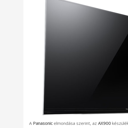
A
Panasonic
elmondása szerint, az
AX900
készülé