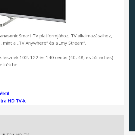
anasonic
Smart TV platformjához, TV alkalmazásaihoz,
is, mint a „TV Anywhere” és a „my Stream”.
lesznek 102, 122 és 140 centis (40, 48, és 55 inches)
ették be.
élkül
ltra HD TV-k
,
ULTRA HD TV