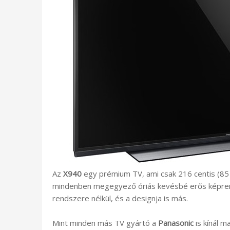
Az
X940
egy prémium TV, ami csak 216 centis (85
mindenben megegyező óriás kevésbé erős képre
rendszere nélkül, és a designja is más.
Mint minden más TV gyártó a
Panasonic
is kínál m