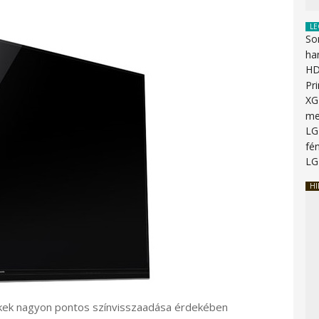
LE
So
ha
HD
Pr
XG
me
LG
fén
LG
HI
kek nagyon pontos színvisszaadása érdekében