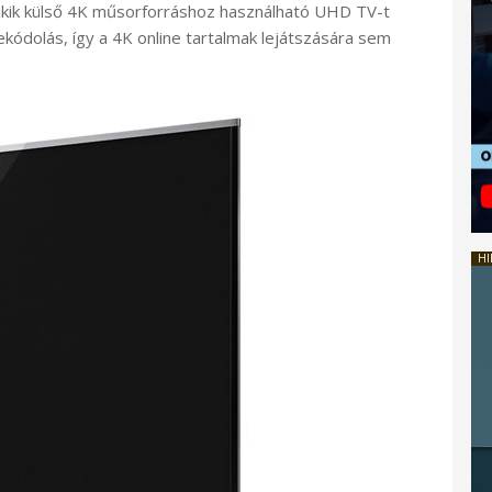
akik külső 4K műsorforráshoz használható UHD TV-t
kódolás, így a 4K online tartalmak lejátszására sem
HI