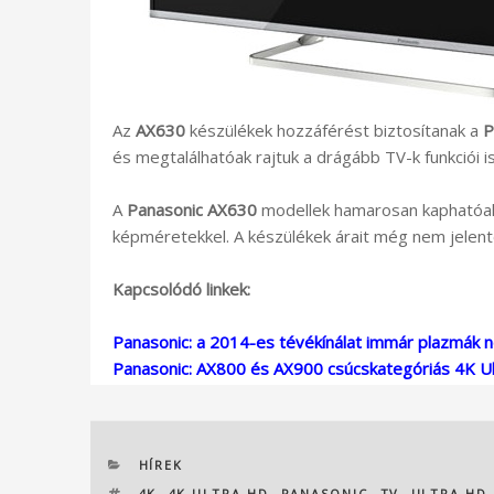
Az
AX630
készülékek hozzáférést biztosítanak a
P
és megtalálhatóak rajtuk a drágább TV-k funkciói 
A
Panasonic AX630
modellek hamarosan kaphatóak 
képméretekkel. A készülékek árait még nem jelent
Kapcsolódó linkek:
Panasonic: a 2014-es tévékínálat immár plazmák n
Panasonic: AX800 és AX900 csúcskategóriás 4K U
KATEGÓRIÁK
HÍREK
CÍMKÉK
4K
,
4K ULTRA HD
,
PANASONIC
,
TV
,
ULTRA HD