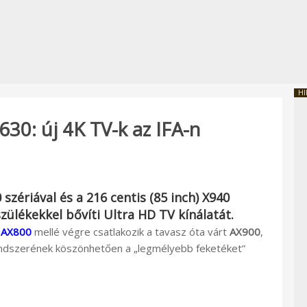
HI
30: új 4K TV-k az IFA-n
0
szériával és a 216 centis (85 inch)
X940
zülékekkel bővíti Ultra HD TV kínálatát.
i
AX800
mellé végre csatlakozik a tavasz óta várt
AX900
,
rendszerének köszönhetően a „legmélyebb feketéket”