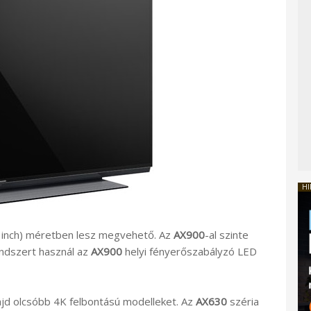
HI
 inch) méretben lesz megvehető. Az
AX900
-al szinte
ndszert használ az
AX900
helyi fényerőszabályzó LED
ajd olcsóbb 4K felbontású modelleket. Az
AX630
széria