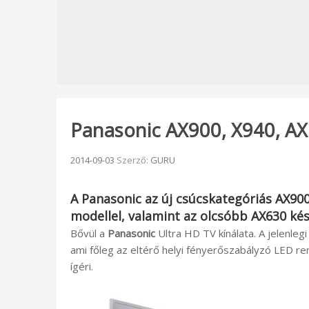
Panasonic AX900, X940, AX6
Beküldve:
2014-09-03
Szerző:
GURU
A
Panasonic
az új csúcskategóriás
AX90
modellel, valamint az olcsóbb
AX630
kés
Bővül a
Panasonic
Ultra HD TV kínálata. A jelenleg
ami főleg az eltérő helyi fényerőszabályzó LED 
ígéri.