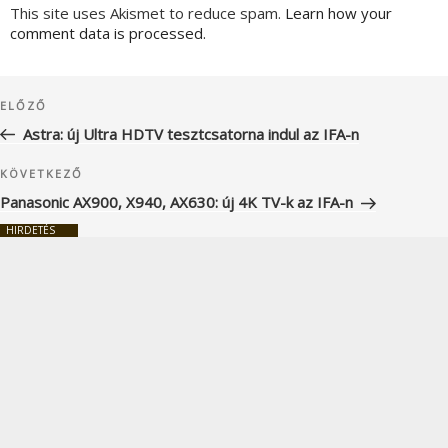
This site uses Akismet to reduce spam.
Learn how your
comment data is processed.
Bejegyzés
Korábbi
ELŐZŐ
navigáció
bejegyzés
Astra: új Ultra HDTV tesztcsatorna indul az IFA-n
Következő
KÖVETKEZŐ
bejegyzés
Panasonic AX900, X940, AX630: új 4K TV-k az IFA-n
HIRDETÉS