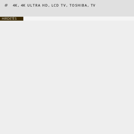
CÍMKÉK
4K
,
4K ULTRA HD
,
LCD TV
,
TOSHIBA
,
TV
HIRDETÉS