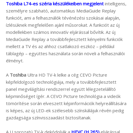
Toshiba L74-es széria készülékeiben megjelent
intelligens,
személyre szabható, automatikus MediaGuide Replay
funkciót, ami a felhasználók tévénézési szokásai alapján,
ízlésüknek megfelelően ajánl műsorokat. A funkciót az új
modellekben számos innovatív eljárással bővítik. Az új
MediaGuide Replay a továbbfejlesztett kényelmi funkciók
mellett a TV és az ahhoz csatlakozó eszköz – például
táblagép – együttes használata során növeli a felhasználói
élményt.
A
Toshiba
Ultra HD TV-k lelke a cég CEVO Picture
képfeldolgozó technológiája, mely a továbbfejlesztett
panel megvilágítási rendszerrel együtt lélegzetelállító
képminőséget ígér. A CEVO Picture technológia a videók
tömörítése során elveszett képinformációk helyreállítására
is képes, az új LED-ek szélesebb színskálájuk révén pedig
gazdagsága színvisszaadást biztosítanak.
A U sorozatú TV-k dekódolják a
HEVC (H.265)
eljárással