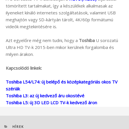
tömörített tartalmakat, így a készülékek alkalmasak az
ilyeneket kínáló internetes szolgáltatások, valamint USB
meghajtón vagy SD-kártyán tárolt, 4K/60p formátumú
videók megtekintésére is.
Azt egyelőre még nem tudni, hogy a
Toshiba
U sorozatú
Ultra HD TV-k 2015-ben mikor kerülnek forgalomba és
milyen árakon.
Kapcsolódó linkek:
Toshiba L54/L74: új belépő és középkategóriás okos TV
szériák
Toshiba L3: az új kedvező áru okostévé
Toshiba L5: új 3D LED LCD TV-k kedvező áron
KATEGÓRIÁK
HÍREK