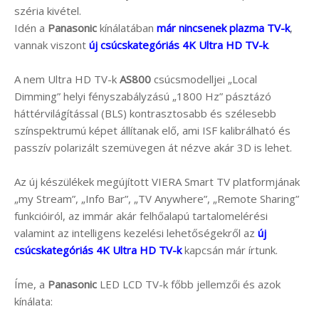
széria kivétel.
Idén a
Panasonic
kínálatában
már nincsenek plazma TV-k
,
vannak viszont
új csúcskategóriás 4K Ultra HD TV-k
.
A nem Ultra HD TV-k
AS800
csúcsmodelljei „Local
Dimming” helyi fényszabályzású „1800 Hz” pásztázó
háttérvilágítással (BLS) kontrasztosabb és szélesebb
színspektrumú képet állítanak elő, ami ISF kalibrálható és
passzív polarizált szemüvegen át nézve akár 3D is lehet.
Az új készülékek megújított VIERA Smart TV platformjának
„my Stream”, „Info Bar”, „TV Anywhere”, „Remote Sharing”
funkcióiról, az immár akár felhőalapú tartalomelérési
valamint az intelligens kezelési lehetőségekről az
új
csúcskategóriás 4K Ultra HD TV-k
kapcsán már írtunk.
Íme, a
Panasonic
LED LCD TV-k főbb jellemzői és azok
kínálata: