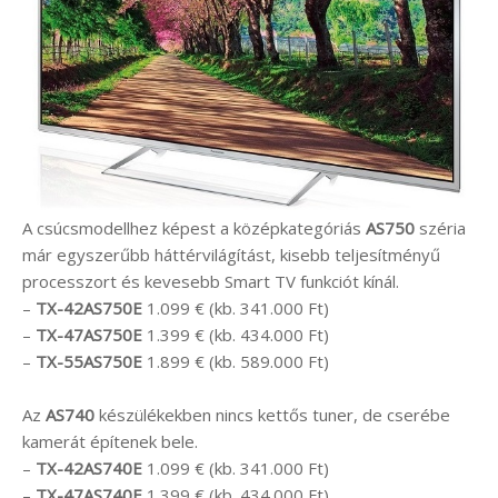
A csúcsmodellhez képest a középkategóriás
AS750
széria
már egyszerűbb háttérvilágítást, kisebb teljesítményű
processzort és kevesebb Smart TV funkciót kínál.
–
TX-42AS750E
1.099 € (kb. 341.000 Ft)
–
TX-47AS750E
1.399 € (kb. 434.000 Ft)
–
TX-55AS750E
1.899 € (kb. 589.000 Ft)
Az
AS740
készülékekben nincs kettős tuner, de cserébe
kamerát építenek bele.
–
TX-42AS740E
1.099 € (kb. 341.000 Ft)
–
TX-47AS740E
1.399 € (kb. 434.000 Ft)