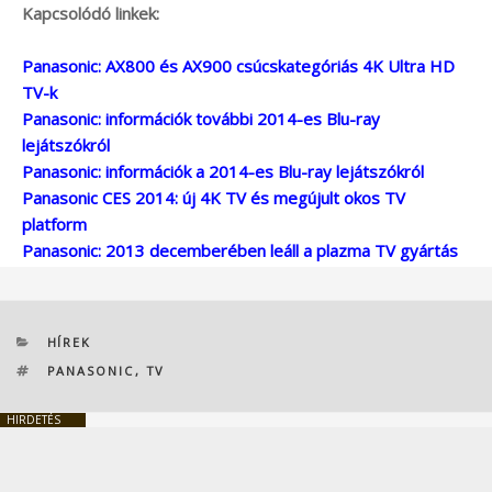
Kapcsolódó linkek:
Panasonic: AX800 és AX900 csúcskategóriás 4K Ultra HD
TV-k
Panasonic: információk további 2014-es Blu-ray
lejátszókról
Panasonic: információk a 2014-es Blu-ray lejátszókról
Panasonic CES 2014: új 4K TV és megújult okos TV
platform
Panasonic: 2013 decemberében leáll a plazma TV gyártás
KATEGÓRIÁK
HÍREK
CÍMKÉK
PANASONIC
,
TV
HIRDETÉS