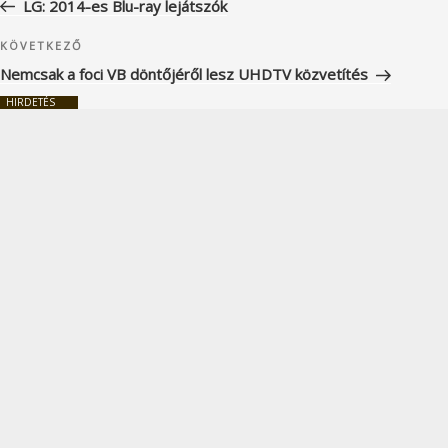
LG: 2014-es Blu-ray lejátszók
Következő
KÖVETKEZŐ
bejegyzés
Nemcsak a foci VB döntőjéről lesz UHDTV közvetítés
HIRDETÉS