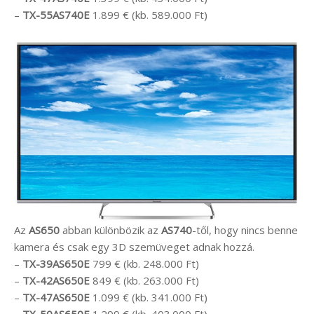
–
TX-55AS740E
1.899 € (kb. 589.000 Ft)
Az
AS650
abban különbözik az
AS740
-től, hogy nincs benne
kamera és csak egy 3D szemüveget adnak hozzá.
–
TX-39AS650E
799 € (kb. 248.000 Ft)
–
TX-42AS650E
849 € (kb. 263.000 Ft)
–
TX-47AS650E
1.099 € (kb. 341.000 Ft)
–
TX-50AS650E
1.299 € (kb. 403.000 Ft)