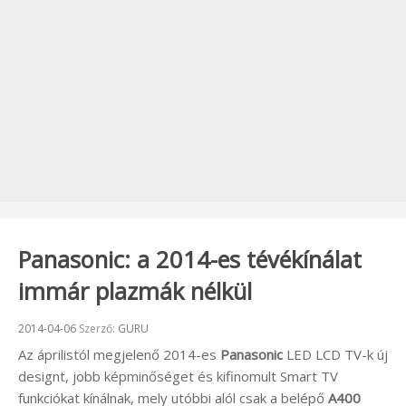
Panasonic: a 2014-es tévékínálat
immár plazmák nélkül
Beküldve:
2014-04-06
Szerző:
GURU
Az áprilistól megjelenő 2014-es
Panasonic
LED LCD TV-k új
designt, jobb képminőséget és kifinomult Smart TV
funkciókat kínálnak, mely utóbbi alól csak a belépő
A400