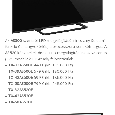
Az
AS500
széria él LED megvilágítású, nincs „my Stream”
funkció és hangvezérlés, a processzora sem kétmagos. Az
AS520
készülékek direkt LED megvilágításúak. A 82 centis
(32”) modellek HD-ready felbontásúak.
–
TX-32AS500E
449 € (kb. 139.000 Ft)
–
TX-39AS500E
579 € (kb. 180.000 Ft)
–
TX-42AS500E
599 € (kb. 186.000 Ft)
–
TX-50AS500E
799 € (kb. 248.000 Ft)
–
TX-32AS520E
–
TX-42AS520E
–
TX-50AS520E