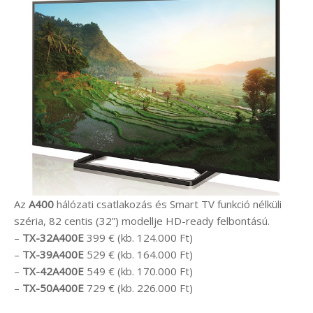
Az
A400
hálózati csatlakozás és Smart TV funkció nélküli
széria, 82 centis (32”) modellje HD-ready felbontású.
–
TX-32A400E
399 € (kb. 124.000 Ft)
–
TX-39A400E
529 € (kb. 164.000 Ft)
–
TX-42A400E
549 € (kb. 170.000 Ft)
–
TX-50A400E
729 € (kb. 226.000 Ft)