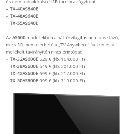
és nem tudnak külső USB tárolóra rögzíteni.
–
TX-40AS640E
–
TX-48AS640E
–
TX-55AS640E
Az
AS600
modellekben a háttérvilágítás nem pásztázó,
nincs 3D, nem elérhető a „TV Anywhere” funkció és a
mellékelt távirányítón nincs érintőpad.
–
TX-32AS600E
529 € (kb. 164.000 Ft)
–
TX-39AS600E
649 € (kb. 201.000 Ft)
–
TX-42AS600E
699 € (kb. 217.000 Ft)
–
TX-50AS600E
999 € (kb. 310.000 Ft)