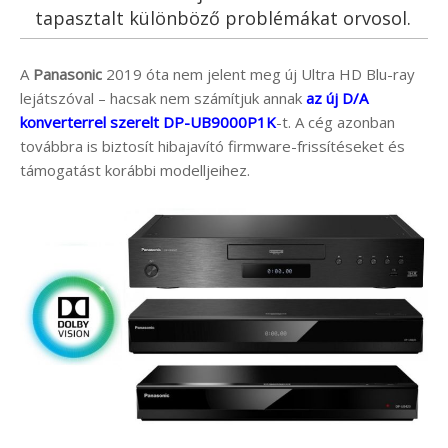
tapasztalt különböző problémákat orvosol.
A
Panasonic
2019 óta nem jelent meg új Ultra HD Blu-ray
lejátszóval – hacsak nem számítjuk annak
az új D/A
konverterrel szerelt DP-UB9000P1K
-t. A cég azonban
továbbra is biztosít hibajavító firmware-frissítéseket és
támogatást korábbi modelljeihez.