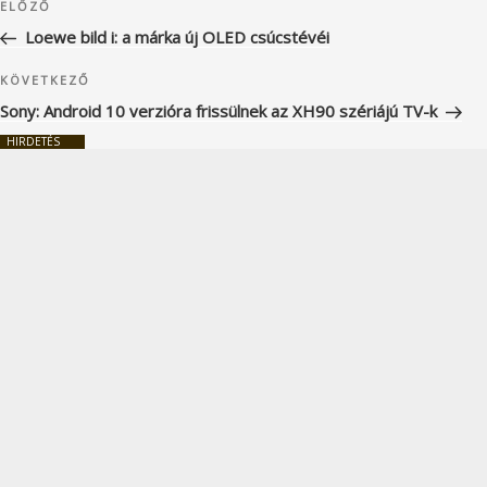
Korábbi
ELŐZŐ
navigáció
bejegyzés
Loewe bild i: a márka új OLED csúcstévéi
Következő
KÖVETKEZŐ
bejegyzés
Sony: Android 10 verzióra frissülnek az XH90 szériájú TV-k
HIRDETÉS