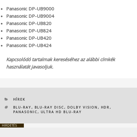
Panasonic DP-UB9000
Panasonic DP-UB9004
Panasonic DP-UB820
Panasonic DP-UB824
Panasonic DP-UB420
Panasonic DP-UB424
Kapcsolódó tartalmak kereséséhez az alábbi címkék
használatát javasoljuk.
KATEGÓRIÁK
HÍREK
CÍMKÉK
BLU-RAY
,
BLU-RAY DISC
,
DOLBY VISION
,
HDR
,
PANASONIC
,
ULTRA HD BLU-RAY
HIRDETÉS