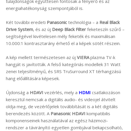
tulajdonságok együttesen fontosak a fényerő és az
energiahatékonyság szempontjából is.
Két további eredeti
Panasonic
technológia – a
Real Black
Drive System
, és az új
Deep Black Filter
feketeszín szűrő –
segítségével kivételesen mély feketék és maximálisan
10.000:1 kontrasztarány érhető el a képek sötét részein.
A kép mellett természetesen az új
VIERA
plazma TV-k
hangját is javították. A felső kategóriás modellek 31 Watt
zenei teljesítményű, és SRS TruSurround XT térhangzású
hang előállítására képesek.
Újdonság a
HDAVI
vezérlés, mely a
HDMI
csatlakozáson
keresztül nemcsak a digitális audio- és videojel átvitelt
oldja meg, de vezérlőjelek továbbítását is a két digitális
berendezés között. A
Panasonic HDAVI
kompatibilis
komponenseinek használatával az egész házimozi-
rendszer a távirányító egyetlen gombjával bekapcsolható,