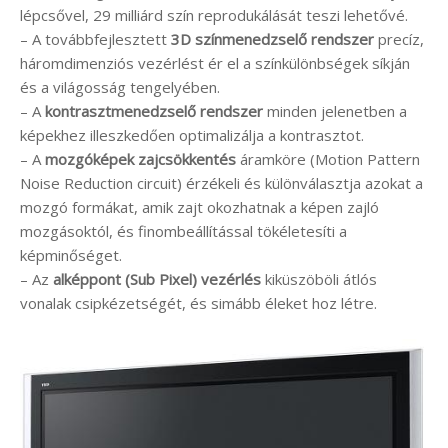
lépcsővel, 29 milliárd szín reprodukálását teszi lehetővé.
– A továbbfejlesztett
3D színmenedzselő rendszer
precíz,
háromdimenziós vezérlést ér el a színkülönbségek síkján
és a világosság tengelyében.
– A
kontrasztmenedzselő rendszer
minden jelenetben a
képekhez illeszkedően optimalizálja a kontrasztot.
– A
mozgóképek zajcsökkentés
áramköre (Motion Pattern
Noise Reduction circuit) érzékeli és különválasztja azokat a
mozgó formákat, amik zajt okozhatnak a képen zajló
mozgásoktól, és finombeállítással tökéletesíti a
képminőséget.
– Az
alképpont (Sub Pixel) vezérlés
kiküszöböli átlós
vonalak csipkézetségét, és simább éleket hoz létre.