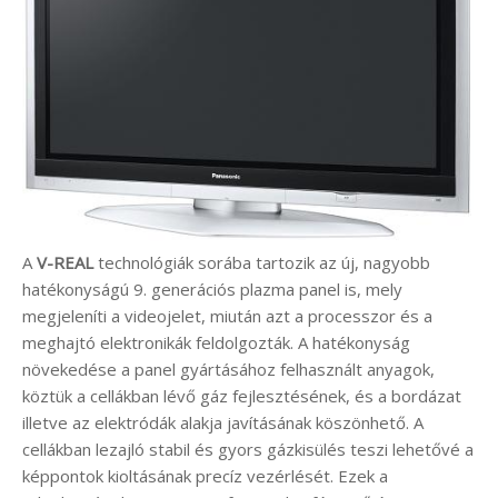
A
V-REAL
technológiák sorába tartozik az új, nagyobb
hatékonyságú 9. generációs plazma panel is, mely
megjeleníti a videojelet, miután azt a processzor és a
meghajtó elektronikák feldolgozták. A hatékonyság
növekedése a panel gyártásához felhasznált anyagok,
köztük a cellákban lévő gáz fejlesztésének, és a bordázat
illetve az elektródák alakja javításának köszönhető. A
cellákban lezajló stabil és gyors gázkisülés teszi lehetővé a
képpontok kioltásának precíz vezérlését. Ezek a