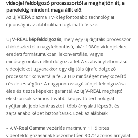
videojel feldolgozó processzortól a meghajtón át, a
panelekig mindent maga állít elő.
Az új
VIERA
plazma TV-k legfontosabb technológiai
újdonságai az alábbiakban foglalható össze:
Új
V-REAL képfeldolgozás
, mely egy új digitális processzor
chipkészlettel a nagyfelbontású, akár 1080p videojeleket
eredeti formátumukban, lekonvertálás, vagyis
minőségromlás nélkül dolgozza fel. A szabványfelbontású
videojeleket ugyanakkor egy digitális újrafeldolgozó
processzor konvertálja fel, a HD minőségét megközelítő
részletességűre. A nagypontosságú képjel feldolgozása
éles és tiszta képeket garantál. Az új
V-REAL
meghajtó
elektronikák számos további képjavító technológiát
nyújtanak, jobb kontrasztot, több árnyalati lépcsőt és
zajtalanabb képet biztosítanak. Ezek az alábbiak:
– A
V-Real Gamma
vezérlés maximum 11,5 bites
videofeldolgozásának köszönhetően 3072 azonos árnyalati