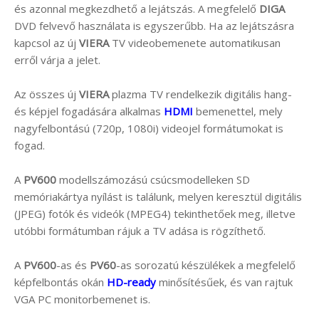
és azonnal megkezdhető a lejátszás. A megfelelő
DIGA
DVD felvevő használata is egyszerűbb. Ha az lejátszásra
kapcsol az új
VIERA
TV videobemenete automatikusan
erről várja a jelet.
Az összes új
VIERA
plazma TV rendelkezik digitális hang-
és képjel fogadására alkalmas
HDMI
bemenettel, mely
nagyfelbontású (720p, 1080i) videojel formátumokat is
fogad.
A
PV600
modellszámozású csúcsmodelleken SD
memóriakártya nyílást is találunk, melyen keresztül digitális
(JPEG) fotók és videók (MPEG4) tekinthetőek meg, illetve
utóbbi formátumban rájuk a TV adása is rögzíthető.
A
PV600
-as és
PV60
-as sorozatú készülékek a megfelelő
képfelbontás okán
HD-ready
minősítésűek, és van rajtuk
VGA PC monitorbemenet is.