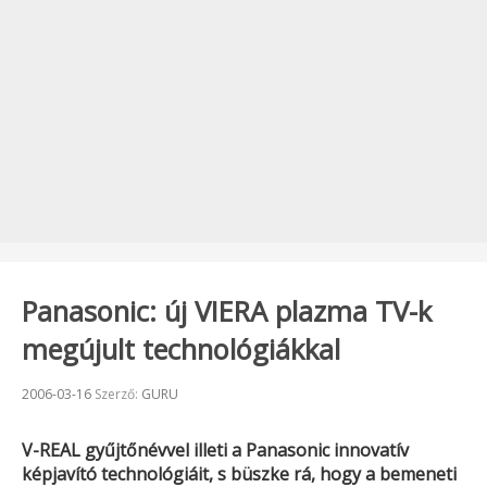
Panasonic: új VIERA plazma TV-k
megújult technológiákkal
Beküldve:
2006-03-16
Szerző:
GURU
V-REAL
gyűjtőnévvel illeti a
Panasonic
innovatív
képjavító technológiáit, s büszke rá, hogy a bemeneti