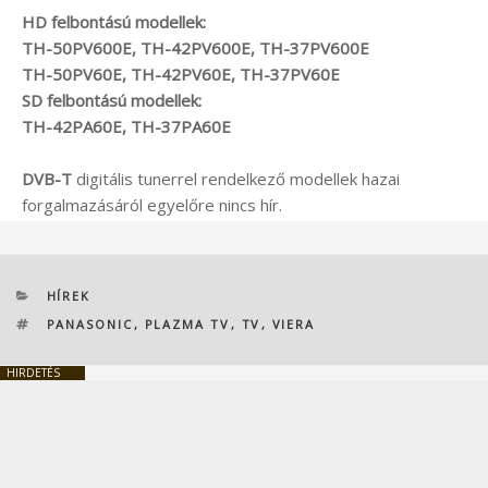
HD felbontású modellek:
TH-50PV600E, TH-42PV600E, TH-37PV600E
TH-50PV60E, TH-42PV60E, TH-37PV60E
SD felbontású modellek:
TH-42PA60E, TH-37PA60E
DVB-T
digitális tunerrel rendelkező modellek hazai
forgalmazásáról egyelőre nincs hír.
KATEGÓRIÁK
HÍREK
CÍMKÉK
PANASONIC
,
PLAZMA TV
,
TV
,
VIERA
HIRDETÉS