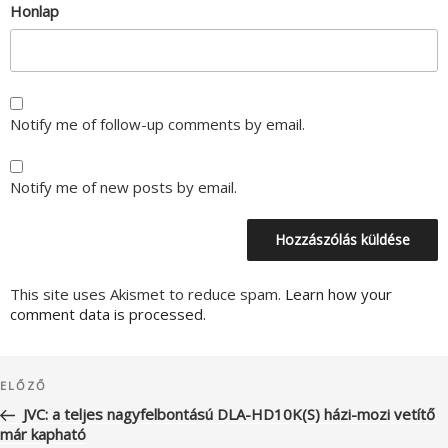
Honlap
Notify me of follow-up comments by email.
Notify me of new posts by email.
This site uses Akismet to reduce spam.
Learn how your
comment data is processed.
Bejegyzés
Korábbi
ELŐZŐ
navigáció
bejegyzés
JVC: a teljes nagyfelbontású DLA-HD10K(S) házi-mozi vetítő
már kapható