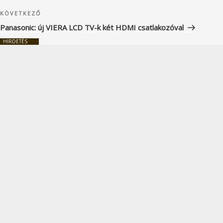
Következő
KÖVETKEZŐ
bejegyzés
Panasonic: új VIERA LCD TV-k két HDMI csatlakozóval
HIRDETÉS