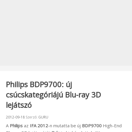
Philips BDP9700: új
csúcskategóriájú Blu-ray 3D
lejátszó
Beküldve:
2012-09-18
Szerző:
GURU
A
Philips
az
IFA 2012
-n mutatta be új
BDP9700
High-End