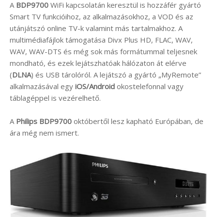
A
BDP9700
WiFi kapcsolatán keresztül is hozzáfér gyártó
Smart TV funkcióihoz, az alkalmazásokhoz, a VOD és az
utánjátszó online TV-k valamint más tartalmakhoz. A
multimédiafájlok támogatása Divx Plus HD, FLAC, WAV,
WAV, WAV-DTS és még sok más formátummal teljesnek
mondható, és ezek lejátszhatóak hálózaton át elérve
(
DLNA
) és USB tárolóról. A lejátszó a gyártó „MyRemote”
alkalmazásával egy
iOS/Android
okostelefonnal vagy
táblagéppel is vezérelhető.
A
Philips BDP9700
októbertől lesz kapható Európában, de
ára még nem ismert.