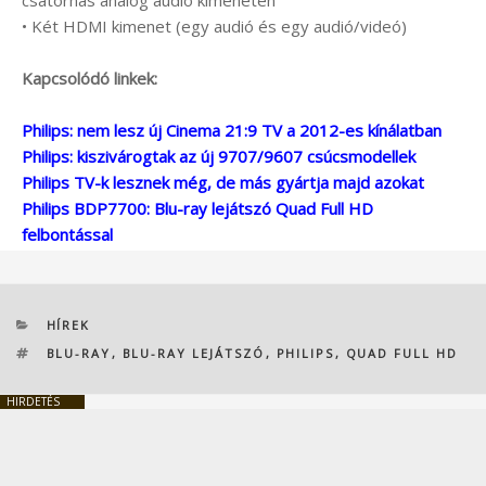
csatornás analóg audió kimeneten
• Két HDMI kimenet (egy audió és egy audió/videó)
Kapcsolódó linkek:
Philips: nem lesz új Cinema 21:9 TV a 2012-es kínálatban
Philips: kiszivárogtak az új 9707/9607 csúcsmodellek
Philips TV-k lesznek még, de más gyártja majd azokat
Philips BDP7700: Blu-ray lejátszó Quad Full HD
felbontással
KATEGÓRIÁK
HÍREK
CÍMKÉK
BLU-RAY
,
BLU-RAY LEJÁTSZÓ
,
PHILIPS
,
QUAD FULL HD
HIRDETÉS