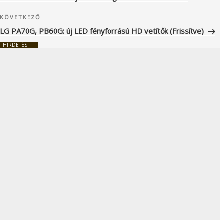
Következő
KÖVETKEZŐ
bejegyzés
LG PA70G, PB60G: új LED fényforrású HD vetítők (Frissítve)
HIRDETÉS