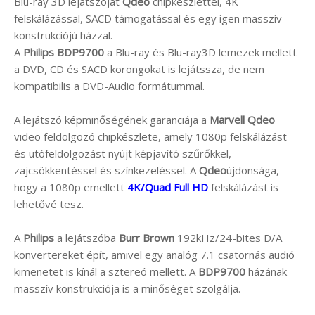
Blu-ray 3D lejátszóját
Qdeo
chipkészlettel, 4K
felskálázással, SACD támogatással és egy igen masszív
konstrukciójú házzal.
A
Philips BDP9700
a Blu-ray és Blu-ray3D lemezek mellett
a DVD, CD és SACD korongokat is lejátssza, de nem
kompatibilis a DVD-Audio formátummal.
A lejátszó képminőségének garanciája a
Marvell Qdeo
video feldolgozó chipkészlete, amely 1080p felskálázást
és utófeldolgozást nyújt képjavító szűrőkkel,
zajcsökkentéssel és színkezeléssel. A
Qdeo
újdonsága,
hogy a 1080p emellett
4K/Quad Full HD
felskálázást is
lehetővé tesz.
A
Philips
a lejátszóba
Burr Brown
192kHz/24-bites D/A
konvertereket épít, amivel egy analóg 7.1 csatornás audió
kimenetet is kínál a sztereó mellett. A
BDP9700
házának
masszív konstrukciója is a minőséget szolgálja.