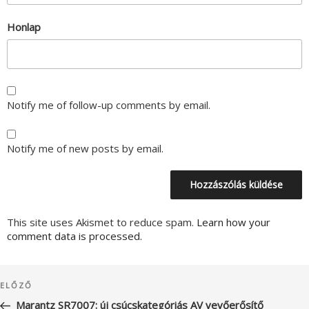
Honlap
Notify me of follow-up comments by email.
Notify me of new posts by email.
This site uses Akismet to reduce spam.
Learn how your
comment data is processed.
Bejegyzés
Korábbi
ELŐZŐ
navigáció
bejegyzés
Marantz SR7007: új csúcskategóriás AV vevőerősítő