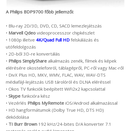
A Philips BDP9700 főbb jellemzői:
• Blu-ray 2D/3D, DVD, CD, SACD lemezlejátszás
•
Marvell Qdeo
videoprocesszor chipkészlet
• 1080p illetve
4K/Quad Full HD
felskálázás és
utófeldolgozás
• 2D-ből 3D-re konvertálás
•
Philips SimplyShare
alkalmazás zenék, filmek és képek
elérésére okostelefonról, táblagépről, PC-ről vagy Mac-ről
• DivX Plus HD, MKV, WMV, FLAC, WAV, WAV-DTS
médiafájl-lejátszás USB tárolóról és DLNA eléréssel
• Okos TV funkciók beépített WiFi2x2 kapcsolattal
•
Skype
funkcióra kész
• Vezérlés
Philips MyRemote
iOS/Android alkalmazással
• HD hangformátumok (Dolby True HD, DTS HD)
dekódolása
•
TI Burr Brown
192 kHz/24-bites D/A konverter 7.1