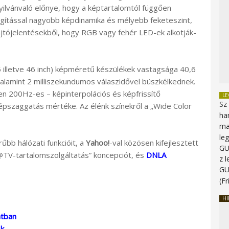
yilvánvaló előnye, hogy a képtartalomtól függően
gítással nagyobb képdinamika és mélyebb feketeszint,
sajtójelentésekből, hogy RGB vagy fehér LED-ek alkotják-
 illetve 46 inch) képméretű készülékek vastagsága 40,6
alamint 2 milliszekundumos válaszidővel büszkélkednek.
n 200Hz-es – képinterpolációs és képfrissítő
L
Sz
képszaggatás mértéke. Az élénk színekről a „Wide Color
ha
ma
le
űbb hálózati funkcióit, a
Yahoo!
-val közösen kifejlesztett
G
t@TV-tartalomszolgáltatás” koncepciót, és
DNLA
z 
G
(Fr
HI
atban
-k