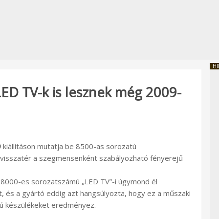
HI
D TV-k is lesznek még 2009-
9
kiállításon mutatja be 8500-as sorozatú
 visszatér a szegmensenként szabályozható fényerejű
 8000-es sorozatszámú „LED TV”-i úgymond él
t, és a gyártó eddig azt hangsúlyozta, hogy ez a műszaki
sú készülékeket eredményez.