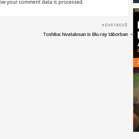
ow your comment data is processed.
HI
Köve
KÖVETKEZŐ
beje
Toshiba: hivatalosan is Blu-ray táborban