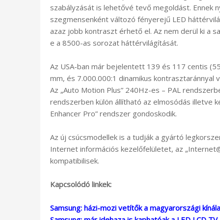
szabályzását is lehetővé tevő megoldást. Ennek n
szegmensenként változó fényerejű LED háttérvilá
azaz jobb kontraszt érhető el. Az nem derül ki a 
e a 8500-as sorozat háttérvilágítását.
Az USA-ban már bejelentett 139 és 117 centis (55
mm, és 7.000.000:1 dinamikus kontrasztaránnyal v
Az „Auto Motion Plus” 240Hz-es – PAL rendszerbe
rendszerben külön állítható az elmosódás illetve 
Enhancer Pro” rendszer gondoskodik.
Az új csúcsmodellek is a tudják a gyártó legkorszer
Internet információs kezelőfelületet, az „Interne
kompatibilisek.
Kapcsolódó linkek:
Samsung: házi-mozi vetítők a magyarországi kínál
Samsung: már idehaza is kaphatóak a LED LCD TV