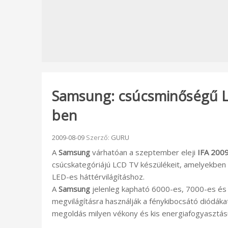
Samsung: csúcsminőségű LE
ben
Beküldve:
2009-08-09
Szerző:
GURU
A
Samsung
várhatóan a szeptember eleji
IFA 200
csúcskategóriájú LCD TV készülékeit, amelyekben
LED-es háttérvilágításhoz.
A
Samsung
jelenleg kapható 6000-es, 7000-es és
megvilágításra használják a fénykibocsátó diódáka
megoldás milyen vékony és kis energiafogyasztá