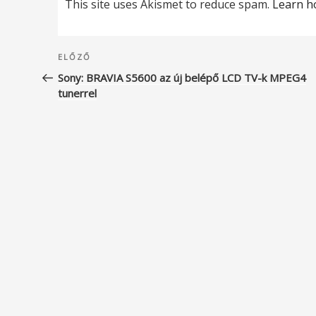
This site uses Akismet to reduce spam.
Learn h
Bejegyzés
Korábbi
ELŐZŐ
navigáció
bejegyzés
Sony: BRAVIA S5600 az új belépő LCD TV-k MPEG4
tunerrel