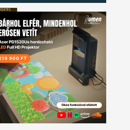
RDETÉS
tkező
gyzés