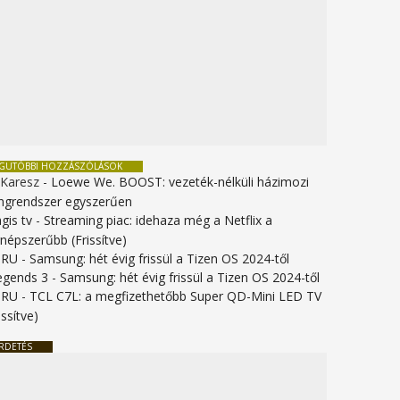
EGUTÓBBI HOZZÁSZÓLÁSOK
 Karesz
-
Loewe We. BOOST: vezeték-nélküli házimozi
ngrendszer egyszerűen
gis tv
-
Streaming piac: idehaza még a Netflix a
gnépszerűbb (Frissítve)
URU
-
Samsung: hét évig frissül a Tizen OS 2024-től
legends 3
-
Samsung: hét évig frissül a Tizen OS 2024-től
URU
-
TCL C7L: a megfizethetőbb Super QD-Mini LED TV
issítve)
RDETÉS