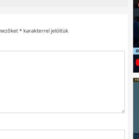
 mezőket
*
karakterrel jelöltük
HI