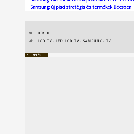
Samsung: új piaci stratégia és termékek Bécsben
KATEGÓRIÁK
HÍREK
CÍMKÉK
LCD TV
,
LED LCD TV
,
SAMSUNG
,
TV
HIRDETÉS