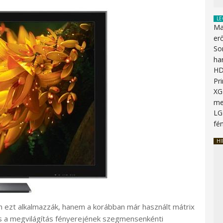
LE
Ma
erő
So
ha
HD
Pr
XG
me
LG
fén
HI
ezt alkalmazzák, hanem a korábban már használt mátrix
és a megvilágítás fényerejének szegmensenkénti