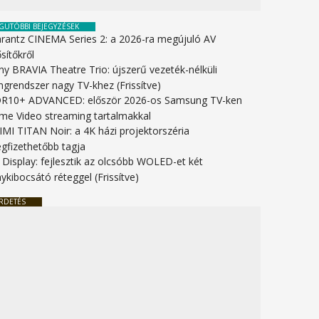
GUTÓBBI BEJEGYZÉSEK
rantz CINEMA Series 2: a 2026-ra megújuló AV
sítőkről
ny BRAVIA Theatre Trio: újszerű vezeték-nélküli
ngrendszer nagy TV-khez (Frissítve)
R10+ ADVANCED: először 2026-os Samsung TV-ken
ime Video streaming tartalmakkal
IMI TITAN Noir: a 4K házi projektorszéria
gfizethetőbb tagja
 Display: fejlesztik az olcsóbb WOLED-et két
ykibocsátó réteggel (Frissítve)
RDETÉS