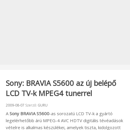
Sony: BRAVIA S5600 az új belépő
LCD TV-k MPEG4 tunerrel
Beküldve:
2009-08-07
Szerző:
GURU
A
Sony BRAVIA S5600
-as sorozatú LCD TV-k a gyártó
legelérhetőbb árú MPEG-4 AVC HDTV digitális tévéadások
vételre is alkalmas készülékei, amelyek tiszta, kidolgozott