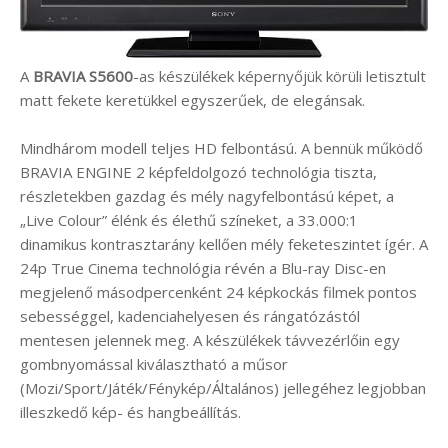
A
BRAVIA S5600
-as készülékek képernyőjük körüli letisztult
matt fekete keretükkel egyszerűek, de elegánsak.
Mindhárom modell teljes HD felbontású. A bennük működő
BRAVIA ENGINE 2 képfeldolgozó technológia tiszta,
részletekben gazdag és mély nagyfelbontású képet, a
„Live Colour” élénk és élethű színeket, a 33.000:1
dinamikus kontrasztarány kellően mély feketeszintet ígér. A
24p True Cinema technológia révén a Blu-ray Disc-en
megjelenő másodpercenként 24 képkockás filmek pontos
sebességgel, kadenciahelyesen és rángatózástól
mentesen jelennek meg. A készülékek távvezérlőin egy
gombnyomással kiválasztható a műsor
(Mozi/Sport/Játék/Fénykép/Általános) jellegéhez legjobban
illeszkedő kép- és hangbeállítás.