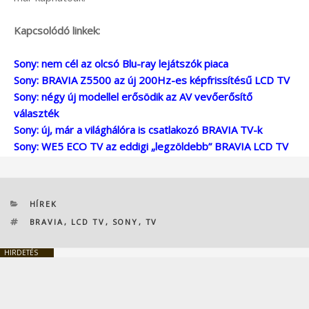
Kapcsolódó linkek:
Sony: nem cél az olcsó Blu-ray lejátszók piaca
Sony: BRAVIA Z5500 az új 200Hz-es képfrissítésű LCD TV
Sony: négy új modellel erősödik az AV vevőerősítő
választék
Sony: új, már a világhálóra is csatlakozó BRAVIA TV-k
Sony: WE5 ECO TV az eddigi „legzöldebb” BRAVIA LCD TV
KATEGÓRIÁK
HÍREK
CÍMKÉK
BRAVIA
,
LCD TV
,
SONY
,
TV
HIRDETÉS