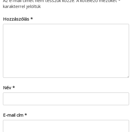
Az e-mail címet nem tesszük közzé.
A kötelező mezőket
*
karakterrel jelöltük
Hozzászólás
*
Név
*
E-mail cím
*