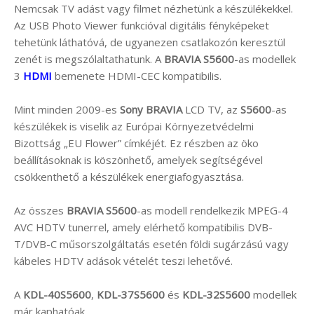
Nemcsak TV adást vagy filmet nézhetünk a készülékekkel.
Az USB Photo Viewer funkcióval digitális fényképeket
tehetünk láthatóvá, de ugyanezen csatlakozón keresztül
zenét is megszólaltathatunk. A
BRAVIA S5600
-as modellek
3
HDMI
bemenete HDMI-CEC kompatibilis.
Mint minden 2009-es
Sony BRAVIA
LCD TV, az
S5600
-as
készülékek is viselik az Európai Környezetvédelmi
Bizottság „EU Flower” címkéjét. Ez részben az öko
beállításoknak is köszönhető, amelyek segítségével
csökkenthető a készülékek energiafogyasztása.
Az összes
BRAVIA S5600
-as modell rendelkezik MPEG-4
AVC HDTV tunerrel, amely elérhető kompatibilis DVB-
T/DVB-C műsorszolgáltatás esetén földi sugárzású vagy
kábeles HDTV adások vételét teszi lehetővé.
A
KDL-40S5600
,
KDL-37S5600
és
KDL-32S5600
modellek
már kaphatóak.