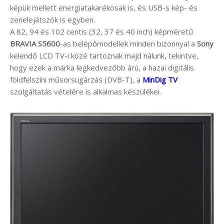
képük mellett energiatakarékosak is, és USB-s kép- és
zenelejátszók is egyben.
A 82, 94 és 102 centis (32, 37 és 40 inch) képméretű
BRAVIA S5600
-as belépőmodellek minden bizonnyal a
Sony
kelendő LCD TV-i közé tartoznak majd nálunk, tekintve,
hogy ezek a márka legkedvezőbb árú, a hazai digitális
földfelszíni műsorsugárzás (DVB-T), a
MinDig TV
szolgáltatás vételére is alkalmas készülékei.