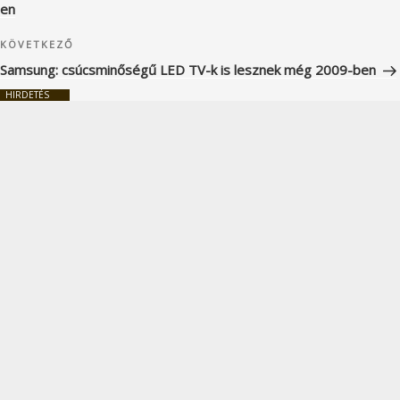
en
Következő
KÖVETKEZŐ
bejegyzés
Samsung: csúcsminőségű LED TV-k is lesznek még 2009-ben
HIRDETÉS