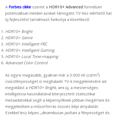
A
Forbes cikke
szerint a
HDR10+ Advanced
formátum
potenciálisan minden azokat támogató TV-hez elérhető hat
új fejlesztést tartalmazó funkciója a következő:
HDR10+ Bright
HDR10+ Genre
HDR10+ Intelligent FRC
HDR10+ Intelligent Gaming
HDR10+ Local Tone-mapping
Advanced Color Control
2
Az egyre magasabb, gyakran már a 3.000 nit (cd/m
)
csúcsfényességet is meghaladó TV-k megjelenésére ad
megoldást a
HDR10+ Bright
, ami új, a mesterséges
intelligencia használatával kiterjesztett statisztikai
metaadatokkal segít a képernyőknek jobban megérteni és
megjeleníteni a műsorforrás összes képi árnyalatát.
Ezekkel lesz képes „dinamikusan javítani a fényességet és