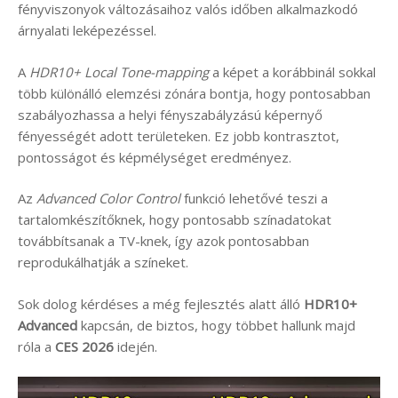
fényviszonyok változásaihoz valós időben alkalmazkodó
árnyalati leképezéssel.
A
HDR10+ Local Tone-mapping
a képet a korábbinál sokkal
több különálló elemzési zónára bontja, hogy pontosabban
szabályozhassa a helyi fényszabályzású képernyő
fényességét adott területeken. Ez jobb kontrasztot,
pontosságot és képmélységet eredményez.
Az
Advanced Color Control
funkció lehetővé teszi a
tartalomkészítőknek, hogy pontosabb színadatokat
továbbítsanak a TV-knek, így azok pontosabban
reprodukálhatják a színeket.
Sok dolog kérdéses a még fejlesztés alatt álló
HDR10+
Advanced
kapcsán, de biztos, hogy többet hallunk majd
róla a
CES 2026
idején.