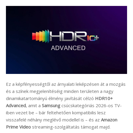
Ez a képfényességtől az árnyalati leképzésen át a mozgás
és a színek megjelenítéséig minden területen a nagy
dinamikatartományú élmény javítását célzó
HDR10+
Advanced
, amit a
Samsung
csúcskategóriás 2026-os TV-
iben vezet be – bár feltehetően kompatibilis lesz
visszafelé néhány meglévő modellel is – és az
Amazon
Prime Video
streaming-szolgáltatás támogat majd.