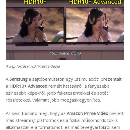
A kép forrása: HDTVtest videója
A
Samsung
a sajtóbemutatón egy „szimulációt” prezentált
a
HDR10+ Advanced
remélt hatásairól: a fényesebb,
színesebb képekről, jobb feketeszintekkel és sötét
részletekkel, valamint jobb mozgáskiegyenlítés.
Az sem tudható még, hogy az
Amazon Prime Video
mellett
más streaming platformok és a fizikai műsorhordozók is
alkalmazzák-e a formátumot, és más tévégyártókról sem