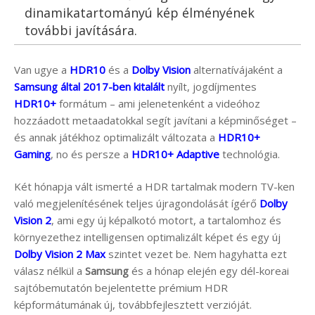
dinamikatartományú kép élményének
további javítására.
Van ugye a
HDR10
és a
Dolby Vision
alternatívájaként a
Samsung által 2017-ben kitalált
nyílt, jogdíjmentes
HDR10+
formátum – ami jelenetenként a videóhoz
hozzáadott metaadatokkal segít javítani a képminőséget –
és annak játékhoz optimalizált változata a
HDR10+
Gaming
, no és persze a
HDR10+ Adaptive
technológia.
Két hónapja vált ismerté a HDR tartalmak modern TV-ken
való megjelenítésének teljes újragondolását ígérő
Dolby
Vision 2
, ami egy új képalkotó motort, a tartalomhoz és
környezethez intelligensen optimalizált képet és egy új
Dolby Vision 2 Max
szintet vezet be. Nem hagyhatta ezt
válasz nélkül a
Samsung
és a hónap elején egy dél-koreai
sajtóbemutatón bejelentette prémium HDR
képformátumának új, továbbfejlesztett verzióját.