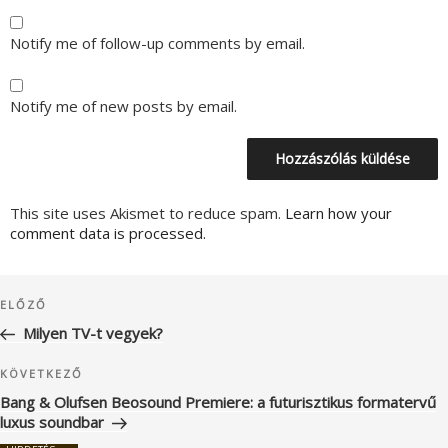
Notify me of follow-up comments by email.
Notify me of new posts by email.
This site uses Akismet to reduce spam.
Learn how your
comment data is processed.
Bejegyzés
Korábbi
ELŐZŐ
navigáció
bejegyzés
Milyen TV-t vegyek?
Következő
KÖVETKEZŐ
bejegyzés
Bang & Olufsen Beosound Premiere: a futurisztikus formatervű
luxus soundbar