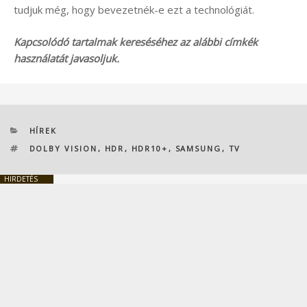
tudjuk még, hogy bevezetnék-e ezt a technológiát.
Kapcsolódó tartalmak kereséséhez az alábbi címkék
használatát javasoljuk.
KATEGÓRIÁK
HÍREK
CÍMKÉK
DOLBY VISION
,
HDR
,
HDR10+
,
SAMSUNG
,
TV
HIRDETÉS