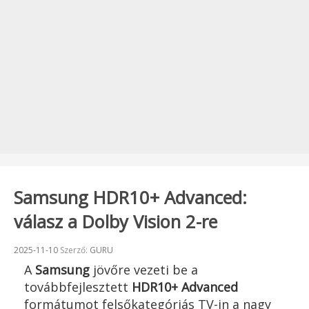
Samsung HDR10+ Advanced:
válasz a Dolby Vision 2-re
Beküldve:
2025-11-10
Szerző:
GURU
A
Samsung
jövőre vezeti be a
továbbfejlesztett
HDR10+ Advanced
formátumot felsőkategóriás TV-in a nagy