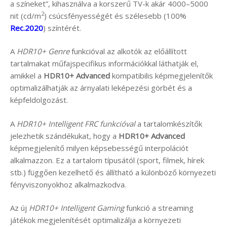
a színeket”, kihasználva a korszerű TV-k akár 4000–5000
2
nit (cd/m
) csúcsfényességét és szélesebb (100%
Rec.2020
) színtérét.
A
HDR10+ Genre
funkcióval az alkotók az előállított
tartalmakat műfajspecifikus információkkal láthatják el,
amikkel a
HDR10+ Advanced
kompatibilis képmegjelenítők
optimalizálhatják az árnyalati leképezési görbét és a
képfeldolgozást.
A
HDR10+ Intelligent FRC funkcióval
a tartalomkészítők
jelezhetik szándékukat, hogy a
HDR10+ Advanced
képmegjelenítő milyen képsebességű interpolációt
alkalmazzon. Ez a tartalom típusától (sport, filmek, hírek
stb.) függően kezelhető és állítható a különböző környezeti
fényviszonyokhoz alkalmazkodva.
Az új
HDR10+ Intelligent Gaming
funkció a streaming
játékok megjelenítését optimalizálja a környezeti