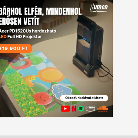
tkező
gyzés