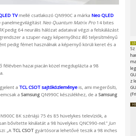
QLED TV
mellé csatlakozó QN990C a márka
Neo QLED
ED panelmegvilágítást
Neo Quantum Matrix Pro
14 bites
8K
pedig 64 neurális hálózat adataival végzi a felskálázást
rendszer a szuper-nagy képernyőhöz illő teljesítményű
L
ént pedig fémet használnak a képernyő körüli keret és a
Sz
ha
ma
ső félévben hazai piacán közel megduplázta a 98
le
a.
G
z 
gjelent a
TCL CSOT sajtóközleménye
is, ami megerősíti,
G
(Fr
 nemcsak a
Samsung
QN990C készülékhez, de a
Samsung
HI
N900C 8K szériájú 75 és 85 hüvelykes televíziók, a
san bővítette kínálatát a 98 hüvelykes QNC990-nel.”
Jun
zi: „A
TCL CSOT
gyártósorai lehetővé teszik a 98 inches