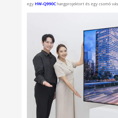
egy
HW-Q990C
hangprojektort és egy csomó vásár