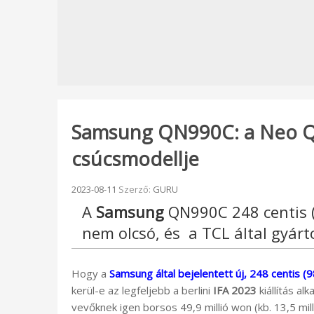
Samsung QN990C: a Neo QL
csúcsmodellje
Beküldve:
2023-08-11
Szerző:
GURU
A
Samsung
QN990C 248 centis (
nem olcsó, és a TCL által gyárt
Hogy a
Samsung által bejelentett új, 248 centis
kerül-e az legfeljebb a berlini
IFA 2023
kiállítás al
vevőknek igen borsos 49,9 millió won (kb. 13,5 milli