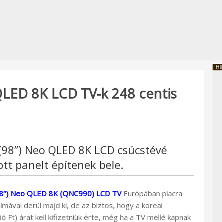
HI
ED 8K LCD TV-k 248 centis
98”) Neo QLED 8K LCD csúcstévé
ott panelt építenek bele.
 (98”) Neo QLED 8K (QNC990) LCD TV
Európában piacra
kalmával derül majd ki, de az biztos, hogy a koreai
ó Ft) árat kell kifizetniük érte, még ha a TV mellé kapnak