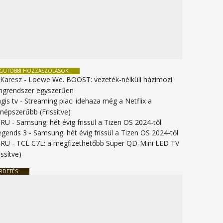
EGUTÓBBI HOZZÁSZÓLÁSOK
 Karesz
-
Loewe We. BOOST: vezeték-nélküli házimozi
ngrendszer egyszerűen
gis tv
-
Streaming piac: idehaza még a Netflix a
gnépszerűbb (Frissítve)
URU
-
Samsung: hét évig frissül a Tizen OS 2024-től
legends 3
-
Samsung: hét évig frissül a Tizen OS 2024-től
URU
-
TCL C7L: a megfizethetőbb Super QD-Mini LED TV
issítve)
RDETÉS