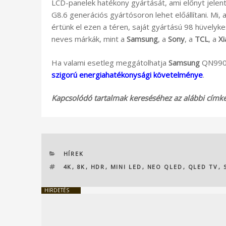
LCD-panelek hatékony gyártását, ami előnyt jelen
G8.6 generációs gyártósoron lehet előállítani. Mi, 
értünk el ezen a téren, saját gyártású 98 hüvely
neves márkák, mint a
Samsung
, a
Sony
, a
TCL
, a
Xi
Ha valami esetleg meggátolhatja
Samsung
QN990C
szigorú energiahatékonysági követelménye
.
Kapcsolódó tartalmak kereséséhez az alábbi címkék
KATEGÓRIÁK
HÍREK
CÍMKÉK
4K
,
8K
,
HDR
,
MINI LED
,
NEO QLED
,
QLED TV
,
HIRDETÉS