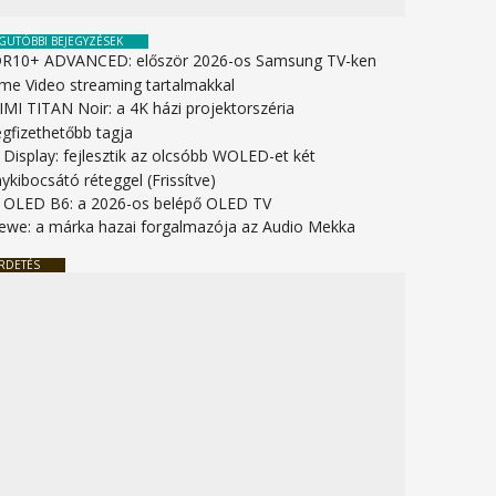
GUTÓBBI BEJEGYZÉSEK
R10+ ADVANCED: először 2026-os Samsung TV-ken
ime Video streaming tartalmakkal
IMI TITAN Noir: a 4K házi projektorszéria
gfizethetőbb tagja
 Display: fejlesztik az olcsóbb WOLED-et két
ykibocsátó réteggel (Frissítve)
 OLED B6: a 2026-os belépő OLED TV
ewe: a márka hazai forgalmazója az Audio Mekka
RDETÉS