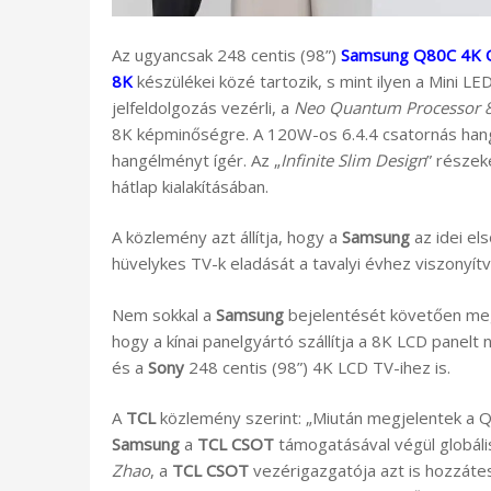
Az ugyancsak 248 centis (98”)
Samsung Q80C 4K 
8K
készülékei közé tartozik, s mint ilyen a Mini L
jelfeldolgozás vezérli, a
Neo Quantum Processor 
8K képminőségre. A 120W-os 6.4.4 csatornás hang
hangélményt ígér. Az „
Infinite Slim Design
” részek
hátlap kialakításában.
A közlemény azt állítja, hogy a
Samsung
az idei el
hüvelykes TV-k eladását a tavalyi évhez viszonyítv
Nem sokkal a
Samsung
bejelentését követően me
hogy a kínai panelgyártó szállítja a 8K LCD panelt
és a
Sony
248 centis (98”) 4K LCD TV-ihez is.
A
TCL
közlemény szerint: „Miután megjelentek a Q
Samsung
a
TCL CSOT
támogatásával végül globáli
Zhao
, a
TCL CSOT
vezérigazgatója azt is hozzátes