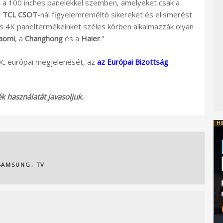
t a 100 inches panelekkel szemben, amelyeket csak a
a
TCL CSOT
-nál figyelemreméltó sikereket és elismerést
kes 4K paneltermékeinket széles körben alkalmazzák olyan
aomi
, a
Changhong
és a
Haier
.”
 európai megjelenését, az
az Európai Bizottság
 használatát javasoljuk.
HI
SAMSUNG
,
TV