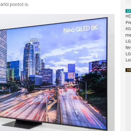
lói pontot is.
LE
HD
Pr
XG
me
LG
fén
LG
Lo
HI