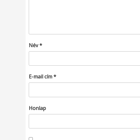
Név
*
E-mail cím
*
Honlap