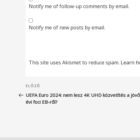
Notify me of follow-up comments by email.
Notify me of new posts by email.
This site uses Akismet to reduce spam.
Learn h
Bejegyzés
Korábbi
ELŐZŐ
navigáció
bejegyzés
UEFA Euro 2024: nem lesz 4K UHD közvetítés a jövő
évi foci EB-ről?