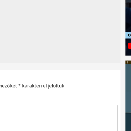
HI
 mezőket
*
karakterrel jelöltük