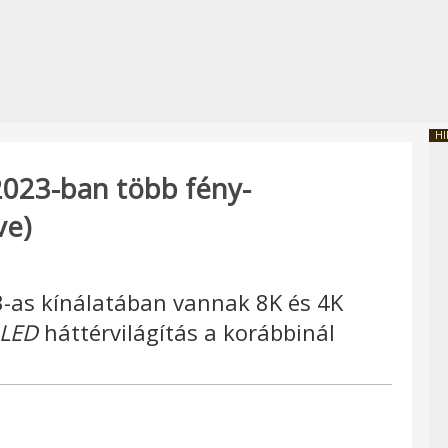
HI
023-ban több fény-
ve)
-as kínálatában vannak 8K és 4K
 LED
háttérvilágítás a korábbinál