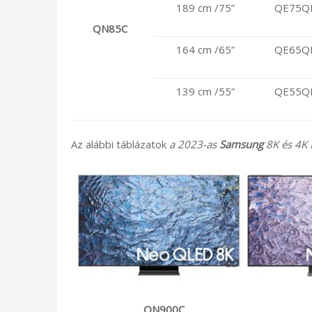
189 cm /75”
QE75Q
QN85C
164 cm /65”
QE65Q
139 cm /55”
QE55Q
Az alábbi táblázatok
a 2023-as
Samsung
8K és 4K
QN900C