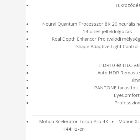
Tükröződé
Neural Quantum Processzor 8K 20 neurális há
14 bites jelfeldolgozás
Real Depth Enhancer Pro (valódi mélysé
Shape Adaptive Light Control
HDR10 és HLG va
Auto HDR Remaster
Film
PANTONE tanúsított 
EyeComfort
Professzioná
Motion Xcelerator Turbo Pro 4K
Motion Xc
144Hz-en