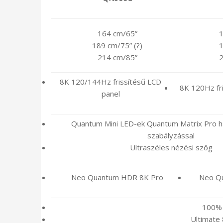
164 cm/65”
1
189 cm/75” (?)
1
214 cm/85”
2
8K 120/144Hz frissítésű LCD
8K 120Hz fr
panel
Quantum Mini LED-ek Quantum Matrix Pro há
szabályzással
Ultraszéles nézési szög
Neo Quantum HDR 8K Pro
Neo Q
100% 
Ultimate