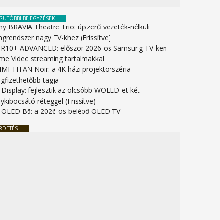
GUTÓBBI BEJEGYZÉSEK
ny BRAVIA Theatre Trio: újszerű vezeték-nélküli
ngrendszer nagy TV-khez (Frissítve)
R10+ ADVANCED: először 2026-os Samsung TV-ken
ime Video streaming tartalmakkal
IMI TITAN Noir: a 4K házi projektorszéria
gfizethetőbb tagja
 Display: fejlesztik az olcsóbb WOLED-et két
ykibocsátó réteggel (Frissítve)
 OLED B6: a 2026-os belépő OLED TV
RDETÉS