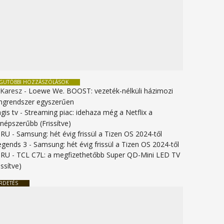
EGUTÓBBI HOZZÁSZÓLÁSOK
 Karesz
-
Loewe We. BOOST: vezeték-nélküli házimozi
ngrendszer egyszerűen
gis tv
-
Streaming piac: idehaza még a Netflix a
gnépszerűbb (Frissítve)
URU
-
Samsung: hét évig frissül a Tizen OS 2024-től
legends 3
-
Samsung: hét évig frissül a Tizen OS 2024-től
URU
-
TCL C7L: a megfizethetőbb Super QD-Mini LED TV
issítve)
RDETÉS