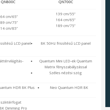
QN800C
QN700C
139 cm/55”
64 cm/65”
164 cm/65”
89 cm/75”
189 cm/75”
14 cm/85”
issítésű LCD panel
8K 50Hz frissítésű LCD panel
ttérvilágítás-
Quantum Mini LED-ek Quantum
Matrix fényszabályzással
Széles nézési szög
uantum HDR 8K Plus
Neo Quantum HDR 8K
színtérfogat
 8K Dimming Pro