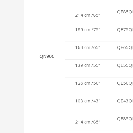
QE85Q
214 cm /85”
189 cm /75”
QE75Q
164 cm /65”
QE65Q
QN90C
139 cm /55”
QE55Q
126 cm /50”
QE50Q
108 cm /43”
QE43Q
QE85Q
214 cm /85”