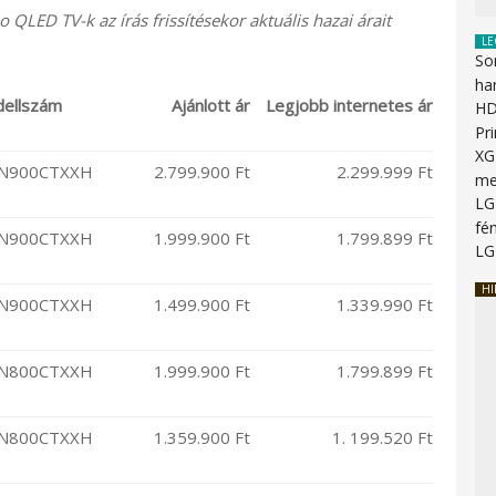
 QLED TV-k az írás frissítésekor aktuális hazai árait
LE
So
ha
ellszám
Ajánlott ár
Legjobb internetes ár
HD
Pr
XG
N900CTXXH
2.799.900 Ft
2.299.999 Ft
me
LG
fén
N900CTXXH
1.999.900 Ft
1.799.899 Ft
LG
HI
N900CTXXH
1.499.900 Ft
1.339.990 Ft
N800CTXXH
1.999.900 Ft
1.799.899 Ft
N800CTXXH
1.359.900 Ft
1. 199.520 Ft