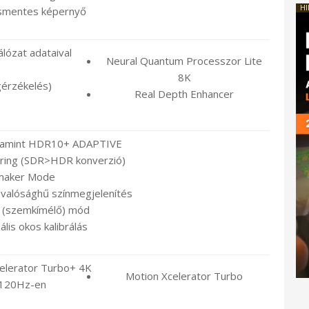
HI
smentes képernyő
lózat adataival
Neural Quantum Processzor Lite
8K
gérzékelés)
Real Depth Enhancer
lamint HDR10+ ADAPTIVE
ing (SDR>HDR konverzió)
maker Mode
valósághű színmegjelenítés
 (szemkímélő) mód
lis okos kalibrálás
elerator Turbo+ 4K
Motion Xcelerator Turbo
120Hz-en