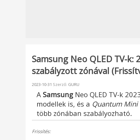
Samsung Neo QLED TV-k: 2
szabályzott zónával (Frissít
Beküldve:
2023-10-31
Szerző:
GURU
A
Samsung
Neo QLED TV-k 2023
modellek is, és a
Quantum Mini
több zónában szabályozható.
Frissítés: