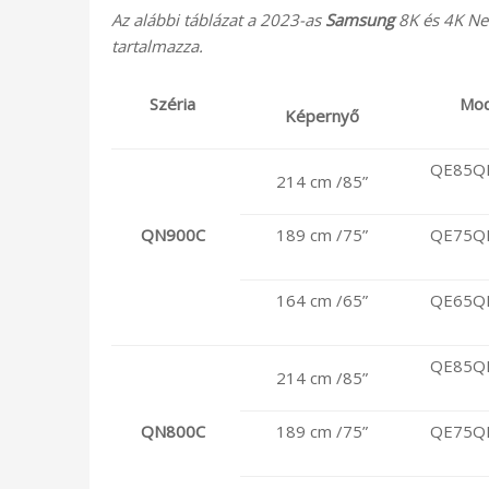
Az alábbi táblázat a 2023-as
Samsung
8K és 4K Neo
tartalmazza.
Széria
Mod
Képernyő
QE85Q
214 cm /85”
QN900C
189 cm /75”
QE75Q
164 cm /65”
QE65Q
QE85Q
214 cm /85”
QN800C
189 cm /75”
QE75Q