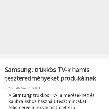
Samsung: trükkös TV-k hamis
teszteredményeket produkálnak
Beküldve:
2022-06-07
Szerző:
GURU
A
Samsung
trükkös TV-i a mérésekhez és
kalibráláshoz használt tesztmintákat
felismerve a ténylegestől eltérő,