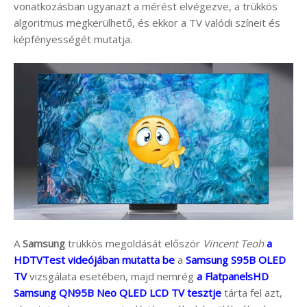
vonatkozásban ugyanazt a mérést elvégezve, a trükkös
algoritmus megkerülhető, és ekkor a TV valódi színeit és
képfényességét mutatja.
A
Samsung
trükkös megoldását először
Vincent Teoh
a
HDTVTest videójában mutatta be
a
Samsung S95B OLED
TV
vizsgálata esetében, majd nemrég
a FlatpanelsHD
Samsung QN95B Neo QLED LCD TV tesztje
tárta fel azt,