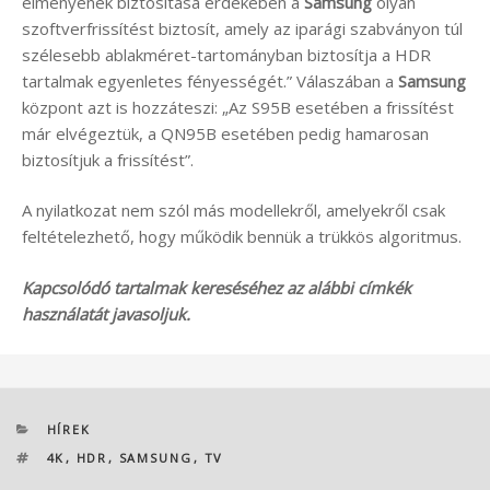
élményének biztosítása érdekében a
Samsung
olyan
szoftverfrissítést biztosít, amely az iparági szabványon túl
szélesebb ablakméret-tartományban biztosítja a HDR
tartalmak egyenletes fényességét.” Válaszában a
Samsung
központ azt is hozzáteszi: „Az S95B esetében a frissítést
már elvégeztük, a QN95B esetében pedig hamarosan
biztosítjuk a frissítést”.
A nyilatkozat nem szól más modellekről, amelyekről csak
feltételezhető, hogy működik bennük a trükkös algoritmus.
Kapcsolódó tartalmak kereséséhez az alábbi címkék
használatát javasoljuk.
KATEGÓRIÁK
HÍREK
CÍMKÉK
4K
,
HDR
,
SAMSUNG
,
TV