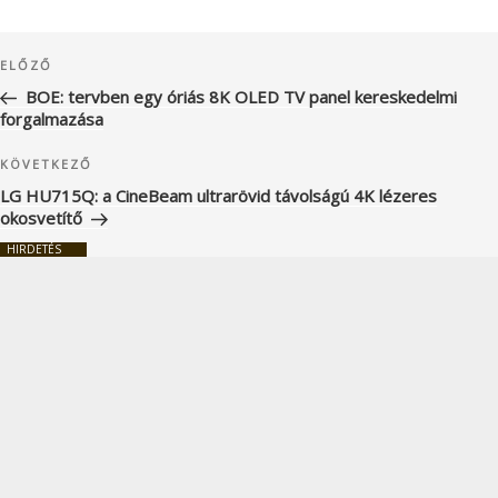
Bejegyzés
Korábbi
ELŐZŐ
navigáció
bejegyzés
BOE: tervben egy óriás 8K OLED TV panel kereskedelmi
forgalmazása
Következő
KÖVETKEZŐ
bejegyzés
LG HU715Q: a CineBeam ultrarövid távolságú 4K lézeres
okosvetítő
HIRDETÉS