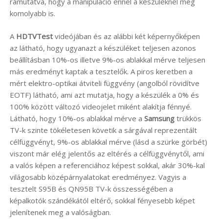
rámutatva, hogy a manipuláció ennél a készüléknél még
komolyabb is.
A
HDTVTest
videójában és az alábbi két képernyőképen
az látható, hogy ugyanazt a készüléket teljesen azonos
beállításban 10%-os illetve 9%-os ablakkal mérve teljesen
más eredményt kaptak a tesztelők. A piros keretben a
mért elektro-optikai átviteli függvény (angolból rövidítve
EOTF) látható, ami azt mutatja, hogy a készülék a 0% és
100% között változó videojelet miként alakítja fénnyé.
Látható, hogy 10%-os ablakkal mérve a
Samsung
trükkös
TV-k szinte tökéletesen követik a sárgával reprezentált
célfüggvényt, 9%-os ablakkal mérve (lásd a szürke görbét)
viszont már elég jelentős az eltérés a célfüggvénytől, ami
a valós képen a referenciához képest sokkal, akár 30%-kal
világosabb középárnyalatokat eredményez. Vagyis a
tesztelt S95B és QN95B TV-k összességében a
képalkotók szándékától eltérő, sokkal fényesebb képet
jelenítenek meg a valóságban.