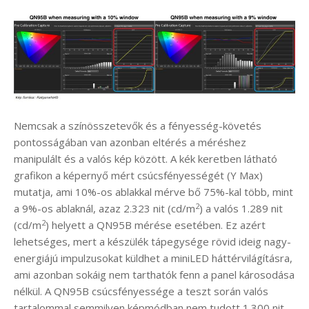
Nemcsak a színösszetevők és a fényesség-követés
pontosságában van azonban eltérés a méréshez
manipulált és a valós kép között. A kék keretben látható
grafikon a képernyő mért csúcsfényességét (Y Max)
mutatja, ami 10%-os ablakkal mérve bő 75%-kal több, mint
2
a 9%-os ablaknál, azaz 2.323 nit (cd/m
) a valós 1.289 nit
2
(cd/m
) helyett a QN95B mérése esetében. Ez azért
lehetséges, mert a készülék tápegysége rövid ideig nagy-
energiájú impulzusokat küldhet a miniLED háttérvilágításra,
ami azonban sokáig nem tarthatók fenn a panel károsodása
nélkül. A QN95B csúcsfényessége a teszt során valós
tartalommal semmilyen képmódban nem tudott 1.300 nit