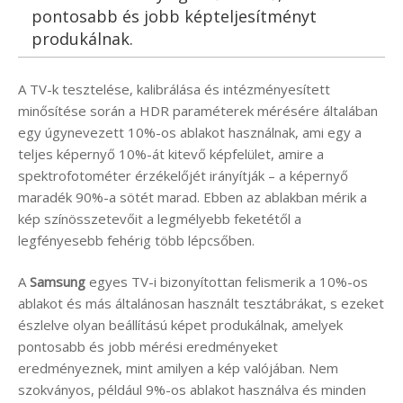
pontosabb és jobb képteljesítményt
produkálnak.
A TV-k tesztelése, kalibrálása és intézményesített
minősítése során a HDR paraméterek mérésére általában
egy úgynevezett 10%-os ablakot használnak, ami egy a
teljes képernyő 10%-át kitevő képfelület, amire a
spektrofotométer érzékelőjét irányítják – a képernyő
maradék 90%-a sötét marad. Ebben az ablakban mérik a
kép színösszetevőit a legmélyebb feketétől a
legfényesebb fehérig több lépcsőben.
A
Samsung
egyes TV-i bizonyítottan felismerik a 10%-os
ablakot és más általánosan használt tesztábrákat, s ezeket
észlelve olyan beállítású képet produkálnak, amelyek
pontosabb és jobb mérési eredményeket
eredményeznek, mint amilyen a kép valójában. Nem
szokványos, például 9%-os ablakot használva és minden