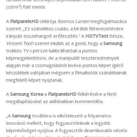
2
(cd/m
) fölé menni.
A
FlatpanelsHD
cikkírója
Rasmus Larsen
megfogalmazása
szerint: „Ez szándékos csalás, a bírálók félrevezetésére
irányuló összehangolt erőfeszítés.” A
HDTVTest
ítésze,
Vincent Teoh
szerint inkább az a gond, hogy a
Samsung
trükkös TV-i persze kalibrálhatóak a pontos
képmegjelenítésre, de a manipulált teszteredmények
alapján már a csomagolásból kivéve pontos képet ígérő
készülékek valójában mégsem a filmalkotók szándékainak
megfelelő képet nyújtanak.
A
Samsung Korea
a
FlatpanelsHD
felkérésére a fenti
megállapításokat az alábbiakban kommentálta.
„A
Samsung
továbbra is elkötelezett a folyamatos
innováció mellett, hogy fogyasztóinknak a legjobb
képminőséget nyújtsa. A fogyasztók dinamikusabb nézési