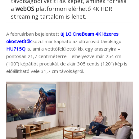
távolságból vetíti 4K képét, aminek forrása
a
webOS
platformon elérhető 4K HDR
streaming tartalom is lehet.
A februárban bejelentett
új LG CineBeam 4K lézeres
okosvetítők
közül már kapható az ultrarövid távolságú
HU715Q
is, ami a vetítőfelülettől kb. egy arasznyira –
pontosan 21,7 centiméterre – elhelyezve már 254 cm
(100”) képátlót produkál, de akár 305 centis (120”) kép is
előállítható vele 31,7 cm távolságról.