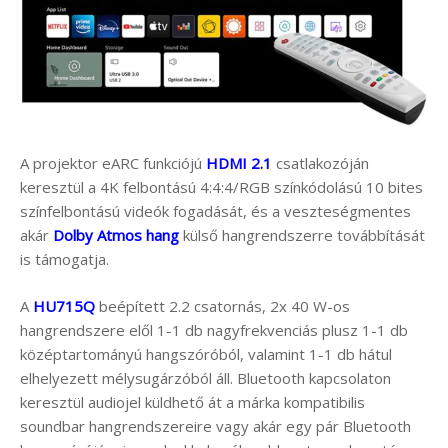
A projektor eARC funkciójú
HDMI 2.1
csatlakozóján
keresztül a 4K felbontású 4:4:4/RGB színkódolású 10 bites
színfelbontású videók fogadását, és a veszteségmentes
akár
Dolby Atmos hang
külső hangrendszerre továbbítását
is támogatja.
A
HU715Q
beépített 2.2 csatornás, 2x 40 W-os
hangrendszere elől 1-1 db nagyfrekvenciás plusz 1-1 db
középtartományú hangszóróból, valamint 1-1 db hátul
elhelyezett mélysugárzóból áll. Bluetooth kapcsolaton
keresztül audiojel küldhető át a márka kompatibilis
soundbar hangrendszereire vagy akár egy pár Bluetooth