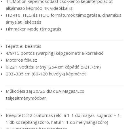
TruMotion képelmosódást csökkentő képinterpolációt
alkalmazó képmód 4K videókkal is
HDR10, HLG és HGiG formátumok támogatása, dinamikus
árnyalati leképzés
Filmmaker Mode támogatás
Fejlett él-beállítás
4/9/15 pontos (warping) képgeometria-korrekció
Motoros fókusz
0,22:1 vetítési arány (254 cm képátló @21,7cm)
203–305 cm (80-120 hüvelyk) képméret
Működési zaj 30/26 dB dBA Magas/Eco
teljesítménymódban
Beépített 2.2 csatornás (elöl a 1-1 db magas-sugárzó + 1-
1 db középhangszóró, hátul 1-1 db mélyhangszóró)
2x 20W sztereó hangrendszer