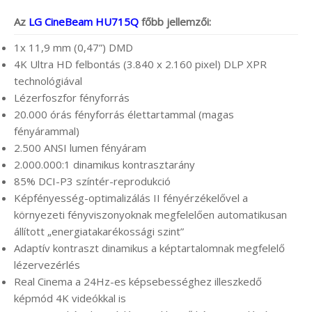
Az
LG CineBeam HU715Q
főbb jellemzői:
1x 11,9 mm (0,47”) DMD
4K Ultra HD felbontás (3.840 x 2.160 pixel) DLP XPR
technológiával
Lézerfoszfor fényforrás
20.000 órás fényforrás élettartammal (magas
fényárammal)
2.500 ANSI lumen fényáram
2.000.000:1 dinamikus kontrasztarány
85% DCI-P3 színtér-reprodukció
Képfényesség-optimalizálás II fényérzékelővel a
környezeti fényviszonyoknak megfelelően automatikusan
állított „energiatakarékossági szint”
Adaptív kontraszt dinamikus a képtartalomnak megfelelő
lézervezérlés
Real Cinema a 24Hz-es képsebességhez illeszkedő
képmód 4K videókkal is