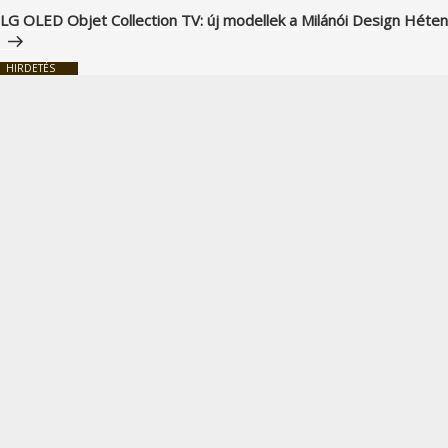
bejegyzés
LG OLED Objet Collection TV: új modellek a Milánói Design Héten
HIRDETÉS