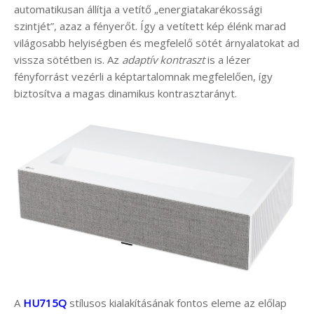
automatikusan állítja a vetítő „energiatakarékossági
szintjét”, azaz a fényerőt. Így a vetített kép élénk marad
világosabb helyiségben és megfelelő sötét árnyalatokat ad
vissza sötétben is. Az
adaptív kontraszt
is a lézer
fényforrást vezérli a képtartalomnak megfelelően, így
biztosítva a magas dinamikus kontrasztarányt.
A
HU715Q
stílusos kialakításának fontos eleme az előlap