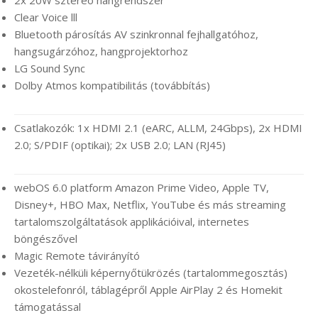
Clear Voice lll
Bluetooth párosítás AV szinkronnal fejhallgatóhoz,
hangsugárzóhoz, hangprojektorhoz
LG Sound Sync
Dolby Atmos kompatibilitás (továbbítás)
Csatlakozók: 1x HDMI 2.1 (eARC, ALLM, 24Gbps), 2x HDMI
2.0; S/PDIF (optikai); 2x USB 2.0; LAN (RJ45)
webOS 6.0 platform Amazon Prime Video, Apple TV,
Disney+, HBO Max, Netflix, YouTube és más streaming
tartalomszolgáltatások applikációival, internetes
böngészővel
Magic Remote távirányító
Vezeték-nélküli képernyőtükrözés (tartalommegosztás)
okostelefonról, táblagépről Apple AirPlay 2 és Homekit
támogatással