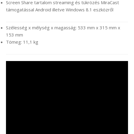
Screen Share tartalom streaming és tükrözés MiraCast
támogatással Android illetve Windows 8.1 eszközről
Szélesség x mélység x magasság: 533 mm x 315 mm x
153 mm
Tömeg: 11,1 kg