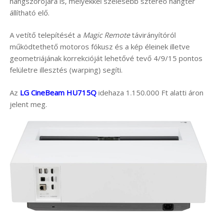
hangszórójára is, melyekkel szélesebb sztereo hangtér
állítható elő.
A vetítő telepítését a
Magic Remote
távirányítóról
működtethető motoros fókusz és a kép éleinek illetve
geometriájának korrekcióját lehetővé tevő 4/9/15 pontos
felületre illesztés (warping) segíti.
Az
LG CineBeam HU715Q
idehaza 1.150.000 Ft alatti áron
jelent meg.