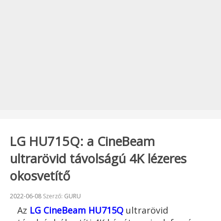
LG HU715Q: a CineBeam
ultrarövid távolságú 4K lézeres
okosvetítő
Beküldve:
2022-06-08
Szerző:
GURU
Az
LG CineBeam HU715Q
ultrarövid