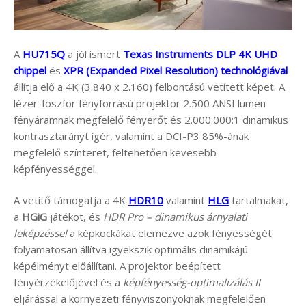
A
HU715Q
a jól ismert
Texas Instruments DLP 4K UHD
chippel
és
XPR (Expanded Pixel Resolution) technológiával
állítja elő a 4K (3.840 x 2.160) felbontású vetített képet. A
lézer-foszfor fényforrású projektor 2.500 ANSI lumen
fényáramnak megfelelő fényerőt és 2.000.000:1 dinamikus
kontrasztarányt ígér, valamint a DCI-P3 85%-ának
megfelelő színteret, feltehetően kevesebb
képfényességgel.
A vetítő támogatja a 4K
HDR10
valamint
HLG
tartalmakat,
a
HGiG
játékot, és
HDR Pro –
dinamikus árnyalati
leképzéssel
a képkockákat elemezve azok fényességét
folyamatosan állítva igyekszik optimális dinamikájú
képélményt előállítani. A projektor beépített
fényérzékelőjével és a
képfényesség-optimalizálás II
eljárással a környezeti fényviszonyoknak megfelelően