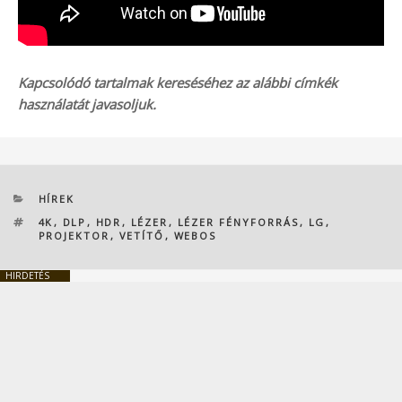
Kapcsolódó tartalmak kereséséhez az alábbi címkék
használatát javasoljuk.
KATEGÓRIÁK
HÍREK
CÍMKÉK
4K
,
DLP
,
HDR
,
LÉZER
,
LÉZER FÉNYFORRÁS
,
LG
,
PROJEKTOR
,
VETÍTŐ
,
WEBOS
HIRDETÉS