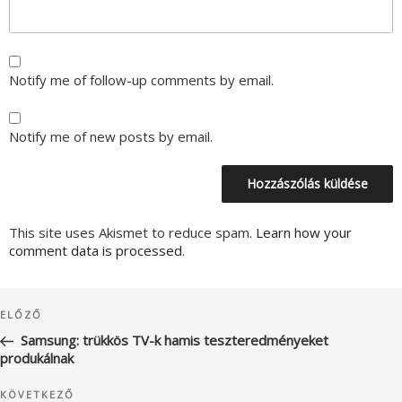
Notify me of follow-up comments by email.
Notify me of new posts by email.
This site uses Akismet to reduce spam.
Learn how your
comment data is processed.
Bejegyzés
Korábbi
ELŐZŐ
navigáció
bejegyzés
Samsung: trükkös TV-k hamis teszteredményeket
produkálnak
Következő
KÖVETKEZŐ