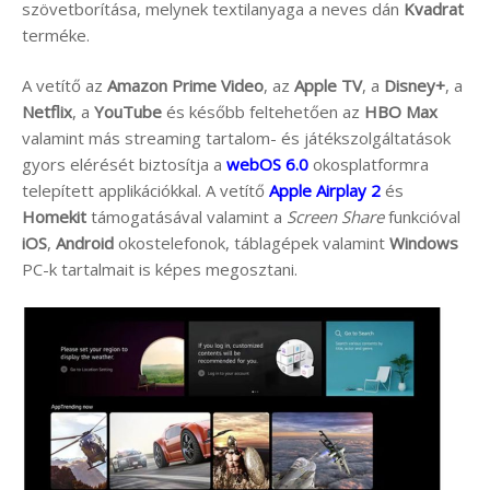
szövetborítása, melynek textilanyaga a neves dán
Kvadrat
terméke.
A vetítő az
Amazon Prime Video
, az
Apple TV
, a
Disney+
, a
Netflix
, a
YouTube
és később feltehetően az
HBO Max
valamint más streaming tartalom- és játékszolgáltatások
gyors elérését biztosítja a
webOS 6.0
okosplatformra
telepített applikációkkal. A vetítő
Apple Airplay 2
és
Homekit
támogatásával valamint a
Screen Share
funkcióval
iOS
,
Android
okostelefonok, táblagépek valamint
Windows
PC-k tartalmait is képes megosztani.