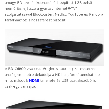
amúgy BD-Live funkcionalitású, beépített 1GB belső
memóriás lejátszó a gyártó „Internet@TV”
szolgáltatásával Blockbuster, Netflix, YouTube és Pandora
tartalmakhoz is hozzáférést biztosít.
A
BD-C6800
280 USD-ért (kb. 61.000 Ft) 7.1 csatornás
analóg kimenetre dekódolja a HD hangformátumokat, de
nincs második
HDMI
kimenete és USB csatlakozóból is
csak egy van rajta.