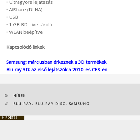
• Ultragyors lejátszás
• AllShare (DLNA)
• USB
• 1 GB BD-Live tároló
• WLAN beépítve
Kapcsolódó linkek:
Samsung: márciusban érkeznek a 3D termékek
Blu-ray 3D: az első lejátszók a 2010-es CES-en
KATEGÓRIÁK
HÍREK
CÍMKÉK
BLU-RAY
,
BLU-RAY DISC
,
SAMSUNG
HIRDETÉS