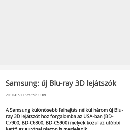
Samsung: új Blu-ray 3D lejátszók
Beküldve:
2010-07-17
Szerző:
GURU
A
Samsung
különösebb felhajtás nélkül három új Blu-
ray 3D lejátszót hoz forgalomba az USA-ban (
BD-
C7900, BD-C6800, BD-C5900
) melyek közül az utóbbi
kettő az európai piacon is megjelenik.