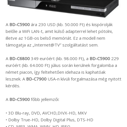
A
BD-C5900
ára 230 USD (kb. 50.000 Ft) és kispórolják
belőle a WiFi LAN-t, amit külső adapterrel lehet pótolni,
illetve az 1GB-os belső memóriát. Ez a modell nem
támogatja az „Internet@TV” szolgáltatást sem.
A
BD-C6800
349 euróért (kb. 98.000 Ft), a
BD-C5900
229
euróért (kb. 64.000 Ft) július során kerülnek forgalomba a
német piacon, így feltehetően idehaza is kaphatóak
lesznek. A
BD-C7900
USA-n kívüli forgalmazása még nyitott
kérdés.
A
BD-C5900
főbb jellemzői:
• 3D Blu-ray, DVD, AVCHD,DIVX-HD, MKV
• Dolby True-HD, Dolby Digital Plus, DTS-HD
• CD, MP3, WMA, WMV, HD-JPEG