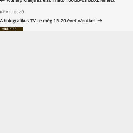
A Sharp kínálja az első írható 100GB-os BDXL lemezt
Következő
KÖVETKEZŐ
bejegyzés
A holografikus TV-re még 15-20 évet várni kell
HIRDETÉS