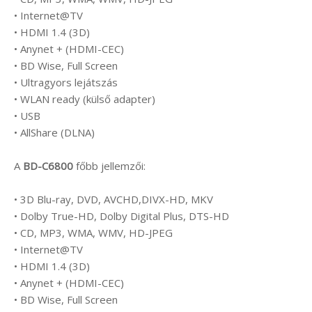
• Internet@TV
• HDMI 1.4 (3D)
• Anynet + (HDMI-CEC)
• BD Wise, Full Screen
• Ultragyors lejátszás
• WLAN ready (külső adapter)
• USB
• AllShare (DLNA)
A
BD-C6800
főbb jellemzői:
• 3D Blu-ray, DVD, AVCHD,DIVX-HD, MKV
• Dolby True-HD, Dolby Digital Plus, DTS-HD
• CD, MP3, WMA, WMV, HD-JPEG
• Internet@TV
• HDMI 1.4 (3D)
• Anynet + (HDMI-CEC)
• BD Wise, Full Screen