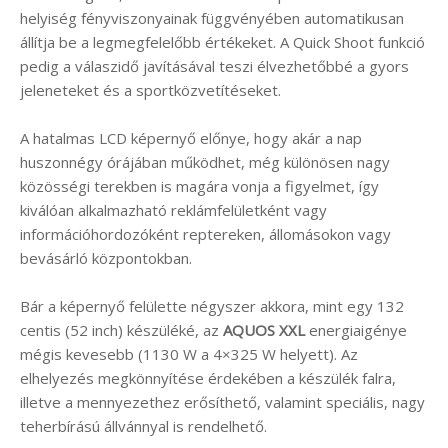
helyiség fényviszonyainak függvényében automatikusan
állítja be a legmegfelelőbb értékeket. A Quick Shoot funkció
pedig a válaszidő javításával teszi élvezhetőbbé a gyors
jeleneteket és a sportközvetítéseket.
A hatalmas LCD képernyő előnye, hogy akár a nap
huszonnégy órájában működhet, még különösen nagy
közösségi terekben is magára vonja a figyelmet, így
kiválóan alkalmazható reklámfelületként vagy
információhordozóként reptereken, állomásokon vagy
bevásárló központokban.
Bár a képernyő felülette négyszer akkora, mint egy 132
centis (52 inch) készüléké, az
AQUOS XXL
energiaigénye
mégis kevesebb (1130 W a 4×325 W helyett). Az
elhelyezés megkönnyítése érdekében a készülék falra,
illetve a mennyezethez erősíthető, valamint speciális, nagy
teherbírású állvánnyal is rendelhető.