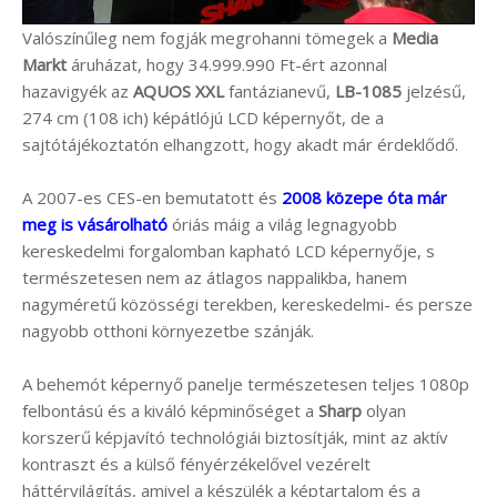
Valószínűleg nem fogják megrohanni tömegek a
Media
Markt
áruházat, hogy 34.999.990 Ft-ért azonnal
hazavigyék az
AQUOS XXL
fantázianevű,
LB-1085
jelzésű,
274 cm (108 ich) képátlójú LCD képernyőt, de a
sajtótájékoztatón elhangzott, hogy akadt már érdeklődő.
A 2007-es CES-en bemutatott és
2008 közepe óta már
meg is vásárolható
óriás máig a világ legnagyobb
kereskedelmi forgalomban kapható LCD képernyője, s
természetesen nem az átlagos nappalikba, hanem
nagyméretű közösségi terekben, kereskedelmi- és persze
nagyobb otthoni környezetbe szánják.
A behemót képernyő panelje természetesen teljes 1080p
felbontású és a kiváló képminőséget a
Sharp
olyan
korszerű képjavító technológiái biztosítják, mint az aktív
kontraszt és a külső fényérzékelővel vezérelt
háttérvilágítás, amivel a készülék a képtartalom és a