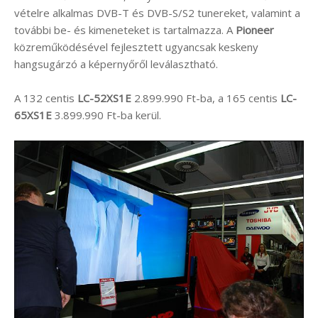
vételre alkalmas DVB-T és DVB-S/S2 tunereket, valamint a
további be- és kimeneteket is tartalmazza. A
Pioneer
közreműködésével fejlesztett ugyancsak keskeny
hangsugárzó a képernyőről leválasztható.
A 132 centis
LC-52XS1E
2.899.990 Ft-ba, a 165 centis
LC-
65XS1E
3.899.990 Ft-ba kerül.