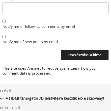
Notify me of follow-up comments by email.
Notify me of new posts by email.
This site uses Akismet to reduce spam.
Learn how your
comment data is processed.
Bejegyzés
Korábbi
ELŐZŐ
navigáció
bejegyzés
A HDMI támogatói 3D jelátvitelre készítik elő a szabványt
Következő
KÖVETKEZŐ