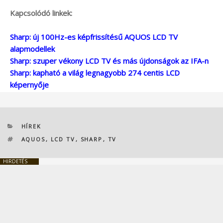
Kapcsolódó linkek:
Sharp: új 100Hz-es képfrissítésű AQUOS LCD TV
alapmodellek
Sharp: szuper vékony LCD TV és más újdonságok az IFA-n
Sharp: kapható a világ legnagyobb 274 centis LCD
képernyője
KATEGÓRIÁK
HÍREK
CÍMKÉK
AQUOS
,
LCD TV
,
SHARP
,
TV
HIRDETÉS