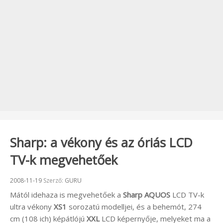
Sharp: a vékony és az óriás LCD
TV-k megvehetőek
Beküldve:
2008-11-19
Szerző:
GURU
Mától idehaza is megvehetőek a
Sharp AQUOS
LCD TV-k
ultra vékony
XS1
sorozatú modelljei, és a behemót, 274
cm (108 ich) képátlójú
XXL
LCD képernyője, melyeket ma a