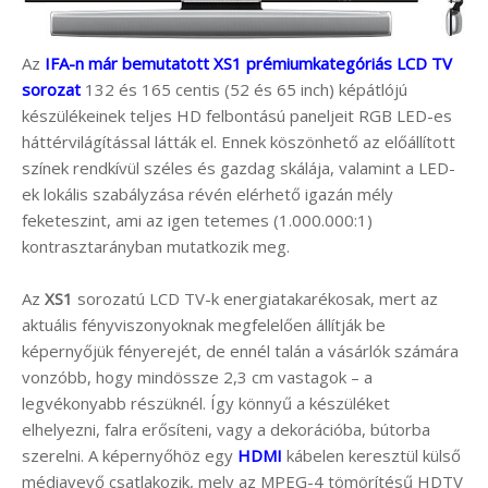
Az
IFA-n már bemutatott XS1 prémiumkategóriás LCD TV
sorozat
132 és 165 centis (52 és 65 inch) képátlójú
készülékeinek teljes HD felbontású paneljeit RGB LED-es
háttérvilágítással látták el. Ennek köszönhető az előállított
színek rendkívül széles és gazdag skálája, valamint a LED-
ek lokális szabályzása révén elérhető igazán mély
feketeszint, ami az igen tetemes (1.000.000:1)
kontrasztarányban mutatkozik meg.
Az
XS1
sorozatú LCD TV-k energiatakarékosak, mert az
aktuális fényviszonyoknak megfelelően állítják be
képernyőjük fényerejét, de ennél talán a vásárlók számára
vonzóbb, hogy mindössze 2,3 cm vastagok – a
legvékonyabb részüknél. Így könnyű a készüléket
elhelyezni, falra erősíteni, vagy a dekorációba, bútorba
szerelni. A képernyőhöz egy
HDMI
kábelen keresztül külső
médiavevő csatlakozik, mely az MPEG-4 tömörítésű HDTV