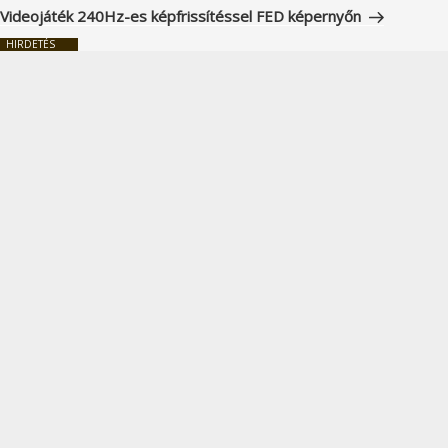
bejegyzés
Videojáték 240Hz-es képfrissítéssel FED képernyőn
HIRDETÉS