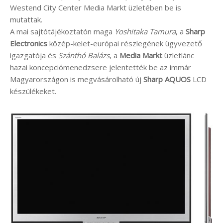
Westend City Center Media Markt üzletében be is
mutattak.
A mai sajtótájékoztatón maga
Yoshitaka Tamura
, a
Sharp
Electronics
közép-kelet-európai részlegének ügyvezető
igazgatója és
Szánthó Balázs
, a
Media Markt
üzletlánc
hazai koncepciómenedzsere jelentették be az immár
Magyarországon is megvásárolható új
Sharp AQUOS
LCD
készülékeket.