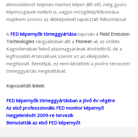
elmosódástól teljesen mentes képet állít elő, még gyors
képmozgások mellett is, vagyis mozgóképfelbontása
majdnem azonos az állóképeknél tapasztalt felbontással.
A
FED képernyők tömeggyártása
kapcsán a
Field Emission
Technologies
tárgyalásban állt a
Pioneer
-al, az utóbbi
Kagoshimaban fekvő plazmagyárának átvételéről, de a
legfrissebb értesülések szerint ez az elképzelés
meghiúsult. Reméljük, ez nem késlelteti a jövőre tervezett
tömeggyártás megindítását.
Kapcsolódó linkek:
FED képernyők tömeggyártásban a jövő év végére
Az első professzionális FED monitor képernyő
megjelenését 2009-re tervezik
Bemutatták az első FED képernyőt