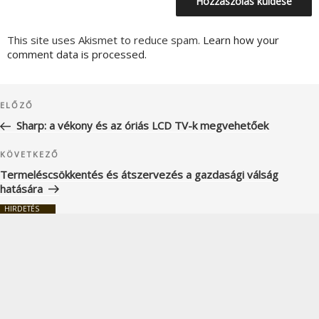
This site uses Akismet to reduce spam.
Learn how your
comment data is processed.
Bejegyzés
Korábbi
ELŐZŐ
navigáció
bejegyzés
Sharp: a vékony és az óriás LCD TV-k megvehetőek
Következő
KÖVETKEZŐ
bejegyzés
Termeléscsökkentés és átszervezés a gazdasági válság
hatására
HIRDETÉS