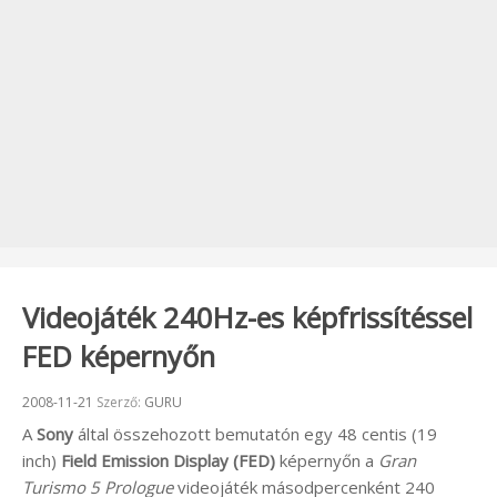
Videojáték 240Hz-es képfrissítéssel
FED képernyőn
Beküldve:
2008-11-21
Szerző:
GURU
A
Sony
által összehozott bemutatón egy 48 centis (19
inch)
Field Emission Display (FED)
képernyőn a
Gran
Turismo 5 Prologue
videojáték másodpercenként 240