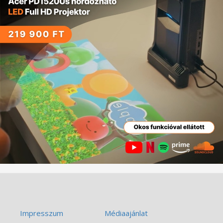
Impresszum
Médiaajánlat