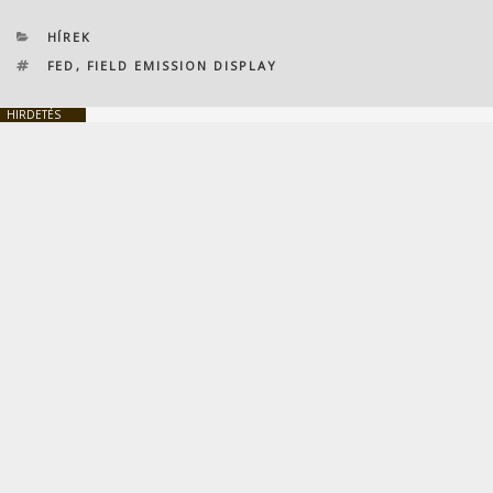
KATEGÓRIÁK
HÍREK
CÍMKÉK
FED
,
FIELD EMISSION DISPLAY
HIRDETÉS