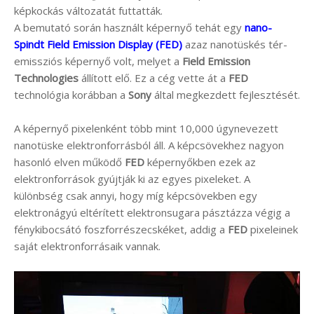
képkockás változatát futtatták.
A bemutató során használt képernyő tehát egy
nano-
Spindt Field Emission Display (FED)
azaz nanotüskés tér-
emissziós képernyő volt, melyet a
Field Emission
Technologies
állított elő. Ez a cég vette át a
FED
technológia korábban a
Sony
által megkezdett fejlesztését.
A képernyő pixelenként több mint 10,000 úgynevezett
nanotüske elektronforrásból áll. A képcsövekhez nagyon
hasonló elven működő
FED
képernyőkben ezek az
elektronforrások gyújtják ki az egyes pixeleket. A
különbség csak annyi, hogy míg képcsövekben egy
elektronágyú eltérített elektronsugara pásztázza végig a
fénykibocsátó foszforrészecskéket, addig a
FED
pixeleinek
saját elektronforrásaik vannak.