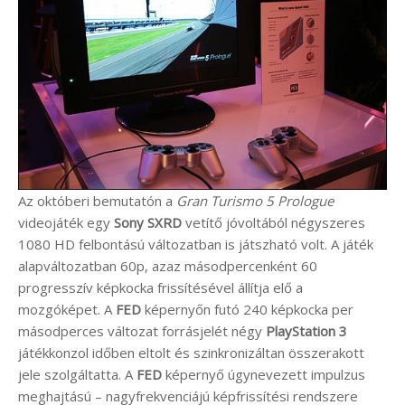
Az októberi bemutatón a
Gran Turismo 5 Prologue
videojáték egy
Sony SXRD
vetítő jóvoltából négyszeres
1080 HD felbontású változatban is játszható volt. A játék
alapváltozatban 60p, azaz másodpercenként 60
progresszív képkocka frissítésével állítja elő a
mozgóképet. A
FED
képernyőn futó 240 képkocka per
másodperces változat forrásjelét négy
PlayStation 3
játékkonzol időben eltolt és szinkronizáltan összerakott
jele szolgáltatta. A
FED
képernyő úgynevezett impulzus
meghajtású – nagyfrekvenciájú képfrissítési rendszere