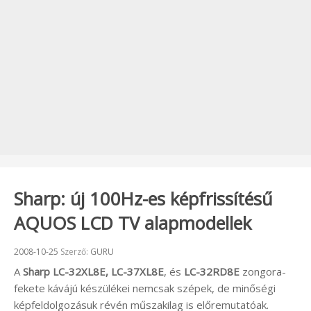
Sharp: új 100Hz-es képfrissítésű
AQUOS LCD TV alapmodellek
Beküldve:
2008-10-25
Szerző:
GURU
A
Sharp LC-32XL8E, LC-37XL8E
, és
LC-32RD8E
zongora-
fekete kávájú készülékei nemcsak szépek, de minőségi
képfeldolgozásuk révén műszakilag is előremutatóak.