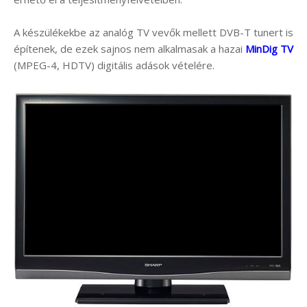
A készülékekbe az analóg TV vevők mellett DVB-T tunert is
építenek, de ezek sajnos nem alkalmasak a hazai
MinDig TV
(MPEG-4, HDTV) digitális adások vételére.