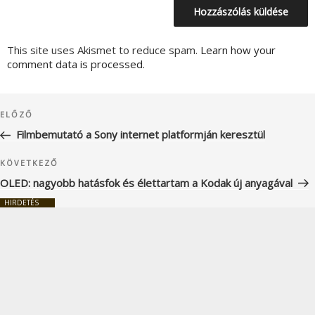
This site uses Akismet to reduce spam.
Learn how your
comment data is processed.
Bejegyzés
Korábbi
ELŐZŐ
navigáció
bejegyzés
Filmbemutató a Sony internet platformján keresztül
Következő
KÖVETKEZŐ
bejegyzés
OLED: nagyobb hatásfok és élettartam a Kodak új anyagával
HIRDETÉS