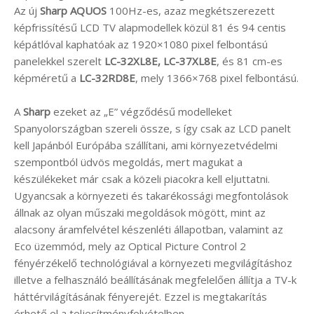
Az új
Sharp AQUOS
100Hz-es, azaz megkétszerezett
képfrissítésű LCD TV alapmodellek közül 81 és 94 centis
képátlóval kaphatóak az 1920×1080 pixel felbontású
panelekkel szerelt
LC-32XL8E, LC-37XL8E
, és 81 cm-es
képméretű a
LC-32RD8E
, mely 1366×768 pixel felbontású.
A
Sharp
ezeket az „E” végződésű modelleket
Spanyolországban szereli össze, s így csak az LCD panelt
kell Japánból Európába szállítani, ami környezetvédelmi
szempontból üdvös megoldás, mert magukat a
készülékeket már csak a közeli piacokra kell eljuttatni.
Ugyancsak a környezeti és takarékossági megfontolások
állnak az olyan műszaki megoldások mögött, mint az
alacsony áramfelvétel készenléti állapotban, valamint az
Eco üzemmód, mely az Optical Picture Control 2
fényérzékelő technológiával a környezeti megvilágításhoz
illetve a felhasználó beállításának megfelelően állítja a TV-k
háttérvilágításának fényerejét. Ezzel is megtakarítás
érhető el a teljesítményfelvételben.