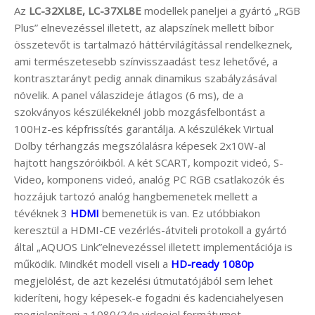
Az
LC-32XL8E, LC-37XL8E
modellek paneljei a gyártó „RGB
Plus” elnevezéssel illetett, az alapszínek mellett bíbor
összetevőt is tartalmazó háttérvilágítással rendelkeznek,
ami természetesebb színvisszaadást tesz lehetővé, a
kontrasztarányt pedig annak dinamikus szabályzásával
növelik. A panel válaszideje átlagos (6 ms), de a
szokványos készülékeknél jobb mozgásfelbontást a
100Hz-es képfrissítés garantálja. A készülékek Virtual
Dolby térhangzás megszólalásra képesek 2x10W-al
hajtott hangszóróikból. A két SCART, kompozit videó, S-
Video, komponens videó, analóg PC RGB csatlakozók és
hozzájuk tartozó analóg hangbemenetek mellett a
tévéknek 3
HDMI
bemenetük is van. Ez utóbbiakon
keresztül a HDMI-CE vezérlés-átviteli protokoll a gyártó
által „AQUOS Link”elnevezéssel illetett implementációja is
működik. Mindkét modell viseli a
HD-ready 1080p
megjelölést, de azt kezelési útmutatójából sem lehet
kideríteni, hogy képesek-e fogadni és kadenciahelyesen
megjeleníteni a 1080/24p videojel formátumot.