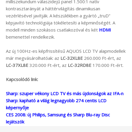
milliszekundum válaszidejű panel 1.500:1 natív
kontrasztarányát a háttérvilágítás dinamikusan
vezérlésével javítják. A készülékben a gyártó „truD”
képjavító technológiája tökéletesíti a képminőségét. A
modell minden szokásos csatlakozóval és két
HDMI
bemenettel rendelkezik.
Az új 100Hz-es képfrissítésű AQUOS LCD TV alapmodellek
már megvásárolhatóak: az
LC-32XL8E
260.000 Ft-ért, az
LC-37XL8E
320.000 Ft-ért, az
LC-32RD8E
170.000 Ft-ért.
Kapcsolódó link:
Sharp: szuper vékony LCD TV és más újdonságok az IFA-n
Sharp: kapható a világ legnagyobb 274 centis LCD
képernyője
CES 2008: új Philips, Samsung és Sharp Blu-ray Disc
lejátszók