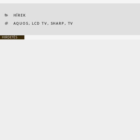
KATEGÓRIÁK
HÍREK
CÍMKÉK
AQUOS
,
LCD TV
,
SHARP
,
TV
HIRDETÉS