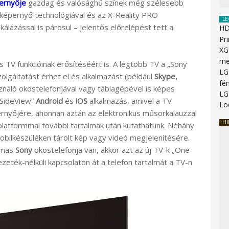
ernyője
gazdag és valósághű színek még szélesebb
 képernyő technológiával és az X-Reality PRO
LE
álázással is párosul – jelentős előrelépést tett a
HD
Pr
XG
me
s TV funkcióinak erősítéséért is. A legtöbb TV a „Sony
LG
gáltatást érhet el és alkalmazást (például
Skype,
fé
sználó okostelefonjával vagy táblagépével is képes
LG
 SideView”
Android
és
iOS
alkalmazás, amivel a TV
Lo
ernyőjére, ahonnan aztán az elektronikus műsorkalauzzal
HI
latformmal további tartalmak után kutathatunk. Néhány
mobilkészüléken tárolt kép vagy videó megjelenítésére.
almas
Sony
okostelefonja van, akkor azt az új TV-k „One-
zeték-nélküli kapcsolaton át a telefon tartalmát a TV-n