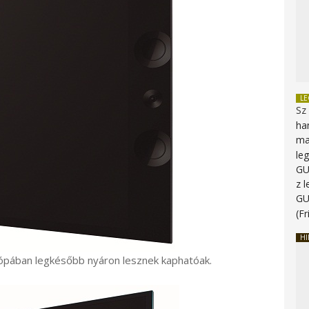
L
Sz
ha
ma
le
G
z 
G
(Fr
HI
rópában legkésőbb nyáron lesznek kaphatóak.