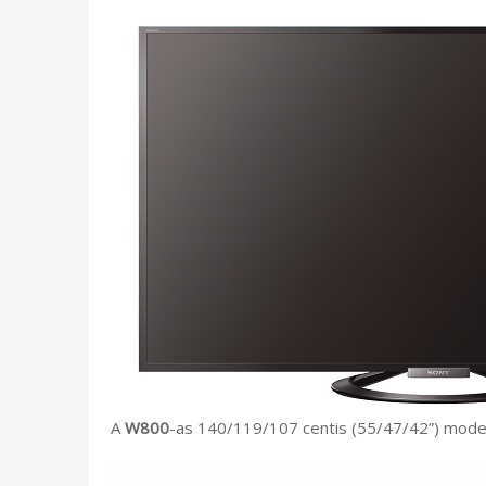
A
W800
-as 140/119/107 centis (55/47/42”) model