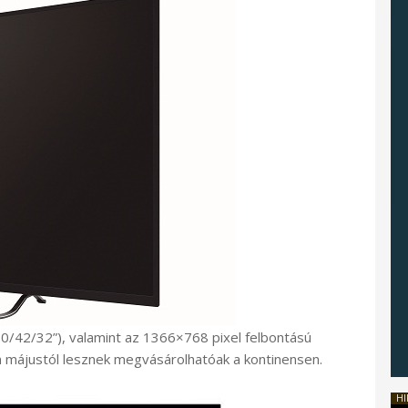
0/42/32”), valamint az 1366×768 pixel felbontású
n májustól lesznek megvásárolhatóak a kontinensen.
HI