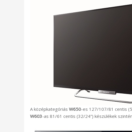
A középkategóriás
W650
-es 127/107/81 centis (5
W603
-as 81/61 centis (32/24”) készülékek szinté