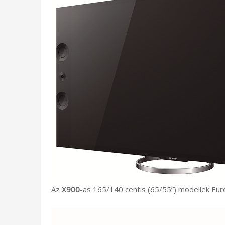
Az
X900
-as 165/140 centis (65/55”) modellek Eu