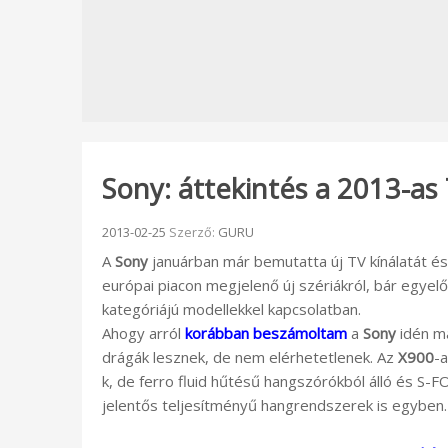
Sony: áttekintés a 2013-as 
Beküldve:
2013-02-25
Szerző:
GURU
A
Sony
januárban már bemutatta új TV kínálatát és
európai piacon megjelenő új szériákról, bár egye
kategóriájú modellekkel kapcsolatban.
Ahogy arról
korábban beszámoltam
a
Sony
idén m
drágák lesznek, de nem elérhetetlenek. Az
X900
-a
k, de ferro fluid hűtésű hangszórókból álló és S-
jelentős teljesítményű hangrendszerek is egyben.