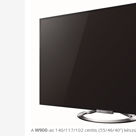
A
W900
-as 140/117/102 centis (55/46/40”) készü