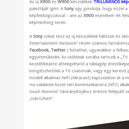
Az új
X900
és
W900
készülékek
TRILUMINOS kép
palettáját ígéri. A
Sony
úgy gondolja, hogy ezzel a
képfeldolgozással – ami az
X900
esetében 4K felsk
képminőség terén.
A
Sony
sokat tesz az új készülékek hálózati és oko
Entertainment Network” révén számos tartalomszol
Facebook, Twitter
) futtathat, ugyanakkor a felha
együttműködni. Az utóbbiak sorába tartozik a „TV
kezelőfelülete áttelepíthető a táblagép érintőkép
böngészhetőek a TV csatornák, vagy egy kereső p
modell alkalmas WiFi (Miracast) kapcsolaton át a 
Ha valakinek közel-téri kommunikációra (NFC) alk
touch Remote” távirányítójához érintve felépülő ve
„tükrözheti”.