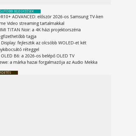
GUTÓBBI BEJEGYZÉSEK
R10+ ADVANCED: először 2026-os Samsung TV-ken
ime Video streaming tartalmakkal
IMI TITAN Noir: a 4K házi projektorszéria
gfizethetőbb tagja
 Display: fejlesztik az olcsóbb WOLED-et két
nykibocsátó réteggel
 OLED B6: a 2026-os belépő OLED TV
ewe: a márka hazai forgalmazója az Audio Mekka
RDETÉS