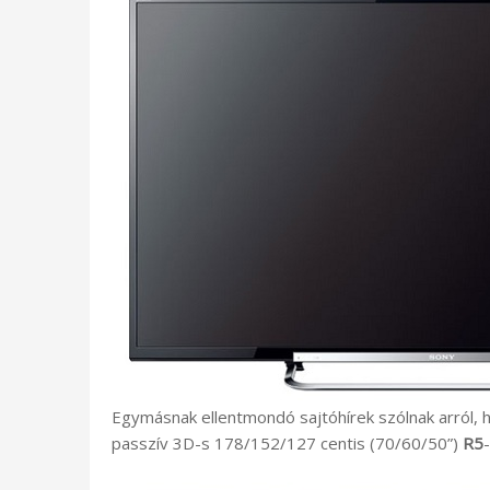
Egymásnak ellentmondó sajtóhírek szólnak arról, 
passzív 3D-s 178/152/127 centis (70/60/50”)
R5