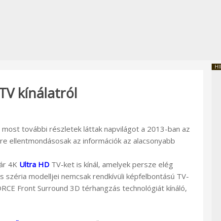
HI
TV kínálatról
 most további részletek láttak napvilágot a 2013-ban az
lőre ellentmondásosak az információk az alacsonyabb
ár 4K
Ultra HD
TV-ket is kínál, amelyek persze elég
s széria modelljei nemcsak rendkívüli képfelbontású TV-
FORCE Front Surround 3D térhangzás technológiát kínáló,