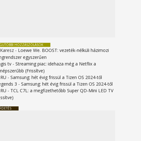
EGUTÓBBI HOZZÁSZÓLÁSOK
 Karesz
-
Loewe We. BOOST: vezeték-nélküli házimozi
ngrendszer egyszerűen
gis tv
-
Streaming piac: idehaza még a Netflix a
gnépszerűbb (Frissítve)
URU
-
Samsung: hét évig frissül a Tizen OS 2024-től
legends 3
-
Samsung: hét évig frissül a Tizen OS 2024-től
URU
-
TCL C7L: a megfizethetőbb Super QD-Mini LED TV
issítve)
RDETÉS