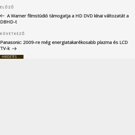
Bejegyzés
Korábbi
ELŐZŐ
navigáció
bejegyzés
A Warner filmstúdió támogatja a HD DVD kínai változatát a
DBHD-t
Következő
KÖVETKEZŐ
bejegyzés
Panasonic: 2009-re még energiatakarékosabb plazma és LCD
TV-k
HIRDETÉS