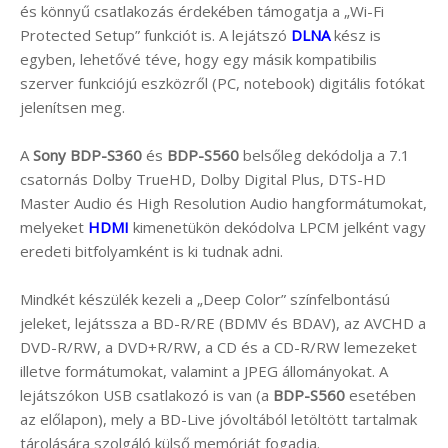
és könnyű csatlakozás érdekében támogatja a „Wi-Fi
Protected Setup” funkciót is. A lejátszó
DLNA
kész is
egyben, lehetővé téve, hogy egy másik kompatibilis
szerver funkciójú eszközről (PC, notebook) digitális fotókat
jelenítsen meg.
A
Sony BDP-S360
és
BDP-S560
belsőleg dekódolja a 7.1
csatornás Dolby TrueHD, Dolby Digital Plus, DTS-HD
Master Audio és High Resolution Audio hangformátumokat,
melyeket
HDMI
kimenetükön dekódolva LPCM jelként vagy
eredeti bitfolyamként is ki tudnak adni.
Mindkét készülék kezeli a „Deep Color” színfelbontású
jeleket, lejátssza a BD-R/RE (BDMV és BDAV), az AVCHD a
DVD-R/RW, a DVD+R/RW, a CD és a CD-R/RW lemezeket
illetve formátumokat, valamint a JPEG állományokat. A
lejátszókon USB csatlakozó is van (a
BDP-S560
esetében
az előlapon), mely a BD-Live jóvoltából letöltött tartalmak
tárolására szolgáló külső memóriát fogadja.