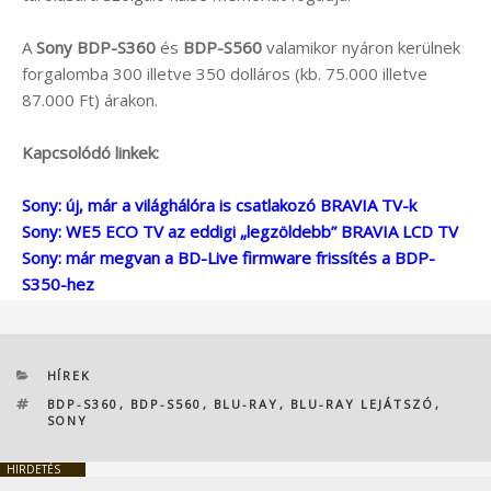
A
Sony BDP-S360
és
BDP-S560
valamikor nyáron kerülnek
forgalomba 300 illetve 350 dolláros (kb. 75.000 illetve
87.000 Ft) árakon.
Kapcsolódó linkek:
Sony: új, már a világhálóra is csatlakozó BRAVIA TV-k
Sony: WE5 ECO TV az eddigi „legzöldebb” BRAVIA LCD TV
Sony: már megvan a BD-Live firmware frissítés a BDP-
S350-hez
KATEGÓRIÁK
HÍREK
CÍMKÉK
BDP-S360
,
BDP-S560
,
BLU-RAY
,
BLU-RAY LEJÁTSZÓ
,
SONY
HIRDETÉS