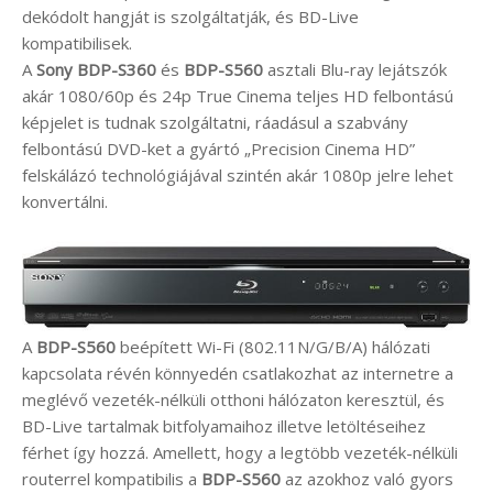
dekódolt hangját is szolgáltatják, és BD-Live
kompatibilisek.
A
Sony BDP-S360
és
BDP-S560
asztali Blu-ray lejátszók
akár 1080/60p és 24p True Cinema teljes HD felbontású
képjelet is tudnak szolgáltatni, ráadásul a szabvány
felbontású DVD-ket a gyártó „Precision Cinema HD”
felskálázó technológiájával szintén akár 1080p jelre lehet
konvertálni.
A
BDP-S560
beépített Wi-Fi (802.11N/G/B/A) hálózati
kapcsolata révén könnyedén csatlakozhat az internetre a
meglévő vezeték-nélküli otthoni hálózaton keresztül, és
BD-Live tartalmak bitfolyamaihoz illetve letöltéseihez
férhet így hozzá. Amellett, hogy a legtöbb vezeték-nélküli
routerrel kompatibilis a
BDP-S560
az azokhoz való gyors