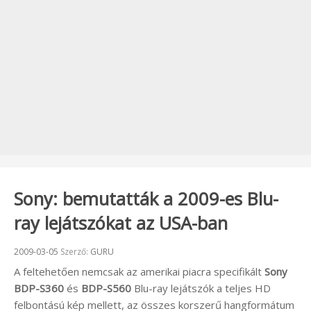
Sony: bemutatták a 2009-es Blu-
ray lejátszókat az USA-ban
Beküldve:
2009-03-05
Szerző:
GURU
A feltehetően nemcsak az amerikai piacra specifikált
Sony
BDP-S360
és
BDP-S560
Blu-ray lejátszók a teljes HD
felbontású kép mellett, az összes korszerű hangformátum