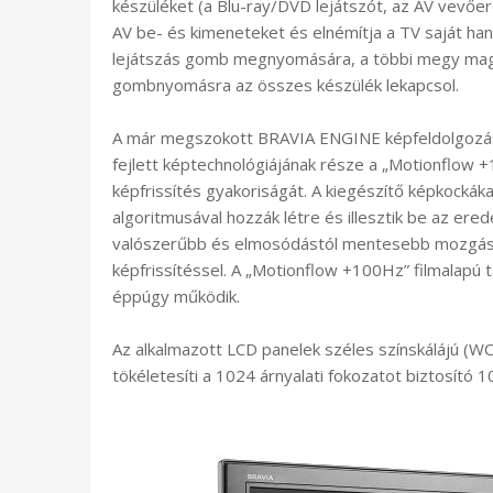
készüléket (a Blu-ray/DVD lejátszót, az AV vevőer
AV be- és kimeneteket és elnémítja a TV saját han
lejátszás gomb megnyomására, a többi megy magátó
gombnyomásra az összes készülék lekapcsol.
A már megszokott BRAVIA ENGINE képfeldolgozás 
fejlett képtechnológiájának része a „Motionflow 
képfrissítés gyakoriságát. A kiegészítő képkockák
algoritmusával hozzák létre és illesztik be az ere
valószerűbb és elmosódástól mentesebb mozgást
képfrissítéssel. A „Motionflow +100Hz” filmalapú 
éppúgy működik.
Az alkalmazott LCD panelek széles színskálájú (WC
tökéletesíti a 1024 árnyalati fokozatot biztosító 