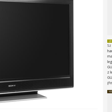
L
Sz
ha
ma
le
G
z 
G
(Fr
HI