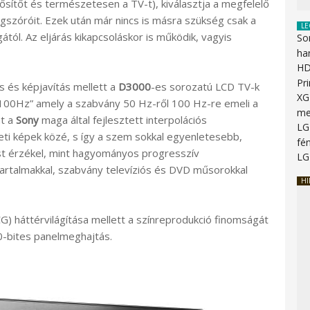
ősítőt és természetesen a TV-t), kiválasztja a megfelelő
gszóróit. Ezek után már nincs is másra szükség csak a
LE
l. Az eljárás kikapcsoláskor is működik, vagyis
So
ha
HD
Pr
és képjavítás mellett a
D3000
-es sorozatú LCD TV-k
XG
+100Hz” amely a szabvány 50 Hz-ről 100 Hz-re emeli a
me
at a
Sony
maga által fejlesztett interpolációs
LG
deti képek közé, s így a szem sokkal egyenletesebb,
fén
 érzékel, mint hagyományos progresszív
LG
tartalmakkal, szabvány televíziós és DVD műsorokkal
HI
G) háttérvilágítása mellett a színreprodukció finomságát
10-bites panelmeghajtás.