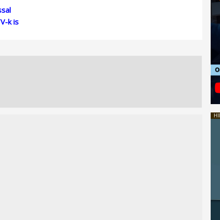
sal
V-k is
HI