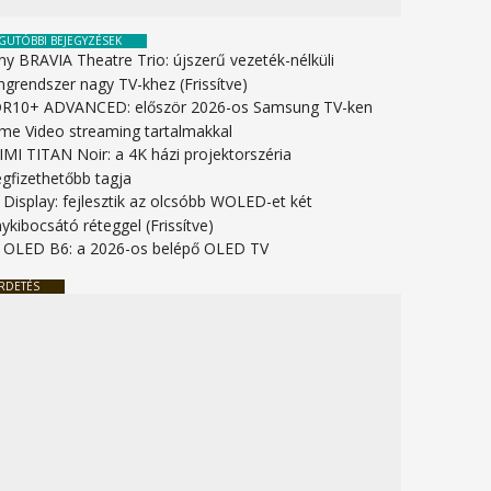
GUTÓBBI BEJEGYZÉSEK
ny BRAVIA Theatre Trio: újszerű vezeték-nélküli
ngrendszer nagy TV-khez (Frissítve)
R10+ ADVANCED: először 2026-os Samsung TV-ken
ime Video streaming tartalmakkal
IMI TITAN Noir: a 4K házi projektorszéria
gfizethetőbb tagja
 Display: fejlesztik az olcsóbb WOLED-et két
ykibocsátó réteggel (Frissítve)
 OLED B6: a 2026-os belépő OLED TV
RDETÉS