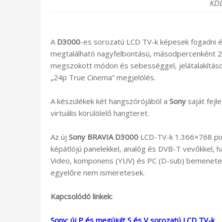
KD
A
D3000
-es sorozatú LCD TV-k képesek fogadni és
megtalálható nagyfelbontású, másodpercenként 24
megszokott módon és sebességgel, jelátalakítások 
„24p True Cinema” megjelölés.
A készülékek két hangszórójából a
Sony
saját fejl
virtuális körülölelő hangteret.
Az új
Sony BRAVIA D3000
LCD-TV-k 1.366×768 pixel
képátlójú panelekkel, analóg és DVB-T vevőkkel,
Video, komponens (YUV) és PC (D-sub) bemenetekk
egyelőre nem ismeretesek.
Kapcsolódó linkek:
Sony: új P és megújult S és V sorozatú LCD TV-k