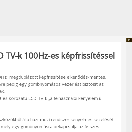
HI
 TV-k 100Hz-es képfrissítéssel
Hz” megduplázott képfrissítése elkenődés-mentes,
ere pedig egy gombnyomásos vezérlést biztosít az
ak.
0
-es sorozatú LCD TV-k „a felhasználói kényelem új
eszközökből álló házi-mozi rendszer kényelmes kezelését
el, mely egy gombnyomásra bekapcsolja az összes