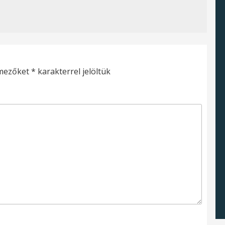
 mezőket
*
karakterrel jelöltük