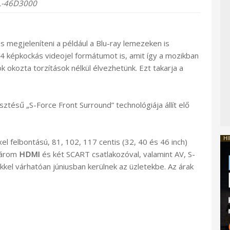
L-46D3000
 megjeleníteni a például a Blu-ray lemezeken is
 képkockás videojel formátumot is, amit így a mozikban
okozta torzítások nélkül élvezhetünk. Ezt takarja a
esztésű „S-Force Front Surround” technológiája állít elő
HI
 felbontású, 81, 102, 117 centis (32, 40 és 46 inch)
 három
HDMI
és két SCART csatlakozóval, valamint AV, S-
el várhatóan júniusban kerülnek az üzletekbe. Az árak