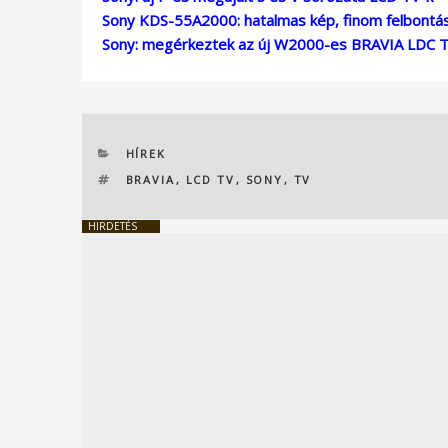
Sony KDS-55A2000: hatalmas kép, finom felbontás
Sony: megérkeztek az új W2000-es BRAVIA LDC T
KATEGÓRIÁK
HÍREK
CÍMKÉK
BRAVIA
,
LCD TV
,
SONY
,
TV
HIRDETÉS