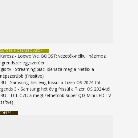
EGUTÓBBI HOZZÁSZÓLÁSOK
 Karesz
-
Loewe We. BOOST: vezeték-nélküli házimozi
ngrendszer egyszerűen
gis tv
-
Streaming piac: idehaza még a Netflix a
gnépszerűbb (Frissítve)
URU
-
Samsung: hét évig frissül a Tizen OS 2024-től
legends 3
-
Samsung: hét évig frissül a Tizen OS 2024-től
URU
-
TCL C7L: a megfizethetőbb Super QD-Mini LED TV
issítve)
RDETÉS