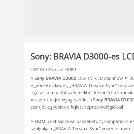
Sony: BRAVIA D3000-es LCD
Beküldve:
2007-03-30
Szerző:
GURU
A
Sony BRAVIA D3000
LCD TV-k „Motionflow +100
egyenletes képet, „BRAVIA Theatre Sync” rendsz
egész, kompatibilis elemekből felépülő házi-mozin
A kiadott sajtóanyag szerint a
Sony BRAVIA D300
szintjét egyesítik a fejlett képtechnológiákkal”.
A
HDMI
csatlakozóval összekötött, kompatibilis 
szolgálja a „BRAVIA Theatre Sync” vezérlésátvit