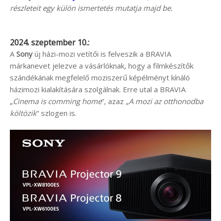
részleteit egy külön ismertetés mutatja majd be.
2024. szeptember 10.:
A
Sony
új házi-mozi vetítői is felveszik a BRAVIA
márkanevet jelezve a vásárlóknak, hogy a filmkészítők
szándékának megfelelő moziszerű képélményt kínáló
házimozi kialakítására szolgálnak. Erre utal a BRAVIA
„
Cinema is comming home
”, azaz „
A mozi az otthonodba
költözik
” szlogen is.