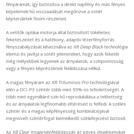
fényáramát, így biztosítva a direkt napfény és más fényes
képelemek hű visszaadását megőrizve a sötét
képterületek finom részleteit.
A vetítők optikai motorja által biztosított tökéletes
feketeszintet és a hatékony, adaptív lézerfényforrás
fényszabályzását kihasználva az
XR Deep Black
technológia
elemzi és javítja a sötét jeleneteket, hogy azok feketéi
még mélyebbek legyenek az árnyalatok, a színpontosság
vagy a fényes képrészletek feláldozása nélkül.
A magas fényáram az
XR Triluminos Pro
technológiával
eléri a DCI-P3 színtér több mint 95%-os lefedettségét. A
több mint egymilliárd szín hű reprodukálása a telítettség
és az árnyalatok legfinomabb eltéréseit is felfedi. A széles
színtér és a magas képfényesség kombinációjával
megnövelt színtérfogat kiemelkedő színkifejezést biztosít.
Az
XR Clear
Image
képfeldolgozás az egyes objektumokat