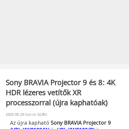
Sony BRAVIA Projector 9 és 8: 4K
HDR lézeres vetítők XR
processzorral (újra kaphatóak)
Beküldve:
2025-05-29
Szerző:
GURU
Az újra kapható
Sony BRAVIA Projector 9