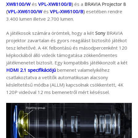
XW8100/W
és
VPL-XW8100/B
)
és a
BRAVIA Projector 8
(
VPL-XW6100/W
és
VPL-XW6100/B
)
esetében rendre
3.400 lumen illetve 2.700 lumen.
A játékosok számára örömteli, hogy a két
Sony
BRAVIA
projektor zavartalan és gyors reagálást biztosító játékot
tesz lehetővé. A 4K felbontású és másodpercenként 120
képkockából álló videók támogatása zökkenőmentes
játékmenetet biztosít. Egy kompatibilis játékkonzolt a két
HDMI 2.1 specifikációjú
bemenet valamelyikéhez
csatlakoztatva a vetítők automatikusan alacsony
késleltetésű módba (ALLM) kapcsolnak csökkentett, 4K
120P videóval 12 ms bemenetről mért késéssel.