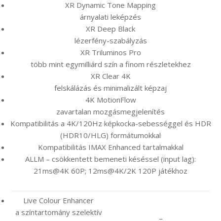
XR Dynamic Tone Mapping
árnyalati leképzés
XR Deep Black
lézerfény-szabályzás
XR Triluminos Pro
több mint egymilliárd szín a finom részletekhez
XR Clear 4K
felskálázás és minimalizált képzaj
4K MotionFlow
zavartalan mozgásmegjelenítés
Kompatibilitás a 4K/120Hz képkocka-sebességgel és HDR
(HDR10/HLG) formátumokkal
Kompatibilitás IMAX Enhanced tartalmakkal
ALLM – csökkentett bemeneti késéssel (input lag):
21ms@4K 60P; 12ms@4K/2K 120P játékhoz
Live Colour Enhancer
a színtartomány szelektív
–