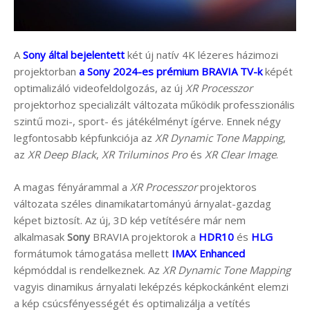
A
Sony által bejelentett
két új natív 4K lézeres házimozi
projektorban
a Sony 2024-es prémium BRAVIA TV-k
képét
optimalizáló videofeldolgozás, az új
XR Processzor
projektorhoz specializált változata működik professzionális
szintű mozi-, sport- és játékélményt ígérve. Ennek négy
legfontosabb képfunkciója az
XR Dynamic Tone Mapping
,
az
XR Deep Black
,
XR Triluminos Pro
és
XR Clear Image
.
A magas fényárammal a
XR Processzor
projektoros
változata széles dinamikatartományú árnyalat-gazdag
képet biztosít. Az új, 3D kép vetítésére már nem
alkalmasak
Sony
BRAVIA projektorok a
HDR10
és
HLG
formátumok támogatása mellett
IMAX Enhanced
képmóddal is rendelkeznek. Az
XR Dynamic Tone Mapping
vagyis dinamikus árnyalati leképzés képkockánként elemzi
a kép csúcsfényességét és optimalizálja a vetítés