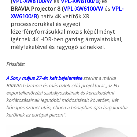
(
VPL-XW8100/W
és
VPL-XW8100/B
)
és
BRAVIA Projector 8 (
VPL-XW6100/W
és
VPL-
XW6100/B
)
natív 4K vetítők XR
processzorukkal és egyedi
lézerfényforrásukkal mozis képélményt
ígérnek 4K HDR-ben gazdag árnyalatokkal,
mélyfeketével és ragyogó színekkel.
Frissítés:
A Sony május 27-én kelt bejelentése
szerint a márka
BRAVIA házimozi és más üzleti célú projektorai „az EU
exportellenőrzési szabályozásának és kereskedelmi
korlátozásainak legutóbbi módosításait követően, két
hónapos szünet után, ebben a hónapban újra forgalomba
kerülnek az európai piacon”.