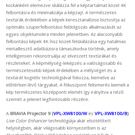
kockánként elemezve skálázza fel a képtartalmat közel 4K
felbontásra és minimalizálja a képzajt. A természetes
textúrák érdekében a képek keresztanalízise biztosítja az
optimális szuperfelbontású feldolgozás alkalmazását az
egyes objektumokra minden jelenetben. Az alacsonyabb
felbontású képek 4K-hoz közeli felskálázása egy hatalmas
mintaillesztő adatbázisra támaszkodva történik, amely
intelligensen rekonstruálja az elveszett textúrákat és
részleteket. A képmélység-leképzés a valóságosabb és
természetesebb képek érdekében a mélységet és a
textúrát kognitív technológiával fokozza, kiemelve az
előtérben lévő tárgyakat. A fókuszpont felismerés kiemeli a
kép természetes középponti elemét így irányítva a néző
szemét a jelenet legfontosabb részére.
A
BRAVIA Projector 9 (
VPL-XW8100/W
és
VPL-XW8100/B
)
Live Color Enhancer
technológiája akár elsötétített
helyiségben, akár világosabb környezetben is az
élvezhetőbb élénk HDR képhez szelektíven bővíti a