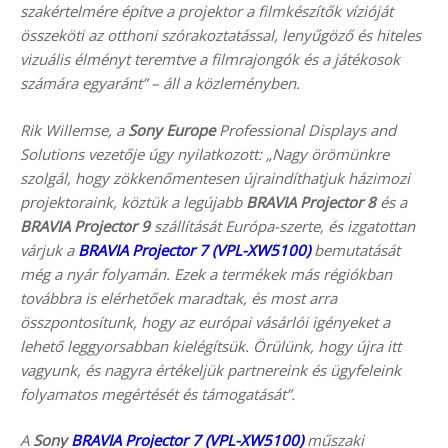
szakértelmére építve a projektor a filmkészítők vízióját
összeköti az otthoni szórakoztatással, lenyűgöző és hiteles
vizuális élményt teremtve a filmrajongók és a játékosok
számára egyaránt” – áll a közleményben.
Rik Willemse, a
Sony Europe
Professional Displays and
Solutions vezetője úgy nyilatkozott: „Nagy örömünkre
szolgál, hogy zökkenőmentesen újraindíthatjuk házimozi
projektoraink, köztük a legújabb
BRAVIA Projector 8
és a
BRAVIA Projector 9
szállítását Európa-szerte, és izgatottan
várjuk a
BRAVIA Projector 7 (VPL-XW5100)
bemutatását
még a nyár folyamán. Ezek a termékek más régiókban
továbbra is elérhetőek maradtak, és most arra
összpontosítunk, hogy az európai vásárlói igényeket a
lehető leggyorsabban kielégítsük. Örülünk, hogy újra itt
vagyunk, és nagyra értékeljük partnereink és ügyfeleink
folyamatos megértését és támogatását”.
A
Sony
BRAVIA Projector 7 (VPL-XW5100)
műszaki