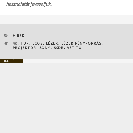
használatát javasoljuk.
KATEGÓRIÁK
HÍREK
CÍMKÉK
4K
,
HDR
,
LCOS
,
LÉZER
,
LÉZER FÉNYFORRÁS
,
PROJEKTOR
,
SONY
,
SXDR
,
VETÍTŐ
HIRDETÉS