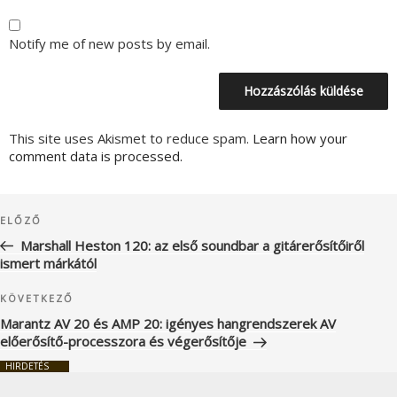
Notify me of new posts by email.
This site uses Akismet to reduce spam.
Learn how your
comment data is processed.
Bejegyzés
Korábbi
ELŐZŐ
navigáció
bejegyzés
Marshall Heston 120: az első soundbar a gitárerősítőiről
ismert márkától
Következő
KÖVETKEZŐ
bejegyzés
Marantz AV 20 és AMP 20: igényes hangrendszerek AV
előerősítő-processzora és végerősítője
HIRDETÉS