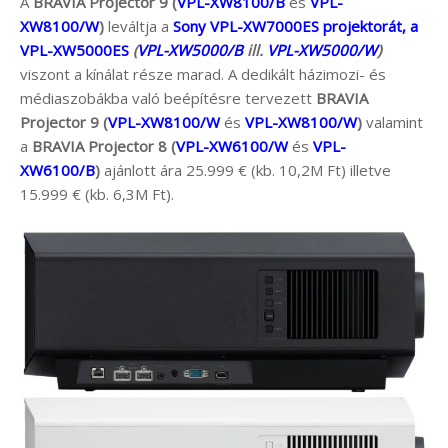
A
BRAVIA Projector 9 (
VPL-XW8100/B
és
VPL-
XW8100/W
)
leváltja a
Sony VPL-XW7000ES projektorát, a
VPL-XW5000ES
(
VPL-XW5000/B
ill.
VPL-XW5000/W
)
viszont a kínálat része marad. A dedikált házimozi- és
médiaszobákba való beépítésre tervezett
BRAVIA
Projector 9 (
VPL-XW8100/W
és
VPL-XW8100/W
)
valamint
a
BRAVIA Projector 8 (
VPL-XW6100/W
és
VPL-
XW6100/B
)
ajánlott ára 25.999 € (kb. 10,2M Ft) illetve
15.999 € (kb. 6,3M Ft).