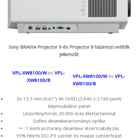
Sony BRAVIA Projector 9 és Projector 8 házimozi vetítők
jellemzői:
VPL-XW8100/W
és
VPL-
VPL-XW6100/W
és
VPL-
XW8100/B
XW6100/B
3x 15,5 mm (0.61”) 4K SXRD (3.840 x 2.160 pixel)
képmodulátor panel
Lézerfényforrás 20.000 órás élettartammal
Széles dinamikatartományú optika
∞ : 1 kontrasztarány dinamikus lézerszabályzás
95% feletti DCI-P3 színtér és magas színtérfogat