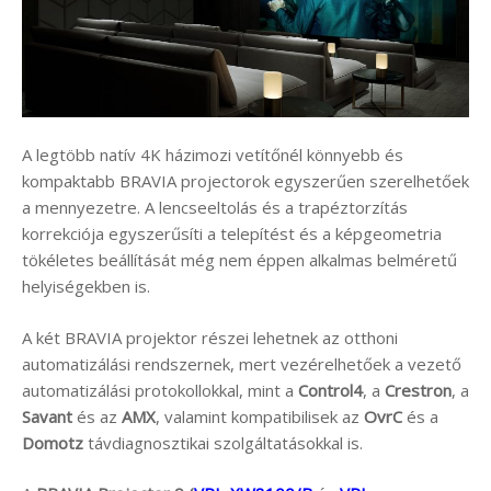
A legtöbb natív 4K házimozi vetítőnél könnyebb és
kompaktabb BRAVIA projectorok egyszerűen szerelhetőek
a mennyezetre. A lencseeltolás és a trapéztorzítás
korrekciója egyszerűsíti a telepítést és a képgeometria
tökéletes beállítását még nem éppen alkalmas belméretű
helyiségekben is.
A két BRAVIA projektor részei lehetnek az otthoni
automatizálási rendszernek, mert vezérelhetőek a vezető
automatizálási protokollokkal, mint a
Control4
, a
Crestron
, a
Savant
és az
AMX
, valamint kompatibilisek az
OvrC
és a
Domotz
távdiagnosztikai szolgáltatásokkal is.