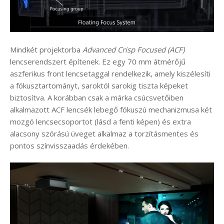
Mindkét projektorba
Advanced Crisp Focused (ACF)
lencserendszert építenek. Ez egy 70 mm átmérőjű
aszferikus front lencsetaggal rendelkezik, amely kiszélesíti
a fókusztartományt, saroktól sarokig tiszta képeket
biztosítva. A korábban csak a márka csúcsvetőiben
alkalmazott ACF lencsék lebegő fókuszú mechanizmusa két
mozgó lencsecsoportot (lásd a fenti képen) és extra
alacsony szórású üveget alkalmaz a torzításmentes és
pontos színvisszaadás érdekében.