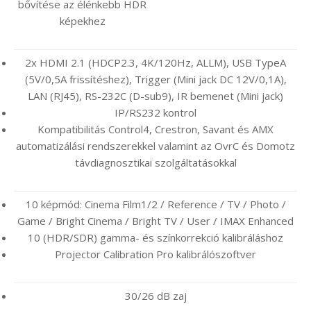
bővítése az élénkebb HDR
képekhez
2x HDMI 2.1 (HDCP2.3, 4K/120Hz, ALLM), USB TypeA
(5V/0,5A frissítéshez), Trigger (Mini jack DC 12V/0,1A),
LAN (RJ45), RS-232C (D-sub9), IR bemenet (Mini jack)
IP/RS232 kontrol
Kompatibilitás Control4, Crestron, Savant és AMX
automatizálási rendszerekkel valamint az OvrC és Domotz
távdiagnosztikai szolgáltatásokkal
10 képmód: Cinema Film1/2 / Reference / TV / Photo /
Game / Bright Cinema / Bright TV / User / IMAX Enhanced
10 (HDR/SDR) gamma- és színkorrekció kalibráláshoz
Projector Calibration Pro kalibrálószoftver
30/26 dB zaj