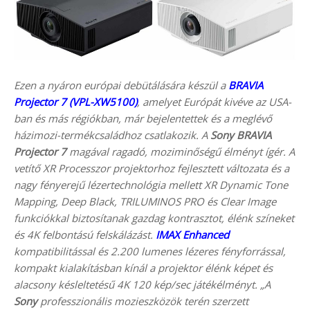
Ezen a nyáron európai debütálására készül a
BRAVIA
Projector 7 (VPL-XW5100)
, amelyet Európát kivéve az USA-
ban és más régiókban, már bejelentettek és a meglévő
házimozi-termékcsaládhoz csatlakozik. A
Sony BRAVIA
Projector 7
magával ragadó, moziminőségű élményt ígér. A
vetítő XR Processzor projektorhoz fejlesztett változata és a
nagy fényerejű lézertechnológia mellett XR Dynamic Tone
Mapping, Deep Black, TRILUMINOS PRO és Clear Image
funkciókkal biztosítanak gazdag kontrasztot, élénk színeket
és 4K felbontású felskálázást.
IMAX Enhanced
kompatibilitással és 2.200 lumenes lézeres fényforrással,
kompakt kialakításban kínál a projektor élénk képet és
alacsony késleltetésű 4K 120 kép/sec játékélményt. „A
Sony
professzionális mozieszközök terén szerzett