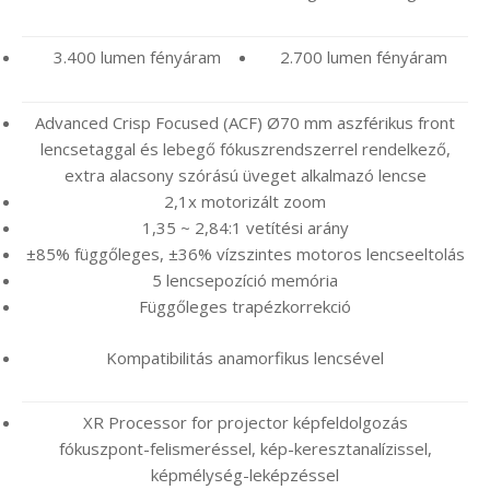
3.400 lumen fényáram
2.700 lumen fényáram
Advanced Crisp Focused (ACF) Ø70 mm aszférikus front
lencsetaggal és lebegő fókuszrendszerrel rendelkező,
extra alacsony szórású üveget alkalmazó lencse
2,1x motorizált zoom
1,35 ~ 2,84:1 vetítési arány
±85% függőleges, ±36% vízszintes motoros lencseeltolás
5 lencsepozíció memória
Függőleges trapézkorrekció
Kompatibilitás anamorfikus lencsével
XR Processor for projector képfeldolgozás
fókuszpont-felismeréssel, kép-keresztanalízissel,
képmélység-leképzéssel