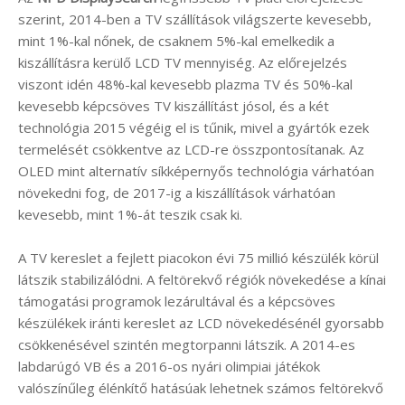
szerint, 2014-ben a TV szállítások világszerte kevesebb,
mint 1%-kal nőnek, de csaknem 5%-kal emelkedik a
kiszállításra kerülő LCD TV mennyiség. Az előrejelzés
viszont idén 48%-kal kevesebb plazma TV és 50%-kal
kevesebb képcsöves TV kiszállítást jósol, és a két
technológia 2015 végéig el is tűnik, mivel a gyártók ezek
termelését csökkentve az LCD-re összpontosítanak. Az
OLED mint alternatív síkképernyős technológia várhatóan
növekedni fog, de 2017-ig a kiszállítások várhatóan
kevesebb, mint 1%-át teszik csak ki.
A TV kereslet a fejlett piacokon évi 75 millió készülék körül
látszik stabilizálódni. A feltörekvő régiók növekedése a kínai
támogatási programok lezárultával és a képcsöves
készülékek iránti kereslet az LCD növekedésénél gyorsabb
csökkenésével szintén megtorpanni látszik. A 2014-es
labdarúgó VB és a 2016-os nyári olimpiai játékok
valószínűleg élénkítő hatásúak lehetnek számos feltörekvő