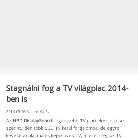
Stagnálni fog a TV világpiac 2014-
ben is
Beküldve:
2014-05-05
Szerző:
GURU
Az
NPD DisplaySearch
legfrissebb TV piaci előrejelzése
szerint, idén több LCD TV kerül forgalomba, de egyre
kevesebb plazma és képcsöves TV, a fejlett régiók TV