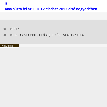
is
Kína húzta fel az LCD TV eladást 2013 első negyedében
KATEGÓRIÁK
HÍREK
CÍMKÉK
DISPLAYSEARCH
,
ELŐREJELZÉS
,
STATISZTIKA
HIRDETÉS