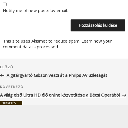
Notify me of new posts by email.
This site uses Akismet to reduce spam.
Learn how your
comment data is processed.
Bejegyzés
Korábbi
ELŐZŐ
navigáció
bejegyzés
A gitárgyártó Gibson veszi át a Philips AV üzletágát
Következő
KÖVETKEZŐ
bejegyzés
A világ első Ultra HD élő online közvetítése a Bécsi Operából
HIRDETÉS