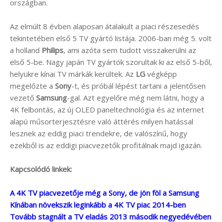
országban.
Az elmúlt 8 évben alaposan átalakult a piaci részesedés
tekintetében első 5 TV gyártó listája. 2006-ban még 5. volt
a holland
Philips
, ami azóta sem tudott visszakerülni az
első 5-be. Nagy japán TV gyártók szorultak ki az első 5-ből,
helyükre kínai TV márkák kerültek. Az
LG
végképp
megelőzte a
Sony
-t, és próbál lépést tartani a jelentősen
vezető
Samsung
-gal. Azt egyelőre még nem látni, hogy a
4K felbontás, az új OLED paneltechnológia és az internet
alapú műsorterjesztésre való áttérés milyen hatással
lesznek az eddig piaci trendekre, de valószínű, hogy
ezekből is az eddigi piacvezetők profitálnak majd igazán.
Kapcsolódó linkek:
A 4K TV piacvezetője még a Sony, de jön föl a Samsung
Kínában növekszik leginkább a 4K TV piac 2014-ben
Tovább stagnált a TV eladás 2013 második negyedévében