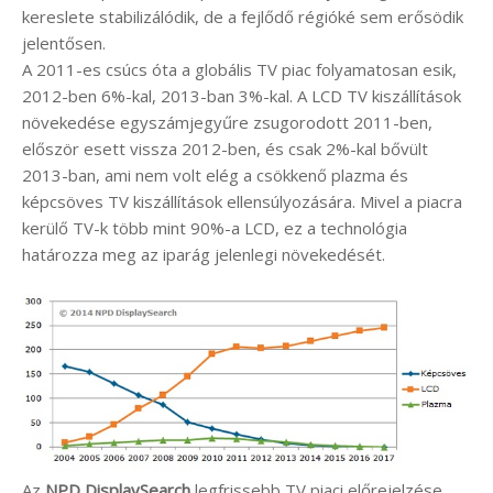
kereslete stabilizálódik, de a fejlődő régióké sem erősödik
jelentősen.
A 2011-es csúcs óta a globális TV piac folyamatosan esik,
2012-ben 6%-kal, 2013-ban 3%-kal. A LCD TV kiszállítások
növekedése egyszámjegyűre zsugorodott 2011-ben,
először esett vissza 2012-ben, és csak 2%-kal bővült
2013-ban, ami nem volt elég a csökkenő plazma és
képcsöves TV kiszállítások ellensúlyozására. Mivel a piacra
kerülő TV-k több mint 90%-a LCD, ez a technológia
határozza meg az iparág jelenlegi növekedését.
Az
NPD DisplaySearch
legfrissebb TV piaci előrejelzése