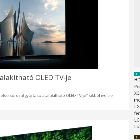
LE
 alakítható OLED TV-je
HD
Pr
XG
 első sorozatgyártású átalakítható OLED TV-je” síkból íveltre
me
LG
fén
LG
Lo
HI