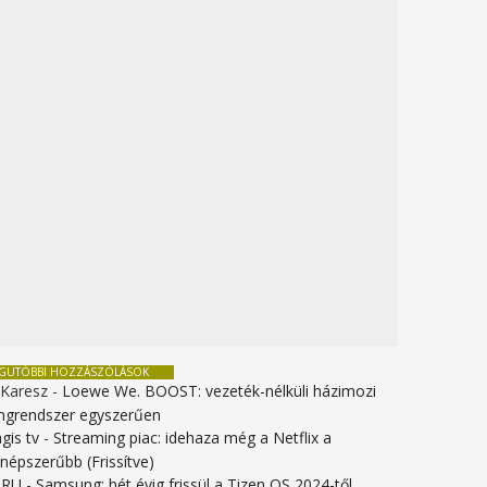
EGUTÓBBI HOZZÁSZÓLÁSOK
 Karesz
-
Loewe We. BOOST: vezeték-nélküli házimozi
ngrendszer egyszerűen
gis tv
-
Streaming piac: idehaza még a Netflix a
gnépszerűbb (Frissítve)
URU
-
Samsung: hét évig frissül a Tizen OS 2024-től