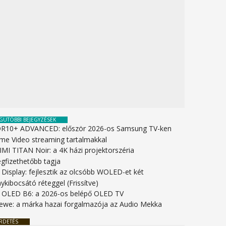
GUTÓBBI BEJEGYZÉSEK
R10+ ADVANCED: először 2026-os Samsung TV-ken
ime Video streaming tartalmakkal
IMI TITAN Noir: a 4K házi projektorszéria
gfizethetőbb tagja
 Display: fejlesztik az olcsóbb WOLED-et két
ykibocsátó réteggel (Frissítve)
 OLED B6: a 2026-os belépő OLED TV
ewe: a márka hazai forgalmazója az Audio Mekka
RDETÉS