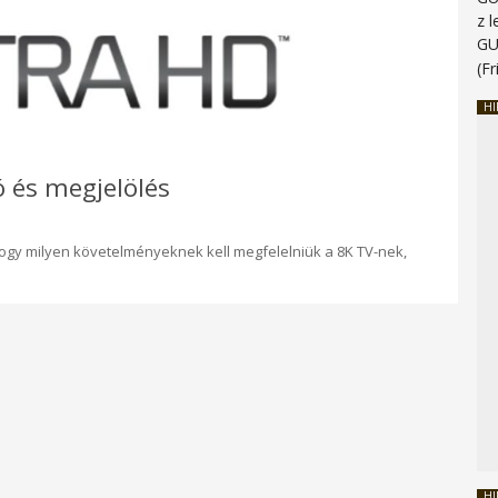
z 
G
(Fr
HI
ó és megjelölés
hogy milyen követelményeknek kell megfelelniük a 8K TV-nek,
HI