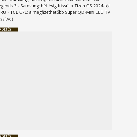
legends 3
-
Samsung: hét évig frissül a Tizen OS 2024-től
URU
-
TCL C7L: a megfizethetőbb Super QD-Mini LED TV
issítve)
RDETÉS
RDETÉS