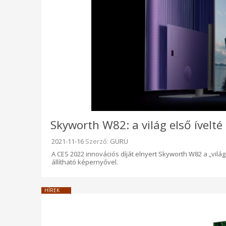
Skyworth W82: a világ első ívelté
Beküldve:
2021-11-16
Szerző:
GURU
A CES 2022 innovációs díját elnyert Skyworth W82 a „világ
állítható képernyővel.
HÍREK