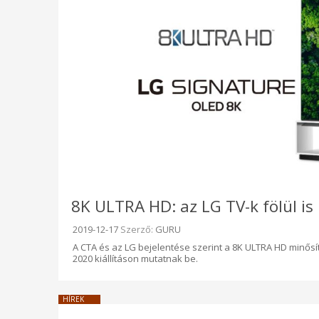
8K ULTRA HD: az LG TV-k fölül i
Beküldve:
2019-12-17
Szerző:
GURU
A CTA és az LG bejelentése szerint a 8K ULTRA HD minősít
2020 kiállításon mutatnak be.
HÍREK