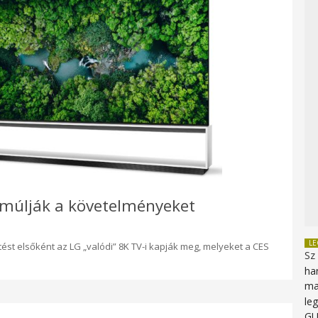
s múlják a követelményeket
L
ést elsőként az LG „valódi” 8K TV-i kapják meg, melyeket a CES
Sz
ha
ma
le
G