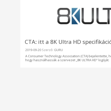
CTA: itt a 8K Ultra HD specifikáci
Beküldve:
2019-09-20
Szerző:
GURU
A Consumer Technology Association (CTA) bejelentette, 
hogy használhassák a szervezet „8K ULTRA HD” logóját.