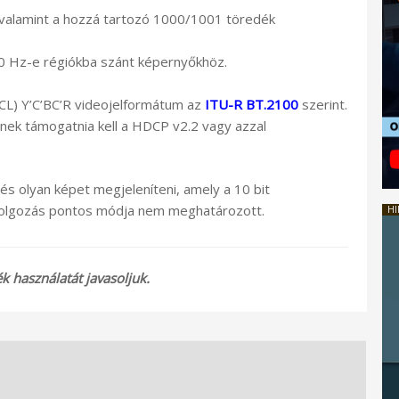
valamint a hozzá tartozó 1000/1001 töredék
 Hz-e régiókba szánt képernyőkhöz.
CL) Y’C’BC’R videojelformátum az
ITU-R BT.2100
szerint.
ek támogatnia kell a HDCP v2.2 vagy azzal
s olyan képet megjeleníteni, amely a 10 bit
ldolgozás pontos módja nem meghatározott.
HI
 használatát javasoljuk.