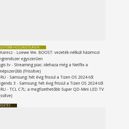
EGUTÓBBI HOZZÁSZÓLÁSOK
 Karesz
-
Loewe We. BOOST: vezeték-nélküli házimozi
ngrendszer egyszerűen
gis tv
-
Streaming piac: idehaza még a Netflix a
gnépszerűbb (Frissítve)
URU
-
Samsung: hét évig frissül a Tizen OS 2024-től
legends 3
-
Samsung: hét évig frissül a Tizen OS 2024-től
URU
-
TCL C7L: a megfizethetőbb Super QD-Mini LED TV
issítve)
RDETÉS