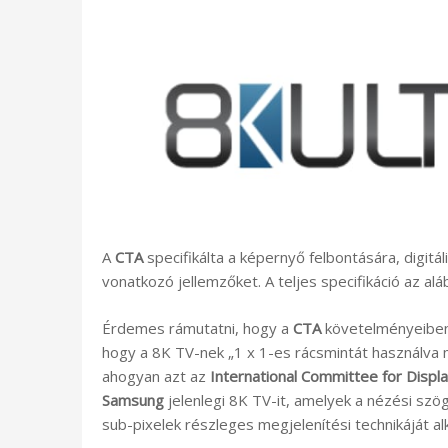
A
CTA
specifikálta a képernyő felbontására, digit
vonatkozó jellemzőket. A teljes specifikáció az alá
Érdemes rámutatni, hogy a
CTA
követelményeiben a
hogy a 8K TV-nek „1 x 1-es rácsmintát használva m
ahogyan azt az
International Committee for Displ
Samsung
jelenlegi 8K TV-it, amelyek a nézési szög
sub-pixelek részleges megjelenítési technikáját al