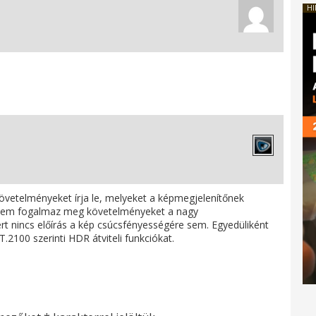
HI
övetelményeket írja le, melyeket a képmegjelenítőnek
és nem fogalmaz meg követelményeket a nagy
t nincs előírás a kép csúcsfényességére sem. Egyedüliként
.2100 szerinti HDR átviteli funkciókat.