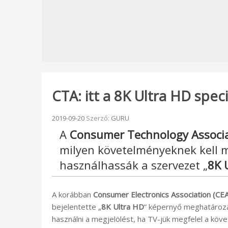
CTA: itt a 8K Ultra HD spec
Beküldve:
2019-09-20
Szerző:
GURU
A
Consumer Technology Associa
milyen követelményeknek kell m
használhassák a szervezet „
8K 
A korábban
Consumer Electronics Association (CEA
bejelentette „
8K Ultra HD
” képernyő meghatározá
használni a megjelölést, ha TV-jük megfelel a köv