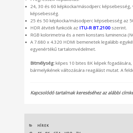
24, 30 és 60 képkocka/másodperc képsebesség, 
képsebesség.
25 és 50 képkocka/másodperc képsebesség az 50
HDR átviteli funkciók az
ITU-R BT.2100
szerint.
RGB kolorimetria és a nem konstans luminencia (N
A 7.680 x 4.320 HDMI bemenetek legalább egyikén
egyenértékű tartalomvédelmet.
Bitmélység:
képes 10 bites 8K képek fogadására, é
bármelyikének változására reagálást mutat. A fe
Kapcsolódó tartalmak kereséséhez az alábbi címkék
KATEGÓRIÁK
HÍREK
CÍMKÉK