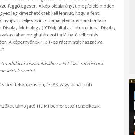
4.320 függőlegesen. A kép oldalarányát megfelelő módon,
k egyedileg címezhetőknek kell lenniük, hogy a fenti
al nyújtott teljes színtartományban demonstrálható
 Display Metrology (ICDM) által az International Display
szakaszában meghatározott a látható felbontás
en. A képernyőnek 1 x 1-es rácsmintát használva
.*
sztmoduláció kiszámításához a két fázis mérésének
n leírtak szerint.
HI
videó felskálázására, és 8K vagy annál jobb
lemzőket támogató HDMI bemenettel rendelkezik: