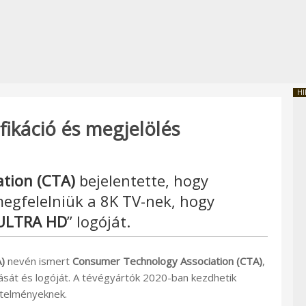
HI
ifikáció és megjelölés
tion (CTA)
bejelentette, hogy
egfelelniük a 8K TV-nek, hogy
ULTRA HD
” logóját.
)
nevén ismert
Consumer Technology Association (CTA)
,
sát és logóját. A tévégyártók 2020-ban kezdhetik
etelményeknek.