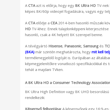
A
CTA
azt is előírja, hogy egy
8K Ultra HD
TV-nek 
képes 8K/60p videojel fogadására, vagyis egy te
A
CTA
elődje a
CEA
2014-ben hasonló műszaki köve
HD
TV-khez. Ennek tulajdonképpeni kiterjesztése
hasonló, csak a 4K helyett 8K szerepel benne.
A tévégyártó
Hisense
,
Panasonic
,
Samsung
és
TC
(8KA)
már szintén meghatározta, hogy
mit kell te
termékmegjelölő logóját is. Európában az általába
képmegjelenítőkre vonatkozó specifikációkkal és 
tehát a majdani TVken.
A 8K Ultra HD a Consumer Technology Association 
8K Ultra High Definition vagy 8K UHD besorolású 
rendelkezik:
Képernyő felbontása:
A képernyőnek egy 16:9-es né