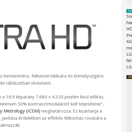
LE
So
ha
HD
Pr
XG
me
LG
fén
LG
ális bemenetére, felkonvertálására és bitmélységére
HI
bbi táblázatban olvasható.
 16:9 képarány 7.680 x 4.320 pixelén kívül előírás,
inimum 50% kontrasztmodulációt kell teljesítenie”,
ay Metrology (ICDM)
meghatározza. Ez kizárhatja a
 javítása érdekében az effektív felbontás rovására a
kalmazzák.