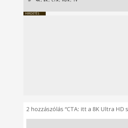
4K
,
8K
,
CTA
,
HDR
,
TV
HIRDETÉS
2 hozzászólás “CTA: itt a 8K Ultra HD 