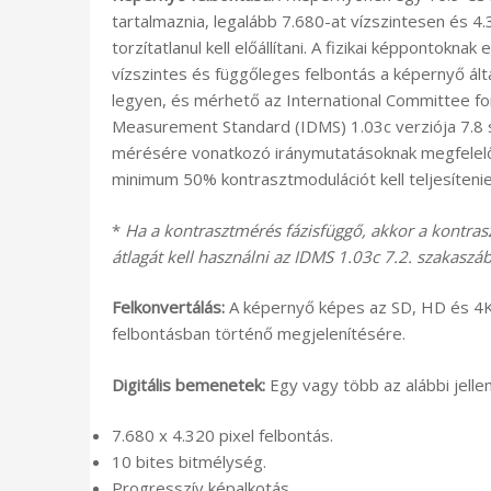
tartalmaznia, legalább 7.680-at vízszintesen és 
torzítatlanul kell előállítani. A fizikai képpontokna
vízszintes és függőleges felbontás a képernyő ált
legyen, és mérhető az International Committee for
Measurement Standard (IDMS) 1.03c verziója 7.8 
mérésére vonatkozó iránymutatásoknak megfelelő
minimum 50% kontrasztmodulációt kell teljesítenie
*
Ha a kontrasztmérés fázisfüggő, akkor a kontra
átlagát kell használni az IDMS 1.03c 7.2. szakaszába
Felkonvertálás:
A képernyő képes az SD, HD és 4K 
felbontásban történő megjelenítésére.
Digitális bemenetek:
Egy vagy több az alábbi jel
7.680 x 4.320 pixel felbontás.
10 bites bitmélység.
Progresszív képalkotás.