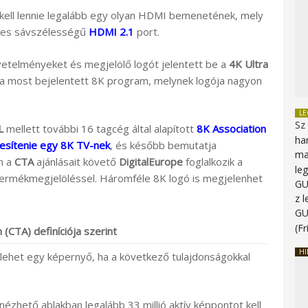
kell lennie legalább egy olyan HDMI bemenetének, mely
ljes sávszélességű
HDMI 2.1
port.
telményeket és megjelölő logót jelentett be a
4K Ultra
 a most bejelentett 8K program, melynek logója nagyon
L
Sz
L
mellett további 16 tagcég által alapított
8K Association
ha
ljesítenie egy 8K TV-nek
, és később bemutatja
ma
n a
CTA
ajánlásait követő
DigitalEurope
foglalkozik a
le
termékmegjelöléssel. Háromféle 8K logó is megjelenhet
G
z 
G
(Fr
(CTA) definíciója szerint
HI
lehet egy képernyő, ha a következő tulajdonságokkal
zhető ablakban legalább 33 millió aktív képpontot kell