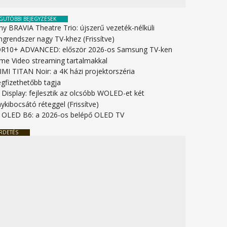
GUTÓBBI BEJEGYZÉSEK
ny BRAVIA Theatre Trio: újszerű vezeték-nélküli
ngrendszer nagy TV-khez (Frissítve)
R10+ ADVANCED: először 2026-os Samsung TV-ken
ime Video streaming tartalmakkal
IMI TITAN Noir: a 4K házi projektorszéria
gfizethetőbb tagja
 Display: fejlesztik az olcsóbb WOLED-et két
ykibocsátó réteggel (Frissítve)
 OLED B6: a 2026-os belépő OLED TV
RDETÉS