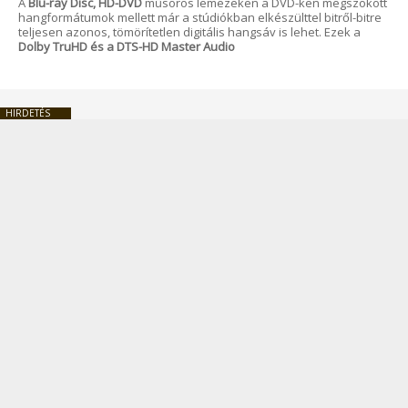
A
Blu-ray Disc, HD-DVD
műsoros lemezeken a DVD-ken megszokott
hangformátumok mellett már a stúdiókban elkészülttel bitről-bitre
teljesen azonos, tömörítetlen digitális hangsáv is lehet. Ezek a
Dolby TruHD és a DTS-HD Master Audio
HIRDETÉS