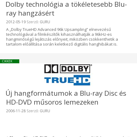
Dolby technológia a tökéletesebb Blu-
ray hangzásért
Beküldve:
2012-05-19
Szerző:
GURU
A „Dolby TrueHD Advanced 96k Upsampling” elnevezésű
technológiával a filmkészítők kihasználhatják a 96kHz-es
hangminőségű lejátszás előnyeit, miközben csökkenthetik a
tartalom előállítása során keletkező digitális hanghibákat is.
CIKKEK
Új hangformátumok a Blu-ray Disc és
HD-DVD műsoros lemezeken
Beküldve:
2006-11-28
Szerző:
GURU