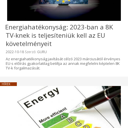
Energiahatékonyság: 2023-ban a 8K
TV-knek is teljesíteniük kell az EU
követelményeit
Beküldve:
2022-10-18
Szerző:
GURU
Az energiahatékonyság javítását célzó 2023 márciusától érvényes
EU-s előírás gyakorlatilag betiltja az annak megfelelni képtelen 8K
TV-k forgalmazását.
HÍREK