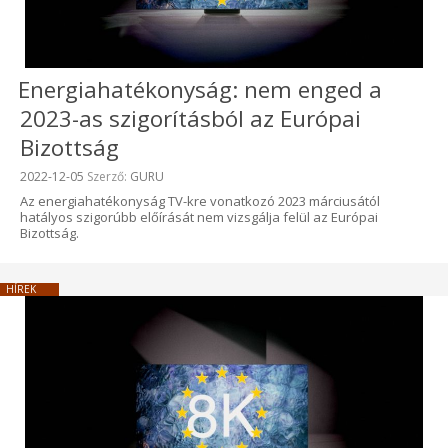
Energiahatékonyság: nem enged a
2023-as szigorításból az Európai
Bizottság
Beküldve:
2022-12-05
Szerző:
GURU
Az energiahatékonyság TV-kre vonatkozó 2023 márciusától
hatályos szigorúbb előírását nem vizsgálja felül az Európai
Bizottság.
HÍREK