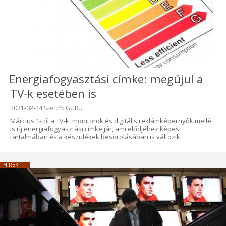
Energiafogyasztási címke: megújul a
TV-k esetében is
Beküldve:
2021-02-24
Szerző:
GURU
Március 1-től a TV-k, monitorok és digitális reklámképernyők mellé
is új energiafogyasztási címke jár, ami elődjéhez képest
tartalmában és a készülékek besorolásában is változik.
HÍREK