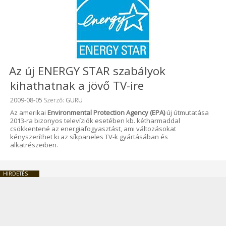
Az új ENERGY STAR szabályok
kihathatnak a jövő TV-ire
Beküldve:
2009-08-05
Szerző:
GURU
Az amerikai
Environmental Protection Agency (EPA)
új útmutatása
2013-ra bizonyos televíziók esetében kb. kétharmaddal
csökkentené az energiafogyasztást, ami változásokat
kényszeríthet ki az síkpaneles TV-k gyártásában és
alkatrészeiben.
HIRDETÉS