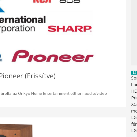
LE
ioneer (Frissítve)
So
ha
HD
ásárolta az Onkyo Home Entertainment otthoni audio/video
Pr
XG
me
LG
fén
LG