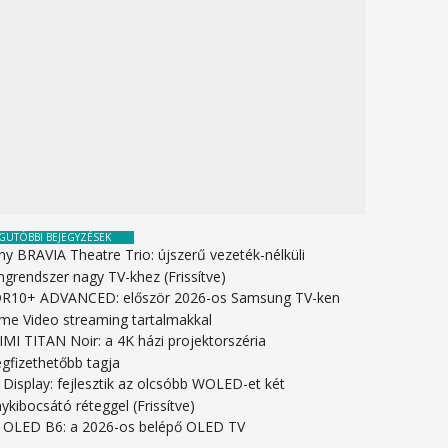
GUTÓBBI BEJEGYZÉSEK
ny BRAVIA Theatre Trio: újszerű vezeték-nélküli
ngrendszer nagy TV-khez (Frissítve)
R10+ ADVANCED: először 2026-os Samsung TV-ken
ime Video streaming tartalmakkal
IMI TITAN Noir: a 4K házi projektorszéria
gfizethetőbb tagja
 Display: fejlesztik az olcsóbb WOLED-et két
ykibocsátó réteggel (Frissítve)
 OLED B6: a 2026-os belépő OLED TV