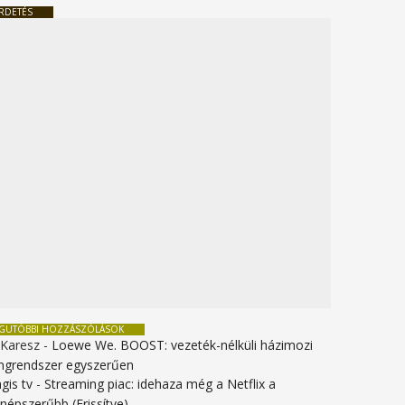
RDETÉS
EGUTÓBBI HOZZÁSZÓLÁSOK
 Karesz
-
Loewe We. BOOST: vezeték-nélküli házimozi
ngrendszer egyszerűen
gis tv
-
Streaming piac: idehaza még a Netflix a
gnépszerűbb (Frissítve)