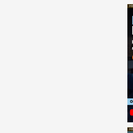
HI
HI