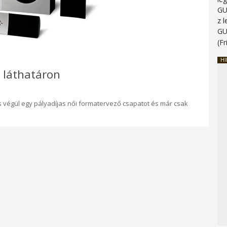
G
z 
G
(Fr
HI
 láthatáron
és végül egy pályadíjas női formatervező csapatot és már csak