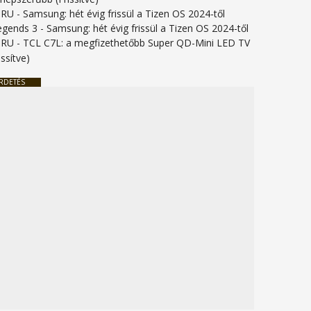
URU
-
Samsung: hét évig frissül a Tizen OS 2024-től
legends 3
-
Samsung: hét évig frissül a Tizen OS 2024-től
URU
-
TCL C7L: a megfizethetőbb Super QD-Mini LED TV
issítve)
RDETÉS