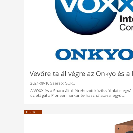
Vevőre talál végre az Onkyo és a P
Beküldve:
2021-09-10
Szerző:
GURU
A VOXX és a Sharp által létrehozott közösvállalat megv
üzletágát a Pioneer márkanév használatával együtt.
HÍREK