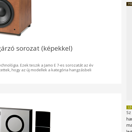
HI
gárzó sorozat (képekkel)
hnológia. Ezek teszik a Jamo E 7-es sorozatát az év
ttek, hogy az új modellek a kategória hangzásbeli
L
Sz
ha
ma
le