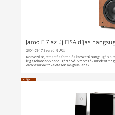
Jamo E 7 az új EISA díjas hangsu
Beküldve:
2004-08-17
Szerző:
GURU
Kedvező ár, tetszetős forma és korszerű hangsugárzó-tec
legizgalmasabb habsugárzóivá. A tervezők mindent megte
elvárásainak tökéletesen megfeleljenek.
HÍREK