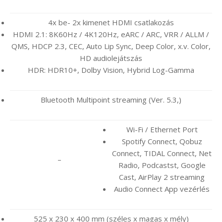
4x be- 2x kimenet HDMI csatlakozás
HDMI 2.1: 8K60Hz / 4K120Hz, eARC / ARC, VRR / ALLM /
QMS, HDCP 2.3, CEC, Auto Lip Sync, Deep Color, x.v. Color,
HD audiolejátszás
HDR: HDR10+, Dolby Vision, Hybrid Log-Gamma
Bluetooth Multipoint streaming (Ver. 5.3,)
Wi-Fi / Ethernet Port
Spotify Connect, Qobuz
Connect, TIDAL Connect, Net
–
Radio, Podcastst, Google
Cast, AirPlay 2 streaming
Audio Connect App vezérlés
525 x 230 x 400 mm (széles x magas x mély)