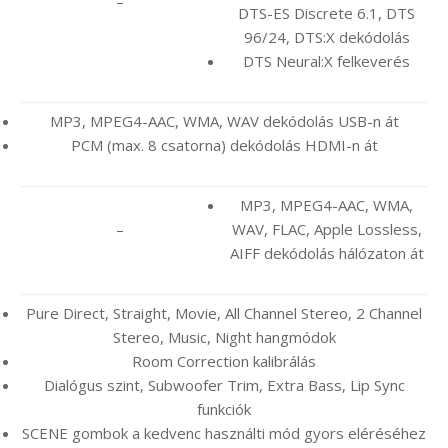
–
DTS-ES Discrete 6.1, DTS
96/24, DTS:X dekódolás
DTS Neural:X felkeverés
MP3, MPEG4-AAC, WMA, WAV dekódolás USB-n át
PCM (max. 8 csatorna) dekódolás HDMI-n át
MP3, MPEG4-AAC, WMA,
–
WAV, FLAC, Apple Lossless,
AIFF dekódolás hálózaton át
Pure Direct, Straight, Movie, All Channel Stereo, 2 Channel
Stereo, Music, Night hangmódok
Room Correction kalibrálás
Dialógus szint, Subwoofer Trim, Extra Bass, Lip Sync
funkciók
SCENE gombok a kedvenc használti mód gyors eléréséhez