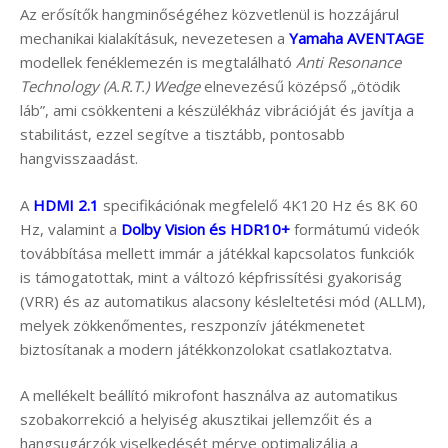
Az erősítők hangminőségéhez közvetlenül is hozzájárul
mechanikai kialakításuk, nevezetesen a
Yamaha AVENTAGE
modellek fenéklemezén is megtalálható
Anti Resonance
Technology (A.R.T.) Wedge
elnevezésű középső „ötödik
láb”, ami csökkenteni a készülékház vibrációját és javítja a
stabilitást, ezzel segítve a tisztább, pontosabb
hangvisszaadást.
A
HDMI 2.1
specifikációnak megfelelő 4K120 Hz és 8K 60
Hz, valamint a
Dolby Vision és HDR10+
formátumú videók
továbbítása mellett immár a játékkal kapcsolatos funkciók
is támogatottak, mint a változó képfrissítési gyakoriság
(VRR) és az automatikus alacsony késleltetési mód (ALLM),
melyek zökkenőmentes, reszponzív játékmenetet
biztosítanak a modern játékkonzolokat csatlakoztatva.
A mellékelt beállító mikrofont használva az automatikus
szobakorrekció a helyiség akusztikai jellemzőit és a
hangsugárzók viselkedését mérve optimalizálja a