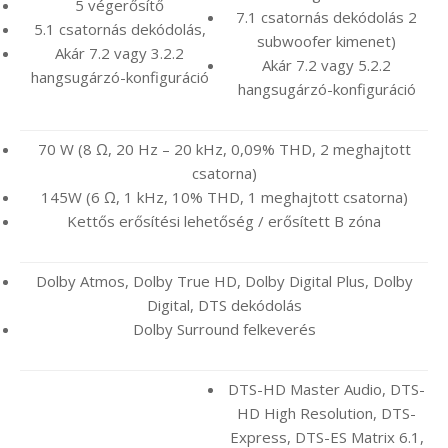
5 végerősítő
7.1 csatornás dekódolás 2
5.1 csatornás dekódolás,
subwoofer kimenet)
Akár 7.2 vagy 3.2.2
Akár 7.2 vagy 5.2.2
hangsugárzó-konfiguráció
hangsugárzó-konfiguráció
70 W (8 Ω, 20 Hz – 20 kHz, 0,09% THD, 2 meghajtott
csatorna)
145W (6 Ω, 1 kHz, 10% THD, 1 meghajtott csatorna)
Kettős erősítési lehetőség / erősített B zóna
Dolby Atmos, Dolby True HD, Dolby Digital Plus, Dolby
Digital, DTS dekódolás
Dolby Surround felkeverés
DTS-HD Master Audio, DTS-
HD High Resolution, DTS-
Express, DTS-ES Matrix 6.1,