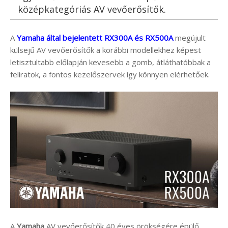
középkategóriás AV vevőerősítők.
A
Yamaha által bejelentett RX300A és RX500A
megújult
külsejű AV vevőerősítők a korábbi modellekhez képest
letisztultabb előlapján kevesebb a gomb, átláthatóbbak a
feliratok, a fontos kezelőszervek így könnyen elérhetőek.
A
Yamaha
AV vevőerősítők 40 éves örökségére épülő