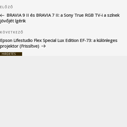
Bejegyzés
Korábbi
ELŐZŐ
navigáció
bejegyzés
BRAVIA 9 II és BRAVIA 7 II: a Sony True RGB TV-i a színek
jövőjét ígérik
Következő
KÖVETKEZŐ
bejegyzés
Epson Lifestudio Flex Special Lux Edition EF-73: a különleges
projektor (Frissítve)
HIRDETÉS