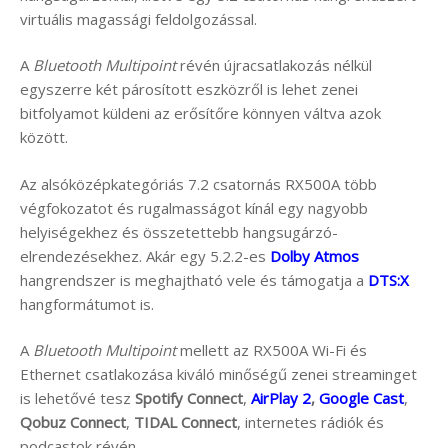
virtuális magassági feldolgozással.
A
Bluetooth Multipoint
révén újracsatlakozás nélkül
egyszerre két párosított eszközről is lehet zenei
bitfolyamot küldeni az erősítőre könnyen váltva azok
között.
Az alsóközépkategóriás 7.2 csatornás RX500A több
végfokozatot és rugalmasságot kínál egy nagyobb
helyiségekhez és összetettebb hangsugárzó-
elrendezésekhez. Akár egy 5.2.2-es
Dolby Atmos
hangrendszer is meghajtható vele és támogatja a
DTS:X
hangformátumot is.
A
Bluetooth Multipoint
mellett az RX500A Wi-Fi és
Ethernet csatlakozása kiváló minőségű zenei streaminget
is lehetővé tesz
Spotify Connect
,
AirPlay 2
,
Google Cast
,
Qobuz Connect
,
TIDAL Connect
, internetes rádiók és
podcastok révén.