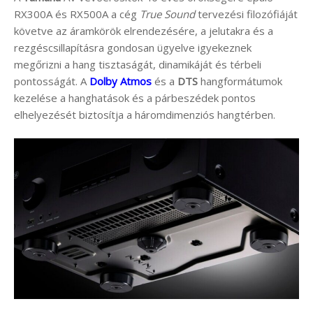
RX300A és RX500A a cég
True Sound
tervezési filozófiáját
követve az áramkörök elrendezésére, a jelutakra és a
rezgéscsillapításra gondosan ügyelve igyekeznek
megőrizni a hang tisztaságát, dinamikáját és térbeli
pontosságát. A
Dolby Atmos
és a
DTS
hangformátumok
kezelése a hanghatások és a párbeszédek pontos
elhelyezését biztosítja a háromdimenziós hangtérben.