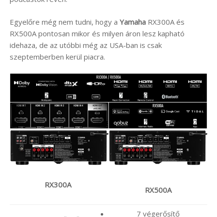
Egyelőre még nem tudni, hogy a
Yamaha
RX300A és
RX500A pontosan mikor és milyen áron lesz kapható
idehaza, de az utóbbi még az USA-ban is csak
szeptemberben kerül piacra.
RX300A
RX500A
7 végerősítő