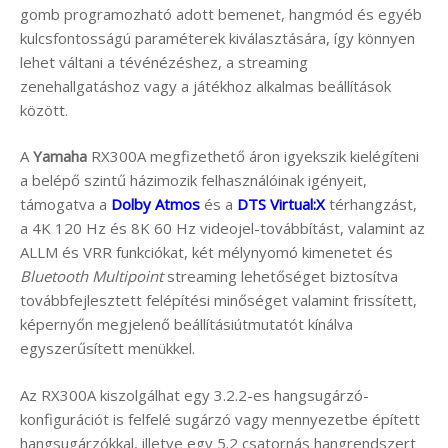
gomb programozható adott bemenet, hangmód és egyéb
kulcsfontosságú paraméterek kiválasztására, így könnyen
lehet váltani a tévénézéshez, a streaming
zenehallgatáshoz vagy a játékhoz alkalmas beállítások
között.
A
Yamaha
RX300A megfizethető áron igyekszik kielégíteni
a belépő szintű házimozik felhasználóinak igényeit,
támogatva a
Dolby Atmos
és a
DTS Virtual:X
térhangzást,
a 4K 120 Hz és 8K 60 Hz videojel-továbbítást, valamint az
ALLM és VRR funkciókat, két mélynyomó kimenetet és
Bluetooth Multipoint
streaming lehetőséget biztosítva
továbbfejlesztett felépítési minőséget valamint frissített,
képernyőn megjelenő beállításiútmutatót kínálva
egyszerűsített menükkel.
Az RX300A kiszolgálhat egy 3.2.2-es hangsugárzó-
konfigurációt is felfelé sugárzó vagy mennyezetbe épített
hangsugárzókkal, illetve egy 5.2 csatornás hangrendszert