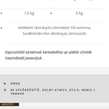
7,6 kg
8 kg
Mellékelt távirányító elemekkel FM antenna,
beállítómikrofon állvánnyal, útmutatók
Kapcsolódó tartalmak kereséséhez az alábbi címkék
használatát javasoljuk.
KATEGÓRIÁK
HÍREK
CÍMKÉK
AV VEVŐERŐSÍTŐ
,
DOLBY ATMOS
,
DTS:X
,
HDMI2.1
,
YAMAHA
HIRDETÉS