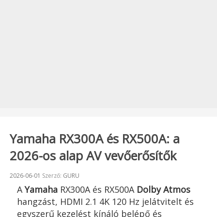
Yamaha RX300A és RX500A: a
2026-os alap AV vevőerősítők
Beküldve:
2026-06-01
Szerző:
GURU
A
Yamaha
RX300A és RX500A
Dolby Atmos
hangzást, HDMI 2.1 4K 120 Hz jelátvitelt és
egyszerű kezelést kínáló belépő és