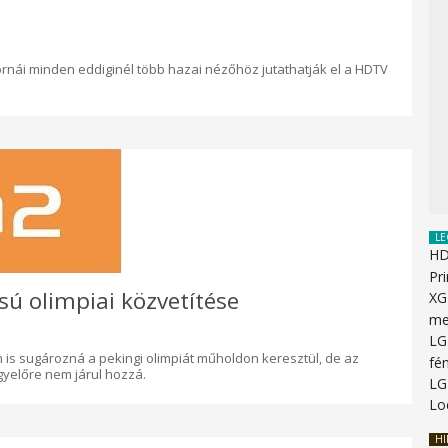
rnái minden eddiginél több hazai nézőhöz jutathatják el a HDTV
LE
HD
Pr
ú olimpiai közvetítése
XG
me
LG
 is sugározná a pekingi olimpiát műholdon keresztül, de az
fén
yelőre nem járul hozzá.
LG
Lo
HI