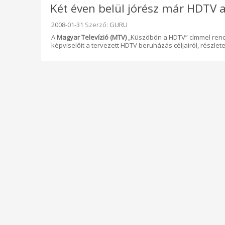
Két éven belül jórész már HDTV 
Beküldve:
2008-01-31
Szerző:
GURU
A
Magyar Televízió (MTV)
„Küszöbön a HDTV” címmel rende
képviselőit a tervezett HDTV beruházás céljairól, részletei