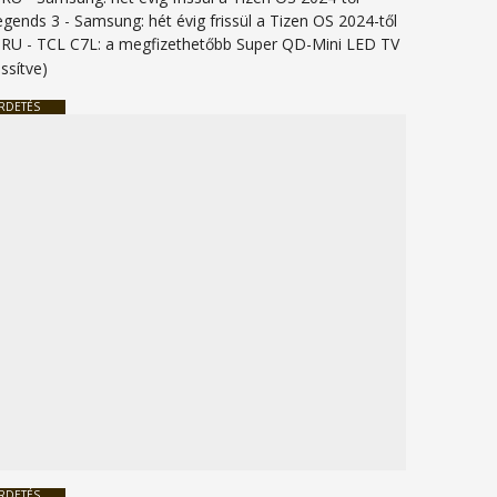
legends 3
-
Samsung: hét évig frissül a Tizen OS 2024-től
URU
-
TCL C7L: a megfizethetőbb Super QD-Mini LED TV
issítve)
RDETÉS
RDETÉS