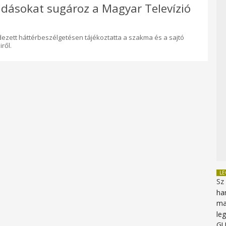
adásokat sugároz a Magyar Televízió
zett háttérbeszélgetésen tájékoztatta a szakma és a sajtó
ről.
L
Sz
ha
ma
le
G