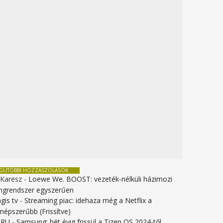
EGUTÓBBI HOZZÁSZÓLÁSOK
 Karesz
-
Loewe We. BOOST: vezeték-nélküli házimozi
ngrendszer egyszerűen
gis tv
-
Streaming piac: idehaza még a Netflix a
gnépszerűbb (Frissítve)
URU
-
Samsung: hét évig frissül a Tizen OS 2024-től