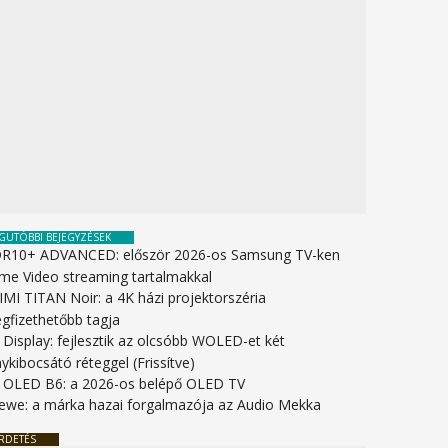
GUTÓBBI BEJEGYZÉSEK
R10+ ADVANCED: először 2026-os Samsung TV-ken
ime Video streaming tartalmakkal
IMI TITAN Noir: a 4K házi projektorszéria
gfizethetőbb tagja
 Display: fejlesztik az olcsóbb WOLED-et két
ykibocsátó réteggel (Frissítve)
 OLED B6: a 2026-os belépő OLED TV
ewe: a márka hazai forgalmazója az Audio Mekka
RDETÉS