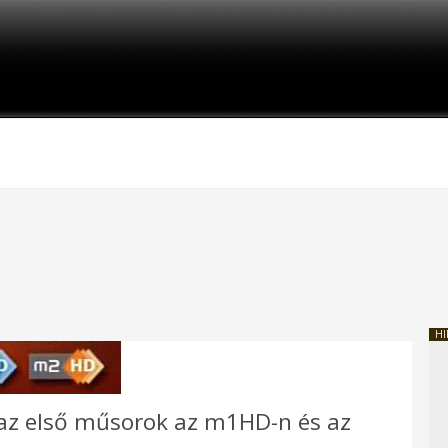
HI
k az első műsorok az m1HD-n és az