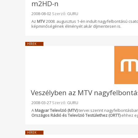
m2HD-n
Beküldve:
2008-08-02
Szerző:
GURU
Az
MTV
2008. augusztus 1-én indult nagyfelbontású csato
képminőségének élményét akár díjmentesen is.
HÍREK
Veszélyben az MTV nagyfelbontás
Beküldve:
2008-03-27
Szerző:
GURU
A
Magyar Televízió (MTV)
tervei szerint nagyfelbontásban
Országos Rádió és Televízió Testülethez (ORTT)
ehhez eg
HÍREK