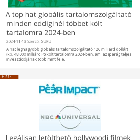
A top hat globális tartalomszolgáltató
minden eddiginél többet költ
tartalomra 2024-ben
Beküldve:
2024-11-13
Szerző:
GURU
A hat legnagyobb globális tartalomszolgáltató 126 milliárd dollárt
(kb. 48.000 milliárd Ft) költ tartalomra 2024-ben, ami az iparág teljes
invesztíciójának több mint fele.
HÍREK
Legálisan letölthető hollywoodi filmek