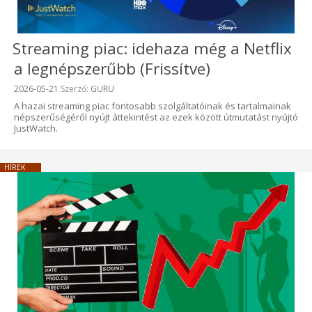
Streaming piac: idehaza még a Netflix
a legnépszerűbb (Frissítve)
Beküldve:
2026-05-21
Szerző:
GURU
A hazai streaming piac fontosabb szolgáltatóinak és tartalmainak
népszerűségéről nyújt áttekintést az ezek között útmutatást nyújtó
JustWatch.
HÍREK