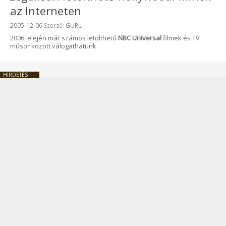
az Interneten
Beküldve:
2005-12-06
Szerző:
GURU
2006. elején már számos letölthető
NBC Universal
filmek és TV
műsor között válogathatunk.
HIRDETÉS