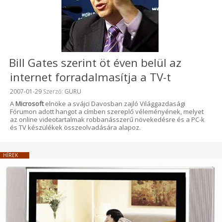
Bill Gates szerint öt éven belül az
internet forradalmasítja a TV-t
Beküldve:
2007-01-29
Szerző:
GURU
A
Microsoft
elnöke a svájci Davosban zajló Világgazdasági
Fórumon adott hangot a címben szereplő véleményének, melyet
az online videotartalmak robbanásszerű növekedésre és a PC-k
és TV készülékek összeolvadására alapoz.
HÍREK