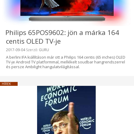
Philips 65POS9602: jön a márka 164
centis OLED TV-je
Beküldve:
2017-09-04
Szerző:
GURU
A berlini IFA kiállításon már ott a Philips 164 centis (65 inches) OLED
TV-je Android TV platformmal, mellékelt soudbar hangrendszerrel
és persze Ambilight hangulatvilágítással.
HÍREK