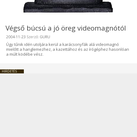
Végső búcsú a jó öreg videomagnótól
Beküldve:
2004-11-23
Szerző:
GURU
Úgy tűnik idén utoljára kerül a karácsonyfák alá videomagnó
mielőtt a hanglemezhez, a kazettához és az írógéphez hasonlóan
a múlt ködébe vész.
HIRDETÉS