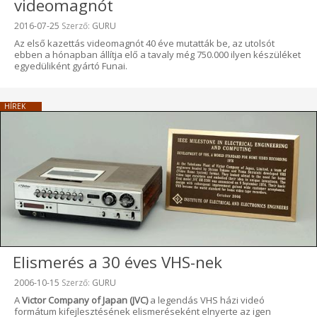
videomagnót
Beküldve:
2016-07-25
Szerző:
GURU
Az első kazettás videomagnót 40 éve mutatták be, az utolsót
ebben a hónapban állítja elő a tavaly még 750.000 ilyen készüléket
egyedüliként gyártó Funai.
HÍREK
Elismerés a 30 éves VHS-nek
Beküldve:
2006-10-15
Szerző:
GURU
A
Victor Company of Japan (JVC)
a legendás VHS házi videó
formátum kifejlesztésének elismeréseként elnyerte az igen