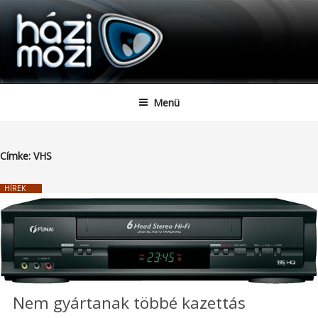
HAZIMOZI
Tartalomhoz
Menü
Címke:
VHS
HÍREK
Nem gyártanak többé kazettás