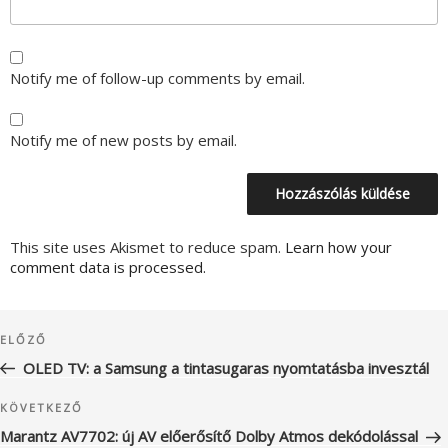
Notify me of follow-up comments by email.
Notify me of new posts by email.
This site uses Akismet to reduce spam.
Learn how your
comment data is processed.
Bejegyzés
Korábbi
ELŐZŐ
navigáció
bejegyzés
OLED TV: a Samsung a tintasugaras nyomtatásba invesztál
Következő
KÖVETKEZŐ
bejegyzés
Marantz AV7702: új AV előerősítő Dolby Atmos dekódolással