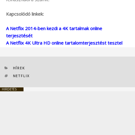
Kapcsolódó linkek:
A Netflix 2014-ben kezdi a 4K tartalmak online
terjesztését
A Netflix 4K Ultra HD online tartalomterjesztést tesztel
KATEGÓRIÁK
HÍREK
CÍMKÉK
NETFLIX
HIRDETÉS