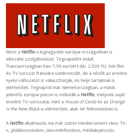
Most a
Netflix
a legnagyobb európai országokban is
elkezdte szolgáltatását. Tegnapelőtt indult
Franciaországban havi 7,99 euróért (kb. 2.500 Ft). Sok film
és TV sorozat franciára szinkronizált, de a nézők az eredeti
nyelvi változatot is választhatják, és helyi tartalmak is
elérhetőek. Tegnaptól már Németországban, a másik
jelentős európai piacon is működik a
Netflix
, melynek saját
eredeti TV-sorozatai, mint a
House of Cards
és az
Orange
is the New Black
is elérhetőek, akár 4K felbontásban is.
A
Netflix
alkalmazás ma már szinte minden ismert okos TV-
n, játékkonzolokon, okostelefonokon, médialejátszón,