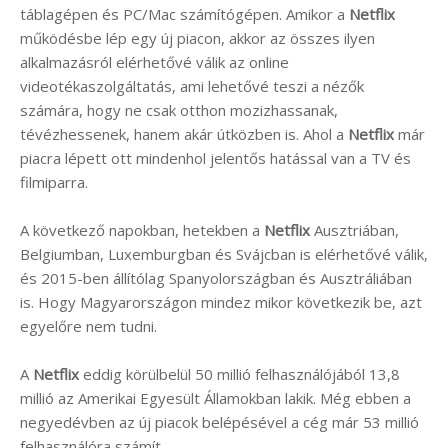
táblagépen és PC/Mac számítógépen. Amikor a
Netflix
működésbe lép egy új piacon, akkor az összes ilyen
alkalmazásról elérhetővé válik az online
videotékaszolgáltatás, ami lehetővé teszi a nézők
számára, hogy ne csak otthon mozizhassanak,
tévézhessenek, hanem akár útközben is. Ahol a
Netflix
már
piacra lépett ott mindenhol jelentős hatással van a TV és
filmiparra.
A következő napokban, hetekben a
Netflix
Ausztriában,
Belgiumban, Luxemburgban és Svájcban is elérhetővé válik,
és 2015-ben állítólag Spanyolországban és Ausztráliában
is. Hogy Magyarországon mindez mikor következik be, azt
egyelőre nem tudni.
A
Netflix
eddig körülbelül 50 millió felhasználójából 13,8
millió az Amerikai Egyesült Államokban lakik. Még ebben a
negyedévben az új piacok belépésével a cég már 53 millió
felhasználóra számít.