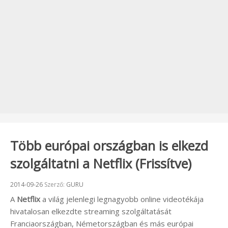
Több európai országban is elkezd
szolgáltatni a Netflix (Frissítve)
Beküldve:
2014-09-26
Szerző:
GURU
A
Netflix
a világ jelenlegi legnagyobb online videotékája
hivatalosan elkezdte streaming szolgáltatását
Franciaországban, Németországban és más európai