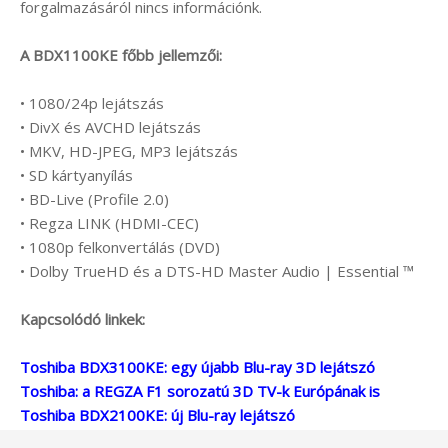
forgalmazásáról nincs információnk.
A BDX1100KE főbb jellemzői:
• 1080/24p lejátszás
• DivX és AVCHD lejátszás
• MKV, HD-JPEG, MP3 lejátszás
• SD kártyanyílás
• BD-Live (Profile 2.0)
• Regza LINK (HDMI-CEC)
• 1080p felkonvertálás (DVD)
• Dolby TrueHD és a DTS-HD Master Audio | Essential ™
Kapcsolódó linkek:
Toshiba BDX3100KE: egy újabb Blu-ray 3D lejátszó
Toshiba: a REGZA F1 sorozatú 3D TV-k Európának is
Toshiba BDX2100KE: új Blu-ray lejátszó