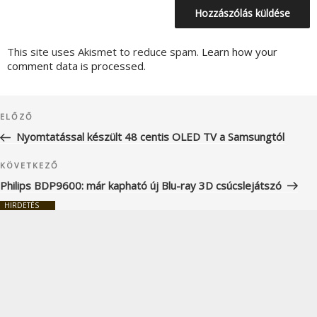
This site uses Akismet to reduce spam.
Learn how your
comment data is processed.
Bejegyzés
Korábbi
ELŐZŐ
navigáció
bejegyzés
Nyomtatással készült 48 centis OLED TV a Samsungtól
Következő
KÖVETKEZŐ
bejegyzés
Philips BDP9600: már kapható új Blu-ray 3D csúcslejátszó
HIRDETÉS