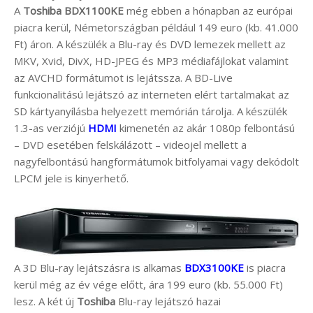
A
Toshiba BDX1100KE
még ebben a hónapban az európai
piacra kerül, Németországban például 149 euro (kb. 41.000
Ft) áron. A készülék a Blu-ray és DVD lemezek mellett az
MKV, Xvid, DivX, HD-JPEG és MP3 médiafájlokat valamint
az AVCHD formátumot is lejátssza. A BD-Live
funkcionalitású lejátszó az interneten elért tartalmakat az
SD kártyanyílásba helyezett memórián tárolja. A készülék
1.3-as verziójú
HDMI
kimenetén az akár 1080p felbontású
– DVD esetében felskálázott – videojel mellett a
nagyfelbontású hangformátumok bitfolyamai vagy dekódolt
LPCM jele is kinyerhető.
A 3D Blu-ray lejátszásra is alkamas
BDX3100KE
is piacra
kerül még az év vége előtt, ára 199 euro (kb. 55.000 Ft)
lesz. A két új
Toshiba
Blu-ray lejátszó hazai