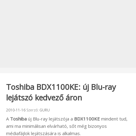
Toshiba BDX1100KE: új Blu-ray
lejátszó kedvező áron
Beküldve:
2010-11-16
Szerző:
GURU
A
Toshiba
új Blu-ray lejátszója a
BDX1100KE
mindent tud,
ami ma minimálisan elvárható, sőt még bizonyos
médiafájlok lejátszására is alkalmas.