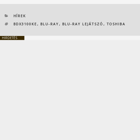
KATEGÓRIÁK
HÍREK
CÍMKÉK
BDX3100KE
,
BLU-RAY
,
BLU-RAY LEJÁTSZÓ
,
TOSHIBA
HIRDETÉS