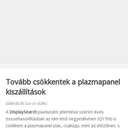
Tovább csökkentek a plazmapanel
kiszállítások
Beküldve:
2009-05-05
Szerző:
GURU
A
DisplaySearch
piackutató jelentése szerint éves
összehasonlításban az idei első negyedévben (Q1’09) is
csökkent a plazmapanel piac, csakúgy, mint az előzőben, s