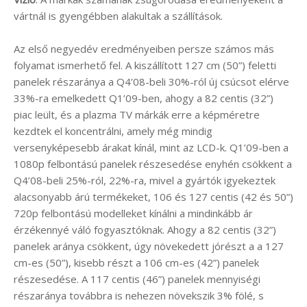
vártnál is gyengébben alakultak a szállítások.
Az első negyedév eredményeiben persze számos más
folyamat ismerhető fel. A kiszállított 127 cm (50”) feletti
panelek részaránya a Q4’08-beli 30%-ról új csúcsot elérve
33%-ra emelkedett Q1’09-ben, ahogy a 82 centis (32”)
piac leült, és a plazma TV márkák erre a képméretre
kezdtek el koncentrálni, amely még mindig
versenyképesebb árakat kínál, mint az LCD-k. Q1’09-ben a
1080p felbontású panelek részesedése enyhén csökkent a
Q4’08-beli 25%-ról, 22%-ra, mivel a gyártók igyekeztek
alacsonyabb árú termékeket, 106 és 127 centis (42 és 50”)
720p felbontású modelleket kínálni a mindinkább ár
érzékennyé váló fogyasztóknak. Ahogy a 82 centis (32”)
panelek aránya csökkent, úgy növekedett jórészt a a 127
cm-es (50”), kisebb részt a 106 cm-es (42”) panelek
részesedése. A 117 centis (46”) panelek mennyiségi
részaránya továbbra is nehezen növekszik 3% fölé, s