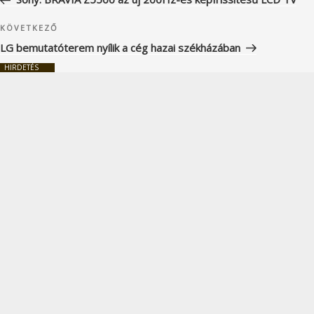
Következő
KÖVETKEZŐ
bejegyzés
LG bemutatóterem nyílik a cég hazai székházában
HIRDETÉS