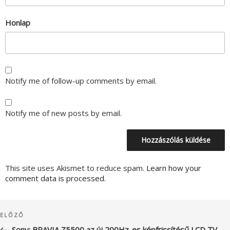
Honlap
Notify me of follow-up comments by email.
Notify me of new posts by email.
This site uses Akismet to reduce spam.
Learn how your
comment data is processed.
Bejegyzés
Korábbi
ELŐZŐ
navigáció
bejegyzés
Sony: BRAVIA Z5500 az új 200Hz-es képfrissítésű LCD TV