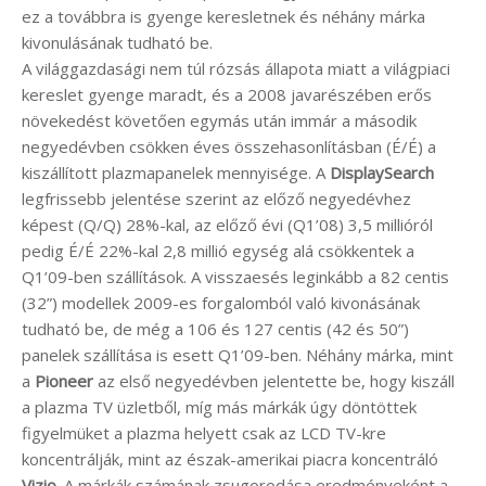
ez a továbbra is gyenge keresletnek és néhány márka
kivonulásának tudható be.
A világgazdasági nem túl rózsás állapota miatt a világpiaci
kereslet gyenge maradt, és a 2008 javarészében erős
növekedést követően egymás után immár a második
negyedévben csökken éves összehasonlításban (É/É) a
kiszállított plazmapanelek mennyisége. A
DisplaySearch
legfrissebb jelentése szerint az előző negyedévhez
képest (Q/Q) 28%-kal, az előző évi (Q1’08) 3,5 millióról
pedig É/É 22%-kal 2,8 millió egység alá csökkentek a
Q1’09-ben szállítások. A visszaesés leginkább a 82 centis
(32”) modellek 2009-es forgalomból való kivonásának
tudható be, de még a 106 és 127 centis (42 és 50”)
panelek szállítása is esett Q1’09-ben. Néhány márka, mint
a
Pioneer
az első negyedévben jelentette be, hogy kiszáll
a plazma TV üzletből, míg más márkák úgy döntöttek
figyelmüket a plazma helyett csak az LCD TV-kre
koncentrálják, mint az észak-amerikai piacra koncentráló
Vizio
. A márkák számának zsugorodása eredményeként a