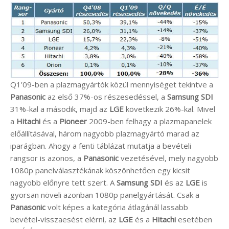
Q1’09-ben a plazmagyártók közül mennyiséget tekintve a
Panasonic
az első 37%-os részesedéssel, a
Samsung SDI
31%-kal a második, majd az
LGE
következik 26%-kal. Mivel
a
Hitachi
és a
Pioneer
2009-ben felhagy a plazmapanelek
előállításával, három nagyobb plazmagyártó marad az
iparágban. Ahogy a fenti táblázat mutatja a bevételi
rangsor is azonos, a
Panasonic
vezetésével, mely nagyobb
1080p panelválasztékának köszönhetően egy kicsit
nagyobb előnyre tett szert. A
Samsung SDI
és az
LGE
is
gyorsan növeli azonban 1080p panelgyártását. Csak a
Panasonic
volt képes a kategória átlagánál lassabb
bevétel-visszaesést elérni, az
LGE
és a
Hitachi
esetében