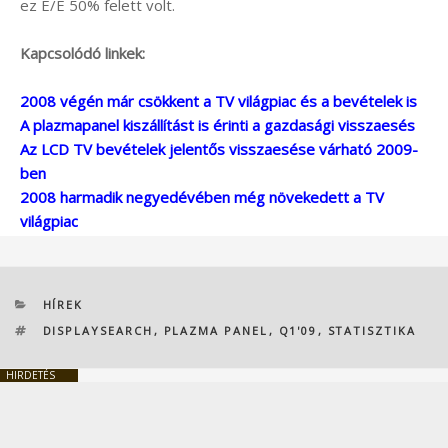
ez É/É 50% felett volt.
Kapcsolódó linkek:
2008 végén már csökkent a TV világpiac és a bevételek is
A plazmapanel kiszállítást is érinti a gazdasági visszaesés
Az LCD TV bevételek jelentős visszaesése várható 2009-
ben
2008 harmadik negyedévében még növekedett a TV
világpiac
KATEGÓRIÁK
HÍREK
CÍMKÉK
DISPLAYSEARCH
,
PLAZMA PANEL
,
Q1'09
,
STATISZTIKA
HIRDETÉS