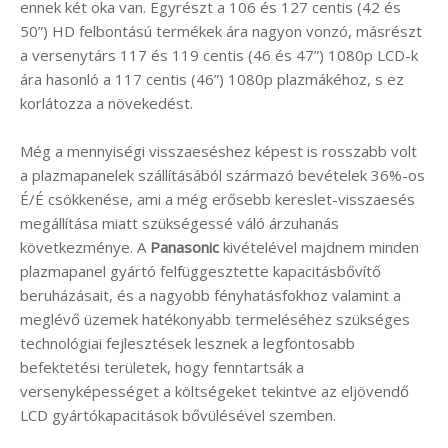
ennek két oka van. Egyrészt a 106 és 127 centis (42 és
50”) HD felbontású termékek ára nagyon vonzó, másrészt
a versenytárs 117 és 119 centis (46 és 47”) 1080p LCD-k
ára hasonló a 117 centis (46”) 1080p plazmákéhoz, s ez
korlátozza a növekedést.
Még a mennyiségi visszaeséshez képest is rosszabb volt
a plazmapanelek szállításából származó bevételek 36%-os
É/É csökkenése, ami a még erősebb kereslet-visszaesés
megállítása miatt szükségessé váló árzuhanás
következménye. A
Panasonic
kivételével majdnem minden
plazmapanel gyártó felfüggesztette kapacitásbővítő
beruházásait, és a nagyobb fényhatásfokhoz valamint a
meglévő üzemek hatékonyabb termeléséhez szükséges
technológiai fejlesztések lesznek a legfontosabb
befektetési területek, hogy fenntartsák a
versenyképességet a költségeket tekintve az eljövendő
LCD gyártókapacitások bővülésével szemben.