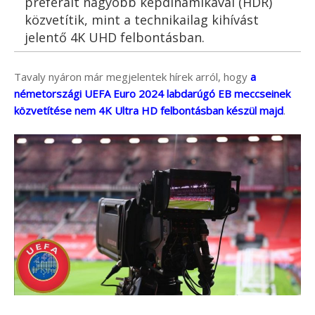
preferált nagyobb képdinamikával (HDR)
közvetítik, mint a technikailag kihívást
jelentő 4K UHD felbontásban.
Tavaly nyáron már megjelentek hírek arról, hogy
a
németországi UEFA Euro 2024 labdarúgó EB meccseinek
közvetítése nem 4K Ultra HD felbontásban készül majd
.