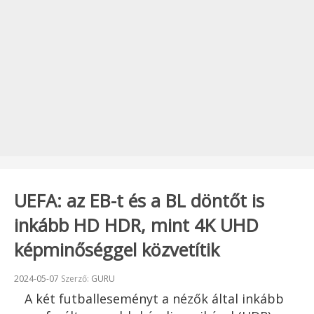
UEFA: az EB-t és a BL döntőt is
inkább HD HDR, mint 4K UHD
képminőséggel közvetítik
Beküldve:
2024-05-07
Szerző:
GURU
A két futballeseményt a nézők által inkább