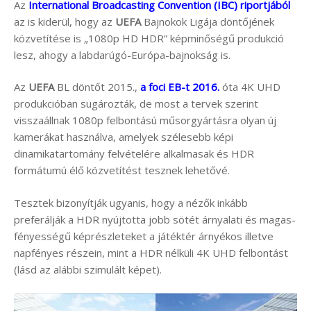
Az
International Broadcasting Convention (IBC) riportjából
az is kiderül, hogy az
UEFA
Bajnokok Ligája döntőjének
közvetítése is „1080p HD HDR” képminőségű produkció
lesz, ahogy a labdarúgó-Európa-bajnokság is.
Az
UEFA
BL döntőt 2015.,
a foci EB-t 2016.
óta 4K UHD
produkcióban sugározták, de most a tervek szerint
visszaállnak 1080p felbontású műsorgyártásra olyan új
kamerákat használva, amelyek szélesebb képi
dinamikatartomány felvételére alkalmasak és HDR
formátumú élő közvetítést tesznek lehetővé.
Tesztek bizonyítják ugyanis, hogy a nézők inkább
preferálják a HDR nyújtotta jobb sötét árnyalati és magas-
fényességű képrészleteket a játéktér árnyékos illetve
napfényes részein, mint a HDR nélküli 4K UHD felbontást
(lásd az alábbi szimulált képet).