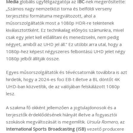
Media
globális ügyféligazgatója az
IBC
-nek megerősítette:
„Számos nagy nemzetközi torna és belföldi verseny
terjesztési formátuma megváltozott, ahol a
műsorszolgáltatók most a 1080p HDR-re tekintenek
kiválasztottként. Ez technikailag előnyös számunkra, mivel
csak egy jelet kell előállítani és menedzselni, nem pedig
négyet, amiből az UHD jel áll.” Ez utóbbi arra utal, hogy a
1080p-hez képest négyszeres felbontású UHD jelet négy
1080p jelből állítják össze.
Egyes műsorszolgáltatók és tévécsatornák továbbra is azt
hirdetik, hogy a 2024-es foci EB-t illetve a BL döntőt 4K
UHD-ban közvetítik, de az valójában felskálázott 1080p
lesz.
A szakma fő okként jellemzően a jogtulajdonosok és a
terjesztők érdeklődésének hiányát illetve a fogyasztói
szokások megváltozását is megemlítik.
Ursula Romero
, az
International Sports Broadcasting (ISB)
vezető producere