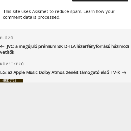
This site uses Akismet to reduce spam.
Learn how your
comment data is processed.
Bejegyzés
Korábbi
ELŐZŐ
navigáció
bejegyzés
JVC: a megújuló prémium 8K D-ILA lézerfényforrású házimozi
vetítők
Következő
KÖVETKEZŐ
bejegyzés
LG: az Apple Music Dolby Atmos zenéit támogató első TV-k
HIRDETÉS