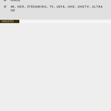
HÍREK
CÍMKÉK
4K
,
HDR
,
STREAMING
,
TV
,
UEFA
,
UHD
,
UHDTV
,
ULTRA
HD
HIRDETÉS