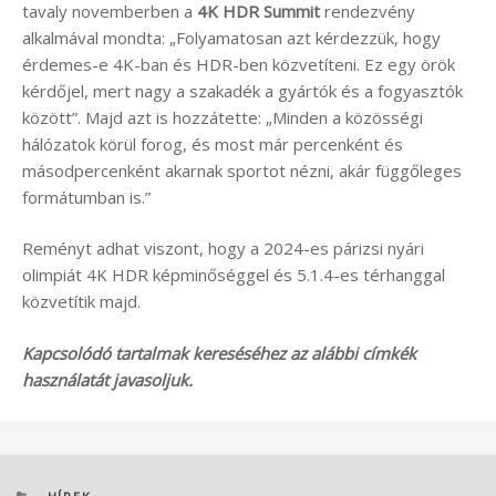
tavaly novemberben a
4K HDR Summit
rendezvény
alkalmával mondta: „Folyamatosan azt kérdezzük, hogy
érdemes-e 4K-ban és HDR-ben közvetíteni. Ez egy örök
kérdőjel, mert nagy a szakadék a gyártók és a fogyasztók
között”. Majd azt is hozzátette: „Minden a közösségi
hálózatok körül forog, és most már percenként és
másodpercenként akarnak sportot nézni, akár függőleges
formátumban is.”
Reményt adhat viszont, hogy a 2024-es párizsi nyári
olimpiát 4K HDR képminőséggel és 5.1.4-es térhanggal
közvetítik majd.
Kapcsolódó tartalmak kereséséhez az alábbi címkék
használatát javasoljuk.
KATEGÓRIÁK