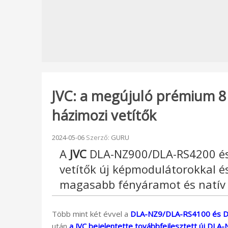
JVC: a megújuló prémium 8
házimozi vetítők
Beküldve:
2024-05-06
Szerző:
GURU
A
JVC
DLA-NZ900/DLA-RS4200 és
vetítők új képmodulátorokkal és
magasabb fényáramot és natív 
Több mint két évvel a
DLA-NZ9/DLA-RS4100 és DL
után
a JVC bejelentette továbbfejlesztett új D