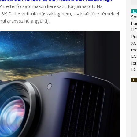
 Az eltérő csatornákon keresztül forgalmazott NZ
LE
 8K D-ILA vetítők műszakilag nem, csak külsőre térnek el
So
rül aranyszínű a gyűrű).
ha
HD
Pr
XG
me
LG
fén
LG
HI