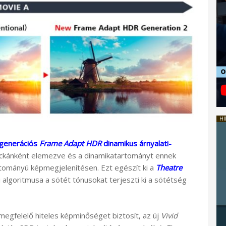
HI
 generációs
Frame Adapt HDR
dinamikus árnyalati-
ckánként elemezve és a dinamikatartományt ennek
rtományú képmegjelenítésen. Ezt egészít ki a
Theatre
 algoritmusa a sötét tónusokat terjeszti ki a sötétség
megfelelő hiteles képminőséget biztosít, az új
Vivid