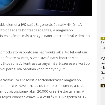
sabb elemei a
JVC
saját 3. generációs natív 4K D-ILA
-eltolódásos felbontásgazdagítás, a magasabb
rrás és számos más a nagy dinamikatartományú videokép
L
Sz
ha
épmodulátorai pontosan reprodukálják a 4K felbontású
ma
les fekete szintet, s vele kiváló natív kontrasztot
le
G
t változat natív kontrasztaránya másfélszerese a korábbi
z 
vel párosulva páratlan képélményt nyújt.
G
(Fr
yhatásfokú
BLU-Escent
lézerfényforrását magasabb
 szerint a DLA-NZ900/DLA-RS4200 3.300 lumen, a DLA-
HI
ot biztosítanak akár 20.000 órás élettartammal. A
 teljes kikapcsolásával – a vetítők ∞:1 (végtelen az 1-