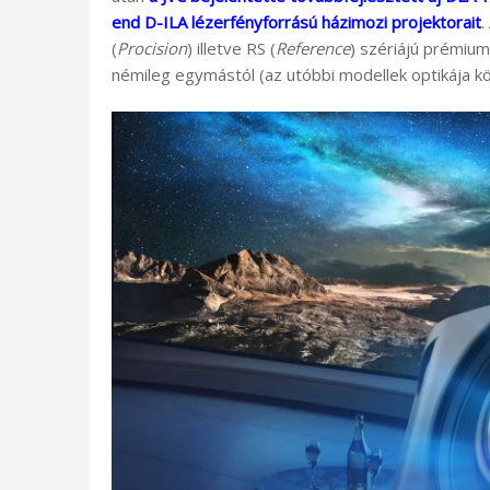
end D-ILA lézerfényforrású házimozi projektorait
.
(
Procision
) illetve RS (
Reference
) szériájú prémium
némileg egymástól (az utóbbi modellek optikája kö