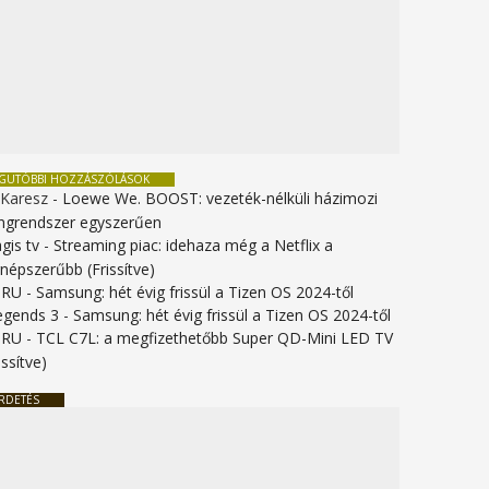
EGUTÓBBI HOZZÁSZÓLÁSOK
 Karesz
-
Loewe We. BOOST: vezeték-nélküli házimozi
ngrendszer egyszerűen
gis tv
-
Streaming piac: idehaza még a Netflix a
gnépszerűbb (Frissítve)
URU
-
Samsung: hét évig frissül a Tizen OS 2024-től
legends 3
-
Samsung: hét évig frissül a Tizen OS 2024-től
URU
-
TCL C7L: a megfizethetőbb Super QD-Mini LED TV
issítve)
RDETÉS