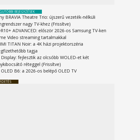
GUTÓBBI BEJEGYZÉSEK
ny BRAVIA Theatre Trio: újszerű vezeték-nélküli
ngrendszer nagy TV-khez (Frissítve)
R10+ ADVANCED: először 2026-os Samsung TV-ken
ime Video streaming tartalmakkal
IMI TITAN Noir: a 4K házi projektorszéria
gfizethetőbb tagja
 Display: fejlesztik az olcsóbb WOLED-et két
ykibocsátó réteggel (Frissítve)
 OLED B6: a 2026-os belépő OLED TV
RDETÉS