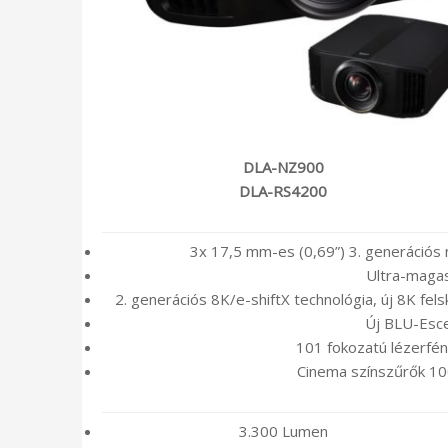
DLA-NZ900
DLA-RS4200
3x 17,5 mm-es (0,69”) 3. generációs 
Ultra-magas
2. generációs 8K/e-shiftX technológia, új 8K fel
Új BLU-Esce
101 fokozatú lézerfén
Cinema színszűrők 10
3.300 Lumen