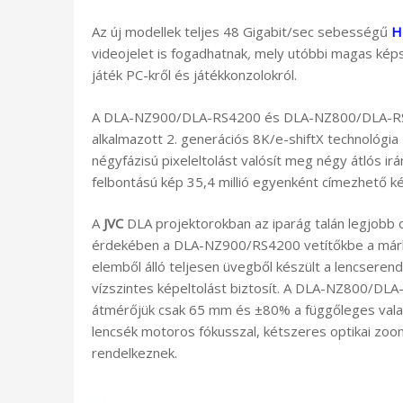
Az új modellek teljes 48 Gigabit/sec sebességű
H
videojelet is fogadhatnak
,
mely utóbbi magas képs
játék PC-kről és játékkonzolokról.
A DLA-NZ900/DLA-RS4200 és DLA-NZ800/DLA-RS32
alkalmazott 2. generációs 8K/e-shiftX technológi
négyfázisú pixeleltolást valósít meg négy átlós irá
felbontású kép 35,4 millió egyenként címezhető k
A
JVC
DLA projektorokban az iparág talán legjobb 
érdekében a DLA-NZ900/RS4200 vetítőkbe a már
elemből álló teljesen üvegből készült a lencsere
vízszintes képeltolást biztosít. A DLA-NZ800/DLA
átmérőjük csak 65 mm és ±80% a függőleges valam
lencsék motoros fókusszal, kétszeres optikai zoo
rendelkeznek.