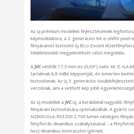
Az új prémium modellek fejlesztéseinek legfonto
képmodulátora, a 2. generációs 8K e-shiftX pixel
fényáramot biztosító új BLU-Escent lézerfényfo
tökéletesebb megjelenítését célzó megoldás.
A
JVC
vetítők 17,5 mm-es (0,69”) natív 4K D-ILA k
tartalmak 8,8 millió képpontját, és ismerten kivéte
biztosítanak. Az új 3. generációs továbbfejlesztet
verziónak, ami a vetített kép jobb egyenletességé
Az új modellek a
JVC
új, a korábbinál nagyobb fén
fényáram biztosítására optimalizálták. A gyártó
NZ800/DLA-RS3200 2.700 lumen névleges fényáram
fényforrás dinamikus szabályzásával – a fényforrás
hez) dinamikus kontrasztot ígérnek.