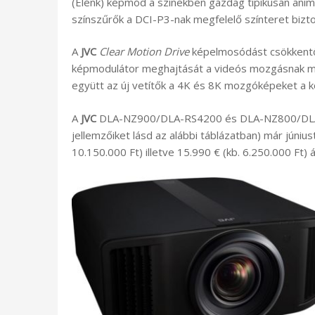
(Élénk) képmód a színekben gazdag tipikusan anim
színszűrők a DCI-P3-nak megfelelő színteret bizto
A
JVC
Clear Motion Drive
képelmosódást csökkentő 
képmodulátor meghajtását a videós mozgásnak me
együtt az új vetítők a 4K és 8K mozgóképeket a ko
A
JVC
DLA-NZ900/DLA-RS4200 és DLA-NZ800/DLA-
jellemzőiket lásd az alábbi táblázatban) már júniu
10.150.000 Ft) illetve 15.990 € (kb. 6.250.000 Ft) 