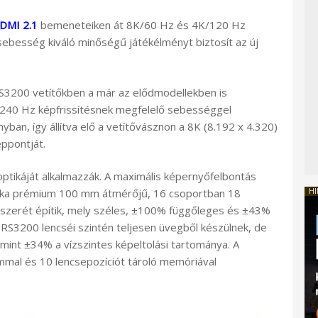
DMI 2.1
bemeneteiken át 8K/60 Hz és 4K/120 Hz
ebesség kiváló minőségű játékélményt biztosít az új
00 vetítőkben a már az elődmodellekben is
a 240 Hz képfrissítésnek megfelelő sebességgel
nyban, így állítva elő a vetítővásznon a 8K (8.192 x 4.320)
éppontját.
optikáját alkalmazzák. A maximális képernyőfelbontás
HI
ka prémium 100 mm átmérőjű, 16 csoportban 18
ndszerét építik, mely széles, ±100% függőleges és ±43%
-RS3200 lencséi szintén teljesen üvegből készülnek, de
int ±34% a vízszintes képeltolási tartománya. A
mmal és 10 lencsepozíciót tároló memóriával