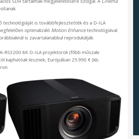
ációs SDR tartalmak megjelenítésére szolgál. A
Cinema
sítanak.
technológiáját is továbbfejlesztették és a D-ILA
gfelelően optimalizáló
Motion Enhance
technológiával
rábbiaknál is zavartalanabbul reprodukálják.
RS3200 8K D-ILA projektorok (főbb műszaki
stól kaphatóak lesznek, Európában 25.990 € (kb.
áron.