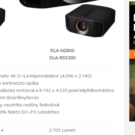
HI
DLA-NZ800
DLA-RS3200
natív 4K D-ILA képmodulátor (4.096 x 2.160)
 kontrasztú optika
skálázási motorral a 8.192 x 4.320 pixel képfelbontáshoz
nt lézerfényforrás
y-vezérlés redőny funkcióval
0% feletti DCI-P3 színtérhez
2.700 Lumen