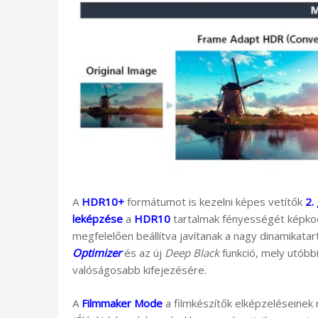
A
HDR10+
formátumot is kezelni képes vetítők
2.
leképzése
a
HDR10
tartalmak fényességét képko
megfelelően beállítva javítanak a nagy dinamikata
Optimizer
és az új
Deep Black
funkció, mely utóbbi
valóságosabb kifejezésére.
A
Filmmaker Mode
a filmkészítők elképzeléseinek 