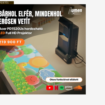
RDETÉS
tkező
gyzés