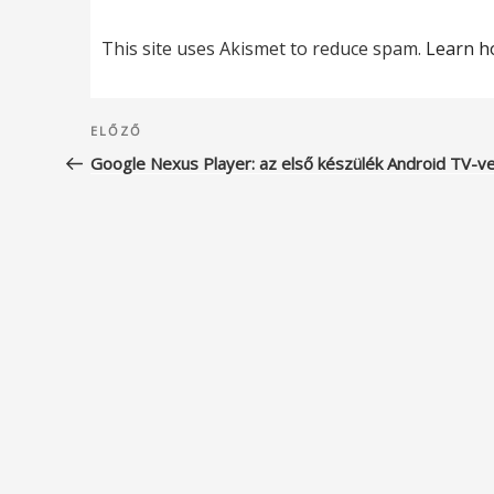
This site uses Akismet to reduce spam.
Learn h
Bejegyzés
Korábbi
ELŐZŐ
navigáció
bejegyzés
Google Nexus Player: az első készülék Android TV-ve