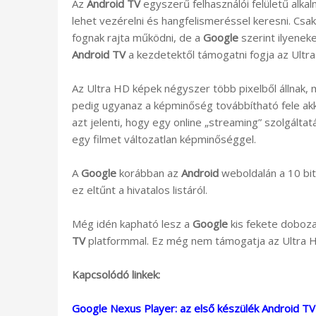
Az
Android TV
egyszerű felhasználói felületű alkal
lehet vezérelni és hangfelismeréssel keresni. Csa
fognak rajta működni, de a
Google
szerint ilyenek
Android TV
a kezdetektől támogatni fogja az Ultr
Az Ultra HD képek négyszer több pixelből állnak,
pedig ugyanaz a képminőség továbbítható fele akk
azt jelenti, hogy egy online „streaming” szolgált
egy filmet változatlan képminőséggel.
A
Google
korábban az
Android
weboldalán a 10 bit
ez eltűnt a hivatalos listáról.
Még idén kapható lesz a
Google
kis fekete doboza
TV
platformmal. Ez még nem támogatja az Ultra H
Kapcsolódó linkek:
Google Nexus Player: az első készülék Android TV