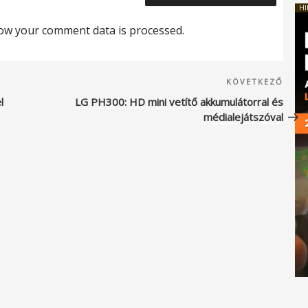
HI
ow your comment data is processed.
Köve
KÖVETKEZŐ
beje
l
LG PH300: HD mini vetítő akkumulátorral és
médialejátszóval