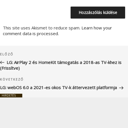
This site uses Akismet to reduce spam.
Learn how your
comment data is processed.
Bejegyzés
Korábbi
ELŐZŐ
navigáció
bejegyzés
LG: AirPlay 2 és HomeKit támogatás a 2018-as TV-khez is
(Frissítve)
Következő
KÖVETKEZŐ
bejegyzés
LG: webOS 6.0 a 2021-es okos TV-k áttervezett platformja
HIRDETÉS