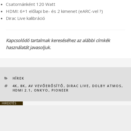
Csatornánként 120 Watt
HDMI: 6+1 előlapi be- és 2 kimenet (eARC-vel ?)
Dirac Live kalibráció
Kapcsolódó tartalmak kereséséhez az alábbi címkék
használatát javasoljuk.
KATEGÓRIÁK
HÍREK
CÍMKÉK
4K
,
8K
,
AV VEVŐERŐSÍTŐ
,
DIRAC LIVE
,
DOLBY ATMOS
,
HDMI 2.1
,
ONKYO
,
PIONEER
HIRDETÉS