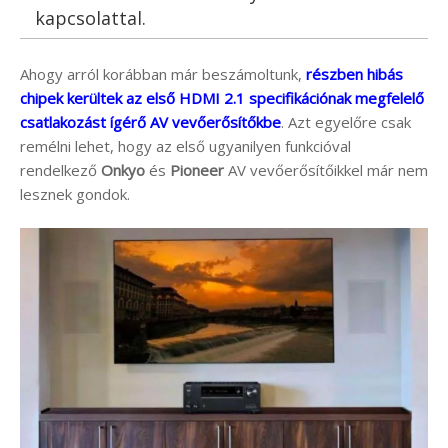
kapcsolattal.
Ahogy arról korábban már beszámoltunk,
részben hibás
chipek kerültek az első HDMI 2.1 specifikációnak megfelelő
csatlakozást ígérő AV vevőerősítőkbe
. Azt egyelőre csak
remélni lehet, hogy az első ugyanilyen funkcióval
rendelkező
Onkyo
és
Pioneer
AV vevőerősítőikkel már nem
lesznek gondok.