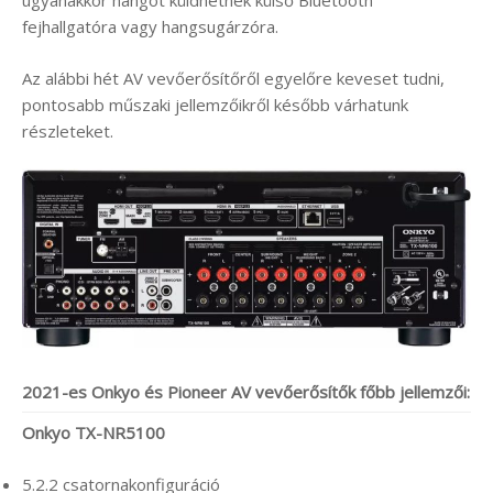
ugyanakkor hangot küldhetnek külső Bluetooth
fejhallgatóra vagy hangsugárzóra.
Az alábbi hét AV vevőerősítőről egyelőre keveset tudni,
pontosabb műszaki jellemzőikről később várhatunk
részleteket.
2021-es Onkyo és Pioneer AV vevőerősítők főbb jellemzői:
Onkyo TX-NR5100
5.2.2 csatornakonfiguráció