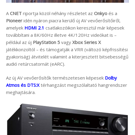
A
CNET
riportja közöl néhány részletet az
Onkyo
és a
Pioneer
idén nyáron piacra kerülő új AV vevőerősítőiről,
amelyek
HDMI 2.1
csatlakozóikon keresztül már képesek
továbbítani a 8K/60Hz illetve 4K/120Hz videókat is –
például az új
PlayStation 5
vagy
Xbox Series X
játékkonzoltól – és támogatják a VRR (változó képfrissítési
gyakoriság) átvitelét valamint a kiterjesztett bitsebességű
audió retúrcsatornát (eARC).
Az új AV vevőerősítők természetesen képesek
Dolby
Atmos és DTS:X
térhangzást megszólaltató hangrendszer
meghajtására.