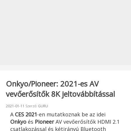
Onkyo/Pioneer: 2021-es AV
vevőerősítők 8K jeltovábbítással
Beküldve:
2021-01-11
Szerző:
GURU
A
CES 2021
-en mutatkoznak be az idei
Onkyo
és
Pioneer
AV vevőerősítők HDMI 2.1
csatlakozással és kétirányú Bluetooth