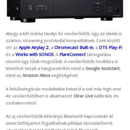
Ahogy a két márka tavalyi AV vevőerősítői, úgy az ideiek is
számos streaming protokollal kompatibilisek. Ezek között
ott az
Apple Airplay 2
, a
Chromecast Built-in
, a
DTS Play-Fi
és a
Works with SONOS
. A
FlareConnect
támogatása
viszont úgy tűnik megszűnik. A vevőerősítők továbbra is
lehetővé teszik a hangvezérlést mind a
Google Assistant
,
mind az
Amazon Alexa
segítségével.
A felsőkategóriás modellekbe bekerül a sok más high-end
AV vevőerősítőben is alkalmazott
Dirac Live
kalibrálás és
szobakorrekció.
Az új vevőerősítők kétirányú Bluetooth kapcsolatán át
zenei bitfolyamot fogadhatnak például okostelefonról,