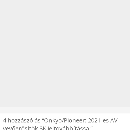
4 hozzászólás “Onkyo/Pioneer: 2021-es AV
vevőerősítők 8K jeltovábbítással”