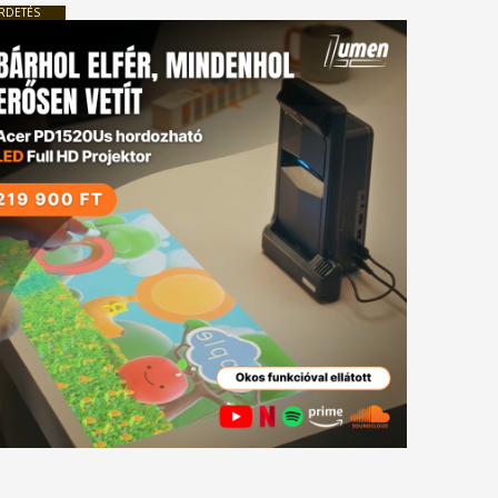
RDETÉS
tkező
gyzés