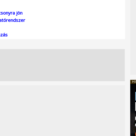
csonyra jön
tatórendszer
azás
HI