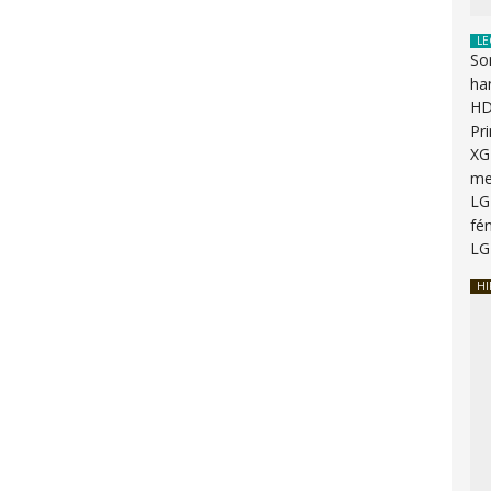
LE
So
ha
HD
Pr
XG
me
LG
fén
LG
HI