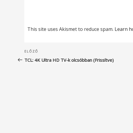
This site uses Akismet to reduce spam.
Learn h
Bejegyzés
Korábbi
ELŐZŐ
navigáció
bejegyzés
TCL: 4K Ultra HD TV-k olcsóbban (Frissítve)