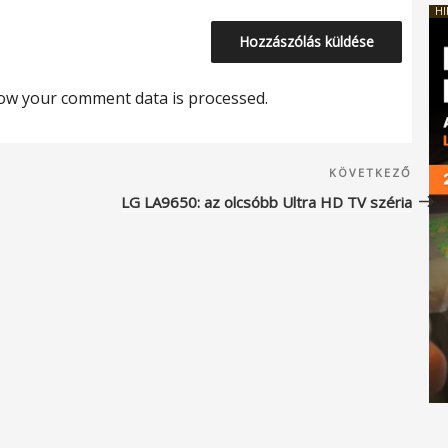
HI
ow your comment data is processed.
Köve
KÖVETKEZŐ
beje
LG LA9650: az olcsóbb Ultra HD TV széria