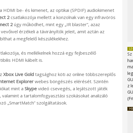
 a HDMI be- és kimenet, az optikai (SPDIF) audiokimenet
ect 2
csatlakozója mellett a konzolnak van egy infravörös
inect 2
úgy működhet, mint egy „IR blaster”, azaz
vőivel érzékeli a távirányítók jeleit, amit aztán az
bíthat a megfelelő készülékekhez.
L
atlakozója, és mellékelnek hozzá egy fejbeszélő
Sz
bilis HDMI kábelt is.
ha
ma
le
z
Xbox Live Gold
tagsághoz köti az online többszereplős
G
Internet Explorer
webes böngészés elérését. Szintén
z 
ciókat mint a
Skype
videó csevegés, a lejátszott játék
G
valamint a tartalomfogyasztási szokásokat analizáló
(Fr
ozó „SmartMatch” szolgáltatások.
HI