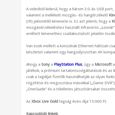
A videóból kiderül, hogy a három 3.0-ás USB port,
valamint a mellékelt mozgás- és hangérzékelő
Kin
(IR) jelismétlő kimenete is. Ez azt jelenti, hogy a
K
mozgásérzékeléshez használt infravörös „szonár” ve
említett kimenethez csatlakoztatott jeladón továb
Van ezek mellett a konzolnak Ethernet hálózati cs
készletet valamint egy hangsúlyozottan 4K kompati
Ahogy a
Sony
a
PlayStation Plus
, úgy a
Microsoft
a
játékok, a prémium tartalomszolgáltatások és az
csak a tagdíjat fizetők használhatják az olyan funk
rögzítése és megosztása másokkal („Game DVR”), 
„OneGuide” és a tökéletes játszótársakat összeh
Az
Xbox Live Gold
tagság éves díja 15.000 Ft.
Kapcsolódó linkek: