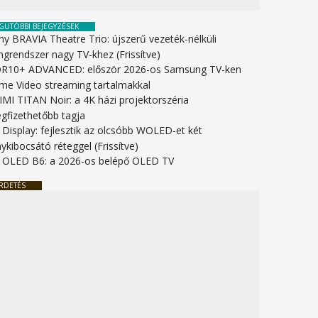
GUTÓBBI BEJEGYZÉSEK
ny BRAVIA Theatre Trio: újszerű vezeték-nélküli
ngrendszer nagy TV-khez (Frissítve)
R10+ ADVANCED: először 2026-os Samsung TV-ken
ime Video streaming tartalmakkal
IMI TITAN Noir: a 4K házi projektorszéria
gfizethetőbb tagja
 Display: fejlesztik az olcsóbb WOLED-et két
ykibocsátó réteggel (Frissítve)
 OLED B6: a 2026-os belépő OLED TV
RDETÉS