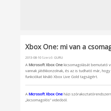
Xbox One: mi van a csomagb
Beküldve:
2013-08-10
Szerző:
GURU
A
Microsoft Xbox One
kicsomagolását bemutató vid
vannak játékkonzolnak, és az is tudható már, hogy m
funkciókat kínáló Xbox Live Gold tagságért.
A
Microsoft Xbox One
házi szórakoztatórendszerrő
„kicsomagolós” videóból.