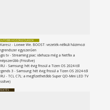
EGUTÓBBI HOZZÁSZÓLÁSOK
 Karesz
-
Loewe We. BOOST: vezeték-nélküli házimozi
ngrendszer egyszerűen
gis tv
-
Streaming piac: idehaza még a Netflix a
gnépszerűbb (Frissítve)
URU
-
Samsung: hét évig frissül a Tizen OS 2024-től
legends 3
-
Samsung: hét évig frissül a Tizen OS 2024-től
URU
-
TCL C7L: a megfizethetőbb Super QD-Mini LED TV
issítve)
RDETÉS