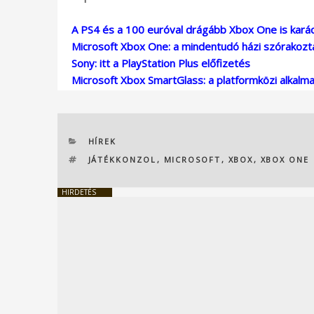
A PS4 és a 100 euróval drágább Xbox One is kará
Microsoft Xbox One: a mindentudó házi szórakoz
Sony: itt a PlayStation Plus előfizetés
Microsoft Xbox SmartGlass: a platformközi alkalm
KATEGÓRIÁK
HÍREK
CÍMKÉK
JÁTÉKKONZOL
,
MICROSOFT
,
XBOX
,
XBOX ONE
HIRDETÉS