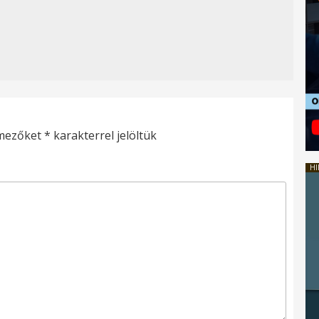
 mezőket
*
karakterrel jelöltük
HI