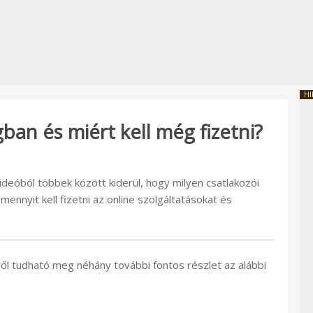
HI
an és miért kell még fizetni?
eóból többek között kiderül, hogy milyen csatlakozói
ennyit kell fizetni az online szolgáltatásokat és
l tudható meg néhány további fontos részlet az alábbi