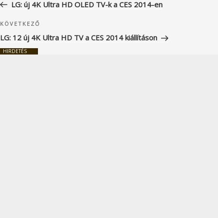
bejegyzés
LG: új 4K Ultra HD OLED TV-k a CES 2014-en
Következő
KÖVETKEZŐ
bejegyzés
LG: 12 új 4K Ultra HD TV a CES 2014 kiállításon
HIRDETÉS