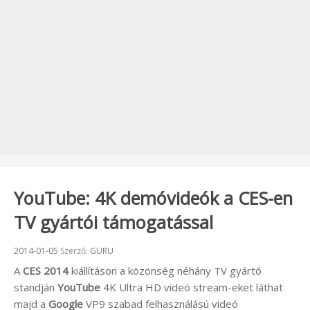
YouTube: 4K demóvideók a CES-en
TV gyártói támogatással
Beküldve:
2014-01-05
Szerző:
GURU
A
CES 2014
kiállításon a közönség néhány TV gyártó
standján
YouTube
4K Ultra HD videó stream-eket láthat
majd a
Google
VP9 szabad felhasználású videó