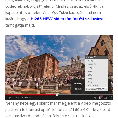
codec-ek háborúját” jelenti. Mindez csak az első 4K-val
kapcsolatos bejelentés a
YouTube
kapcsán, ami nem
kizárt, hogy a
H.265 HEVC videó tömörítési szabványt
is
támogatja majd.
Néhány hete egyébként már megjelent a video-megosztó
platform felbontási opciói között a „2160p 4K”, de az első
VP9 hardverdekódolással felvértezett PC-k és