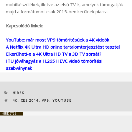
mobilkészülékek, illetve az első TV-k, amelyek támogatják
majd a formátumot csak 2015-ben kerülnek piacra.
Kapcsolódó linkek:
YouTube: már most VP9 tömörítésűek a 4K videók
A Netflix 4K Ultra HD online tartalomterjesztést tesztel
Elkerülheti-e a 4K Ultra HD TV a 3D TV sorsát?
ITU jóváhagyás a H.265 HEVC videó tömörítési
szabványnak
KATEGÓRIÁK
HÍREK
CÍMKÉK
4K
,
CES 2014
,
VP9
,
YOUTUBE
HIRDETÉS