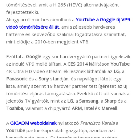
tömörítésével, amit a H.265 (HEVC) alternatívájaként
fejlesztettek ki.
Ahogy arról már beszámoltunk a
YouTube a Goggle új VP9
videó tömörítésére áll át
, ami szélesebb hardveres
háttérre és kedvezőbb szakmai fogadtatásra számíthat,
mint elődje a 2010-ben megjelent VP8.
Ezúttal a
Google
egy sor hardvergyártó partnert igyekszik
az induló VP9 mellé állítani. A
CES 2014
kiállításon
YouTube
4K Ultra HD videó stream-ek lesznek láthatóak az
LG
, a
Panasonic
és a
Sony
standján, és napvilágot látott egy
lista, amely szerint 19 hardver partner tett ígéretet az új
tömörítési eljárás támogatására. Ezek között ott vannak a
jelentős TV gyártók, mint az
LG
, a
Samsung
, a
Sharp
és a
Toshiba
, valamint a chipgyártó
ARM, Intel
és
Marvell
.
A
GIGAOM weboldalnak
nyilatkozó
Francisco Varela
a
YouTube
partnerkapcsolati igazgatója, azonban azt
hangsúlyozta, hogy „Ez természetesen nem a video