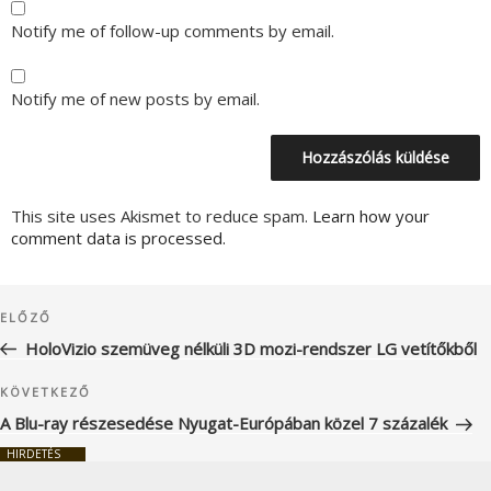
Notify me of follow-up comments by email.
Notify me of new posts by email.
This site uses Akismet to reduce spam.
Learn how your
comment data is processed.
Bejegyzés
Korábbi
ELŐZŐ
navigáció
bejegyzés
HoloVizio szemüveg nélküli 3D mozi-rendszer LG vetítőkből
Következő
KÖVETKEZŐ
bejegyzés
A Blu-ray részesedése Nyugat-Európában közel 7 százalék
HIRDETÉS