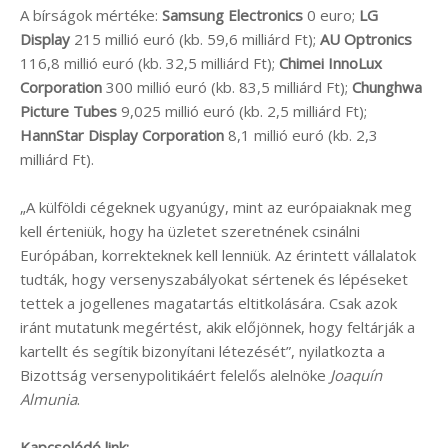
A bírságok mértéke:
Samsung Electronics
0 euro;
LG
Display
215 millió euró (kb. 59,6 milliárd Ft);
AU Optronics
116,8 millió euró (kb. 32,5 milliárd Ft);
Chimei InnoLux
Corporation
300 millió euró (kb. 83,5 milliárd Ft);
Chunghwa
Picture Tubes
9,025 millió euró (kb. 2,5 milliárd Ft);
HannStar Display Corporation
8,1 millió euró (kb. 2,3
milliárd Ft).
„A külföldi cégeknek ugyanúgy, mint az európaiaknak meg
kell érteniük, hogy ha üzletet szeretnének csinálni
Európában, korrekteknek kell lenniük. Az érintett vállalatok
tudták, hogy versenyszabályokat sértenek és lépéseket
tettek a jogellenes magatartás eltitkolására. Csak azok
iránt mutatunk megértést, akik előjönnek, hogy feltárják a
kartellt és segítik bizonyítani létezését”, nyilatkozta a
Bizottság versenypolitikáért felelős alelnöke
Joaquín
Almunia
.
Kapcsolódó link: