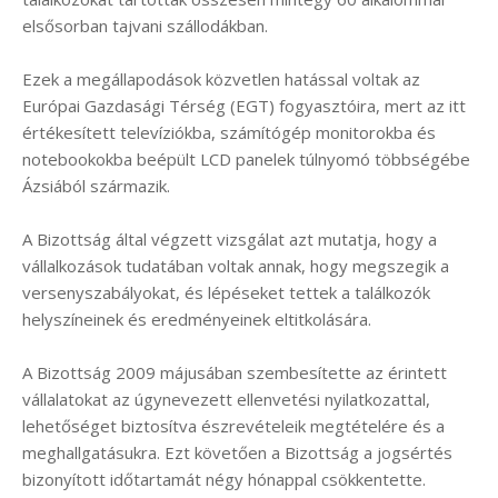
elsősorban tajvani szállodákban.
Ezek a megállapodások közvetlen hatással voltak az
Európai Gazdasági Térség (EGT) fogyasztóira, mert az itt
értékesített televíziókba, számítógép monitorokba és
notebookokba beépült LCD panelek túlnyomó többségébe
Ázsiából származik.
A Bizottság által végzett vizsgálat azt mutatja, hogy a
vállalkozások tudatában voltak annak, hogy megszegik a
versenyszabályokat, és lépéseket tettek a találkozók
helyszíneinek és eredményeinek eltitkolására.
A Bizottság 2009 májusában szembesítette az érintett
vállalatokat az úgynevezett ellenvetési nyilatkozattal,
lehetőséget biztosítva észrevételeik megtételére és a
meghallgatásukra. Ezt követően a Bizottság a jogsértés
bizonyított időtartamát négy hónappal csökkentette.