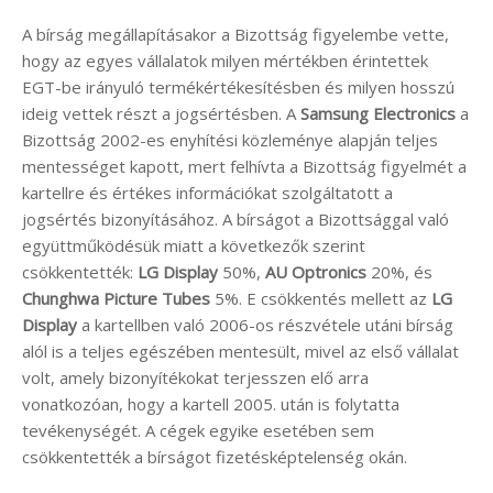
A bírság megállapításakor a Bizottság figyelembe vette,
hogy az egyes vállalatok milyen mértékben érintettek
EGT-be irányuló termékértékesítésben és milyen hosszú
ideig vettek részt a jogsértésben. A
Samsung Electronics
a
Bizottság 2002-es enyhítési közleménye alapján teljes
mentességet kapott, mert felhívta a Bizottság figyelmét a
kartellre és értékes információkat szolgáltatott a
jogsértés bizonyításához. A bírságot a Bizottsággal való
együttműködésük miatt a következők szerint
csökkentették:
LG Display
50%,
AU Optronics
20%, és
Chunghwa Picture Tubes
5%. E csökkentés mellett az
LG
Display
a kartellben való 2006-os részvétele utáni bírság
alól is a teljes egészében mentesült, mivel az első vállalat
volt, amely bizonyítékokat terjesszen elő arra
vonatkozóan, hogy a kartell 2005. után is folytatta
tevékenységét. A cégek egyike esetében sem
csökkentették a bírságot fizetésképtelenség okán.