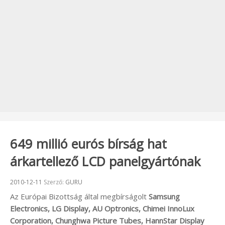
649 millió eurós bírság hat
árkartellező LCD panelgyártónak
Beküldve:
2010-12-11
Szerző:
GURU
Az Európai Bizottság által megbírságolt
Samsung
Electronics, LG Display, AU Optronics, Chimei InnoLux
Corporation, Chunghwa Picture Tubes, HannStar Display