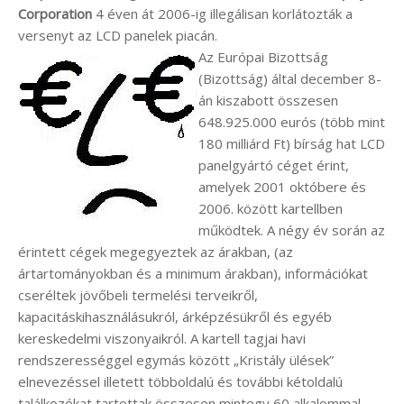
Corporation
4 éven át 2006-ig illegálisan korlátozták a
versenyt az LCD panelek piacán.
Az Európai Bizottság
(Bizottság) által december 8-
án kiszabott összesen
648.925.000 eurós (több mint
180 milliárd Ft) bírság hat LCD
panelgyártó céget érint,
amelyek 2001 októbere és
2006. között kartellben
működtek. A négy év során az
érintett cégek megegyeztek az árakban, (az
ártartományokban és a minimum árakban), információkat
cseréltek jövőbeli termelési terveikről,
kapacitáskihasználásukról, árképzésükről és egyéb
kereskedelmi viszonyaikról. A kartell tagjai havi
rendszerességgel egymás között „Kristály ülések”
elnevezéssel illetett többoldalú és további kétoldalú
találkozókat tartottak összesen mintegy 60 alkalommal