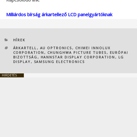
Milliárdos bírság árkartellező LCD panelgyártóknak
KATEGÓRIÁK
HÍREK
CÍMKÉK
ÁRKARTELL
,
AU OPTRONICS
,
CHIMEI INNOLUX
CORPORATION
,
CHUNGHWA PICTURE TUBES
,
EURÓPAI
BIZOTTSÁG
,
HANNSTAR DISPLAY CORPORATION
,
LG
DISPLAY
,
SAMSUNG ELECTRONICS
HIRDETÉS