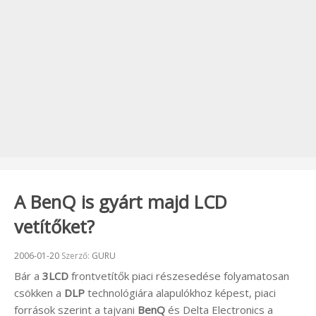
A BenQ is gyárt majd LCD
vetítőket?
Beküldve:
2006-01-20
Szerző:
GURU
Bár a
3LCD
frontvetítők piaci részesedése folyamatosan
csökken a
DLP
technológiára alapulókhoz képest, piaci
források szerint a tajvani
BenQ
és Delta Electronics a