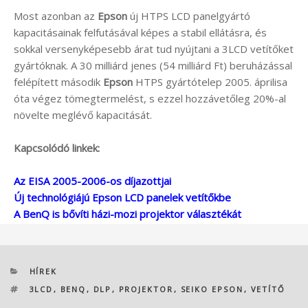
Most azonban az
Epson
új HTPS LCD panelgyártó
kapacitásainak felfutásával képes a stabil ellátásra, és
sokkal versenyképesebb árat tud nyújtani a 3LCD vetítőket
gyártóknak. A 30 milliárd jenes (54 milliárd Ft) beruházással
felépített második
Epson
HTPS gyártótelep 2005. áprilisa
óta végez tömegtermelést, s ezzel hozzávetőleg 20%-al
növelte meglévő kapacitását.
Kapcsolódó linkek:
Az EISA 2005-2006-os díjazottjai
Új technológiájú Epson LCD panelek vetítőkbe
A BenQ is bővíti házi-mozi projektor választékát
KATEGÓRIÁK
HÍREK
CÍMKÉK
3LCD
,
BENQ
,
DLP
,
PROJEKTOR
,
SEIKO EPSON
,
VETÍTŐ