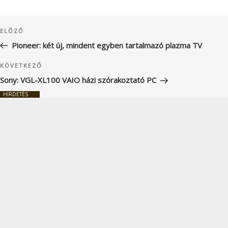
Bejegyzés
Korábbi
ELŐZŐ
navigáció
bejegyzés
Pioneer: két új, mindent egyben tartalmazó plazma TV
Következő
KÖVETKEZŐ
bejegyzés
Sony: VGL-XL100 VAIO házi szórakoztató PC
HIRDETÉS