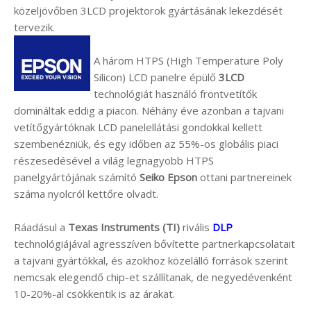
közeljövőben 3LCD projektorok gyártásának lekezdését
tervezik.
A három HTPS (High Temperature Poly
Silicon) LCD panelre épülő
3LCD
technológiát használó frontvetítők
domináltak eddig a piacon. Néhány éve azonban a tajvani
vetítőgyártóknak LCD panelellátási gondokkal kellett
szembenézniük, és egy időben az 55%-os globális piaci
részesedésével a világ legnagyobb HTPS
panelgyártójának számító
Seiko Epson
ottani partnereinek
száma nyolcról kettőre olvadt.
Ráadásul a
Texas Instruments (TI)
rivális
DLP
technológiájával agresszíven bővítette partnerkapcsolatait
a tajvani gyártókkal, és azokhoz közelálló források szerint
nemcsak elegendő chip-et szállítanak, de negyedévenként
10-20%-al csökkentik is az árakat.