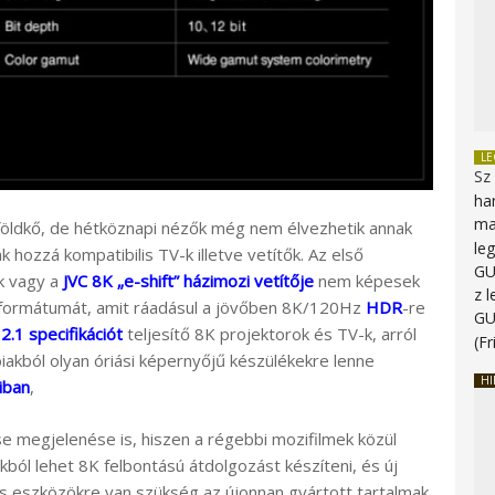
L
Sz
ha
ma
földkő, de hétköznapi nézők még nem élvezhetik annak
le
hozzá kompatibilis TV-k illetve vetítők. Az első
G
k vagy a
JVC 8K „e-shift” házimozi vetítője
nem képesek
z 
ormátumát, amit ráadásul a jövőben 8K/120Hz
HDR
-re
G
.1 specifikációt
teljesítő 8K projektorok és TV-k, arról
(Fr
iakból olyan óriási képernyőjű készülékekre lenne
HI
iban
,
 megjelenése is, hiszen a régebbi mozifilmek közül
ból lehet 8K felbontású átdolgozást készíteni, és új
s eszközökre van szükség az újonnan gyártott tartalmak