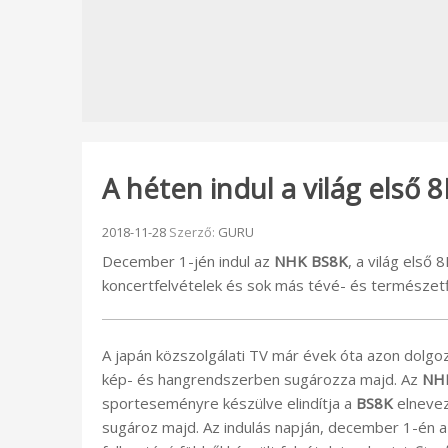
A héten indul a világ első
Beküldve:
2018-11-28
Szerző:
GURU
December 1-jén indul az
NHK
BS8K
, a világ első
koncertfelvételek és sok más tévé- és természetf
A japán közszolgálati TV már évek óta azon dolgoz
kép- és hangrendszerben sugározza majd. Az
NHK
sporteseményre készülve elindítja a
BS8K
elnevez
sugároz majd. Az indulás napján, december 1-én 