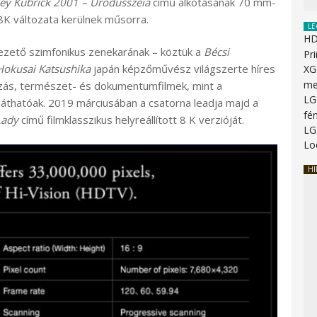
ley Kubrick
2001 – Űrodüsszeia
című alkotásának 70 mm-
 8K változata kerülnek műsorra.
LE
HD
ezető szimfonikus zenekarának – köztük a
Bécsi
Pr
Hokusai
Katsushika
japán képzőművész világszerte híres
XG
me
kózás, természet- és dokumentumfilmek, mint a
LG
láthatóak. 2019 márciusában a csatorna leadja majd a
fé
Lady
című filmklasszikus helyreállított 8 K verzióját.
LG
Lo
HI