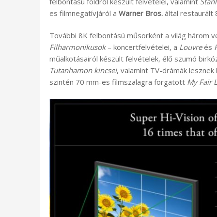
felbontású földről készült felvételei, valamint
Stan
es filmnegatívjáról a
Warner Bros.
által restaurált
További 8K felbontású műsorként a világ három v
Filharmonikusok
– koncertfelvételei, a
Louvre
és
műalkotásairól készült felvételek, élő szumó bir
Tutanhamon kincsei
, valamint TV-drámák lesznek 
szintén 70 mm-es filmszalagra forgatott
My Fair 