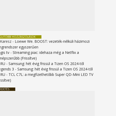
EGUTÓBBI HOZZÁSZÓLÁSOK
 Karesz
-
Loewe We. BOOST: vezeték-nélküli házimozi
ngrendszer egyszerűen
gis tv
-
Streaming piac: idehaza még a Netflix a
gnépszerűbb (Frissítve)
URU
-
Samsung: hét évig frissül a Tizen OS 2024-től
legends 3
-
Samsung: hét évig frissül a Tizen OS 2024-től
URU
-
TCL C7L: a megfizethetőbb Super QD-Mini LED TV
issítve)
RDETÉS