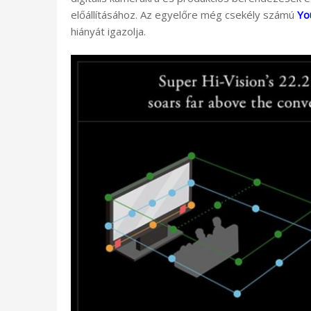
előállításához. Az egyelőre még csekély számú
Yo
hiányát igazolja.