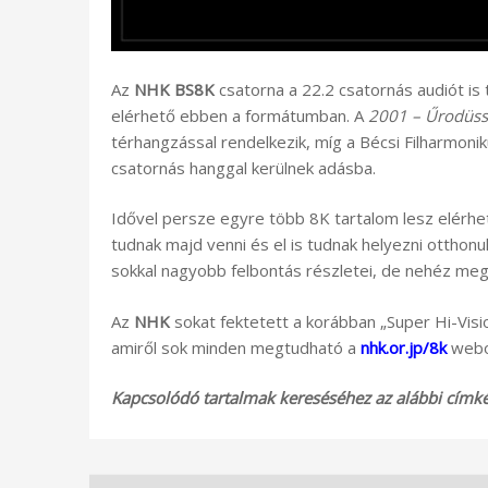
Az
NHK BS8K
csatorna a 22.2 csatornás audiót i
elérhető ebben a formátumban. A
2001 – Űrodüss
térhangzással rendelkezik, míg a Bécsi Filharmoni
csatornás hanggal kerülnek adásba.
Idővel persze egyre több 8K tartalom lesz elérhet
tudnak majd venni és el is tudnak helyezni otthon
sokkal nagyobb felbontás részletei, de nehéz megj
Az
NHK
sokat fektetett a korábban „Super Hi-Visio
amiről sok minden megtudható a
nhk.or.jp/8k
webo
Kapcsolódó tartalmak kereséséhez az alábbi címkék