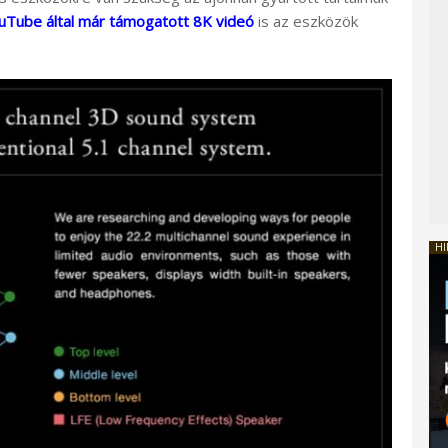
uTube által már támogatott 8K videó
is az eszközök
HI