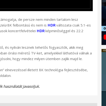
s támogatja, de persze nem minden tartalom lesz
zeia
8K felbontású és nem is
HDR
változata csak 5.1-es
kusok koncertfelvételei
HDR
képminőséggel és 22.2
ő, és nyilván lesznek tehetős fogyasztók, akik meg
HI
ukban óriási méretű TV-ket, amelyekkel láthatóvá válnak a
ósolni, hogy mindez milyen ütemben zajlik majd le.
n” elnevezéssel illetett 8K technológia fejlesztésébe,
ldalon.
 használatát javasoljuk.