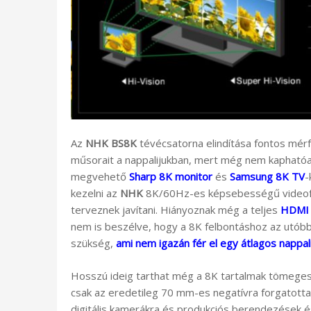
Az
NHK
BS8K
tévécsatorna elindítása fontos mér
műsorait a nappalijukban, mert még nem kaphatóak 
megvehető
Sharp 8K monitor
és
Samsung 8K TV
-
kezelni az
NHK
8K/60Hz-es képsebességű videof
terveznek javítani. Hiányoznak még a teljes
HDMI 2
nem is beszélve, hogy a 8K felbontáshoz az utóbb
szükség,
ami nem igazán fér el egy átlagos nappal
Hosszú ideig tarthat még a 8K tartalmak tömegese
csak az eredetileg 70 mm-es negatívra forgatottak
digitális kamerákra és produkciós berendezések é