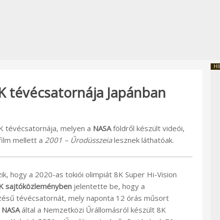
HI
 8K tévécsatornája Japánban
 8K tévécsatornája, melyen a
NASA
földről készült videói,
ilm mellett a
2001 – Űrodüsszeia
lesznek láthatóak.
ik, hogy a 2020-as tokiói olimpiát 8K Super Hi-Vision
 sajtóközleményben
jelentette be, hogy a
ésű tévécsatornát, mely naponta 12 órás műsort
a
NASA
által a Nemzetközi Űrállomásról készült 8K