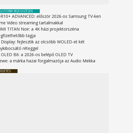
GUTÓBBI BEJEGYZÉSEK
R10+ ADVANCED: először 2026-os Samsung TV-ken
ime Video streaming tartalmakkal
IMI TITAN Noir: a 4K házi projektorszéria
gfizethetőbb tagja
 Display: fejlesztik az olcsóbb WOLED-et két
nykibocsátó réteggel
 OLED B6: a 2026-os belépő OLED TV
ewe: a márka hazai forgalmazója az Audio Mekka
RDETÉS