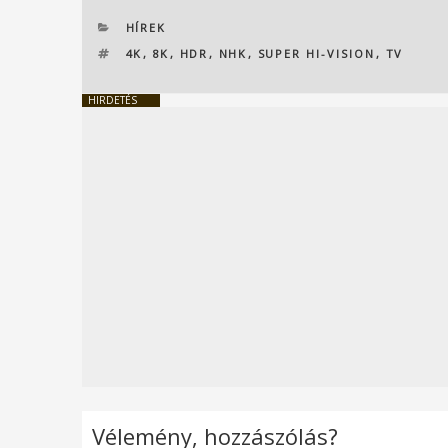
KATEGÓRIÁK
HÍREK
CÍMKÉK
4K
,
8K
,
HDR
,
NHK
,
SUPER HI-VISION
,
TV
HIRDETÉS
Vélemény, hozzászólás?