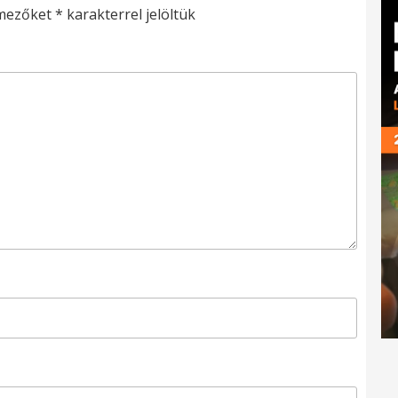
 mezőket
*
karakterrel jelöltük