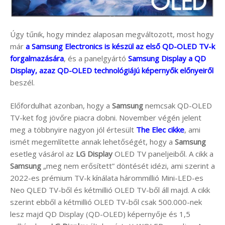
Úgy tűnik, hogy mindez alaposan megváltozott, most hogy
már
a Samsung Electronics is készül az első QD-OLED TV-k
forgalmazására
, és a panelgyártó
Samsung Display a QD
Display, azaz QD-OLED technológiájú képernyők előnyeiről
beszél.
Előfordulhat azonban, hogy a
Samsung
nemcsak QD-OLED
TV-ket fog jövőre piacra dobni. November végén jelent
meg a többnyire nagyon jól értesült
The Elec cikke
, ami
ismét megemlítette annak lehetőségét, hogy a
Samsung
esetleg vásárol az
LG Display
OLED TV paneljeiből. A cikk a
Samsung
„meg nem erősített” döntését idézi, ami szerint a
2022-es prémium TV-k kínálata hárommillió Mini-LED-es
Neo QLED TV-ből és kétmillió OLED TV-ből áll majd. A cikk
szerint ebből a kétmillió OLED TV-ből csak 500.000-nek
lesz majd QD Display (QD-OLED) képernyője és 1,5