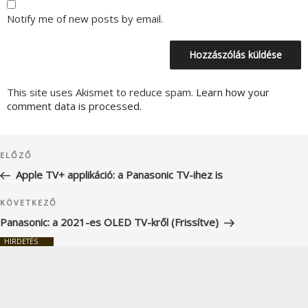
Notify me of new posts by email.
This site uses Akismet to reduce spam.
Learn how your
comment data is processed.
Bejegyzés
Korábbi
ELŐZŐ
navigáció
bejegyzés
Apple TV+ applikáció: a Panasonic TV-ihez is
Következő
KÖVETKEZŐ
bejegyzés
Panasonic: a 2021-es OLED TV-kről (Frissítve)
HIRDETÉS