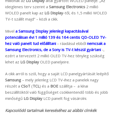
milliónak az
LG Display
által gyártott WOLED panelje. „Az
ideiglenes terv szerint a
Samsung Electronics
2 millió
WOLED panelt kap az
LG Display
-től, és 1,5 millió WOLED
TV-t szállít majd” – közli a cikk.
Mivel
a Samsung Display jelenlegi kapacitásával
potenciálisan évi 1 millió 139 és 164 centis QD-OLED TV-
hez való panelt tud előállítani
– ráadásul ebből
nemcsak a
Samsung Electronics, de a Sony is TV-t készül gyártani
-,
ezért a tervezett 2 millió OLED TV-hez tényleg szükség
lehet az
LG Display
OLED paneljeire.
A cikk arról is szól, hogy a saját LCD panelgyártását leépítő
Samsung
– mely jelenleg LCD TV-ihez a panelek nagy
részét a
CSoT
(
TCL
) és a
BOE
szállítja – a kínai
beszállítóktól való függőséget csökkentendő több és jobb
minőségű
LG Display
LCD panelt fog vásárolni.
Kapcsolódó tartalmak kereséséhez az alábbi címkék