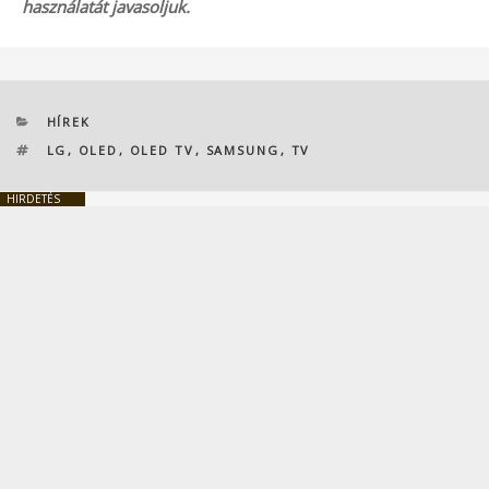
használatát javasoljuk.
KATEGÓRIÁK
HÍREK
CÍMKÉK
LG
,
OLED
,
OLED TV
,
SAMSUNG
,
TV
HIRDETÉS