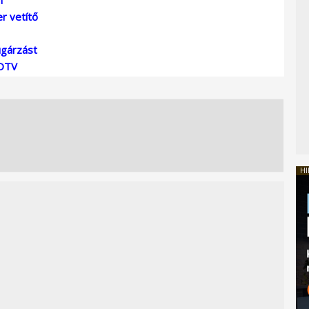
er vetítő
ugárzást
HDTV
HI