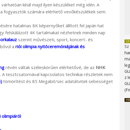
 várhatóan kínál majd ilyen készüléket még idén. A
k a fogyasztók számára elérhető vevőkészülékek sem.
ésére hatalmas 8K képernyőket állított fel Japán hat
agy felskálázott 4K tartalmakat nézhetnek minden nap
sorkalauz
szerint művészeti, sport, koncert- és
L
ibővül a
riói olimpia nyitóceremóniájának és
Sz
ha
ma
le
ng
révén váltak széleskörűen elérhetővé, de az
NHK
G
A tesztcsatornával kapcsolatos technikai részletek nem
z 
)
tömörítést és 85 Megabit/sec adatátviteli sebességet
G
(Fr
HI
i olimpiáról
m