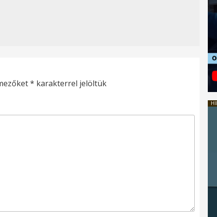
 mezőket
*
karakterrel jelöltük
HI