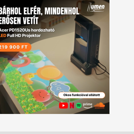
tkező
gyzés