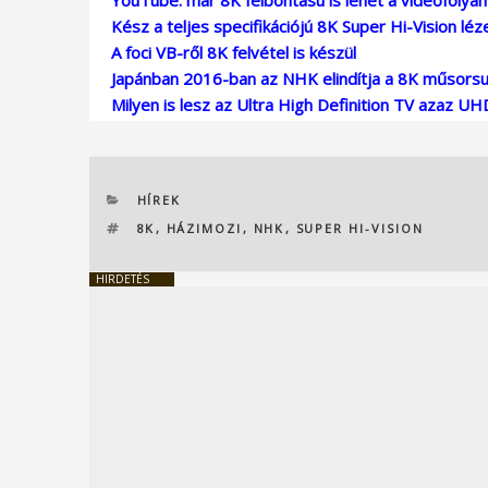
Kész a teljes specifikációjú 8K Super Hi-Vision léz
A foci VB-ről 8K felvétel is készül
Japánban 2016-ban az NHK elindítja a 8K műsors
Milyen is lesz az Ultra High Definition TV azaz U
KATEGÓRIÁK
HÍREK
CÍMKÉK
8K
,
HÁZIMOZI
,
NHK
,
SUPER HI-VISION
HIRDETÉS