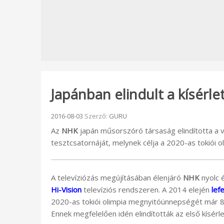
Japánban elindult a kísérl
Beküldve:
2016-08-03
Szerző:
GURU
Az
NHK
japán műsorszóró társaság elindította a v
tesztcsatornáját, melynek célja a 2020-as tokiói 
A televíziózás megújításában élenjáró
NHK
nyolc 
Hi-Vision
televíziós rendszeren. A 2014 elején
lef
2020-as tokiói olimpia megnyitóünnepségét már 8
Ennek megfelelően idén elindították az első kísér