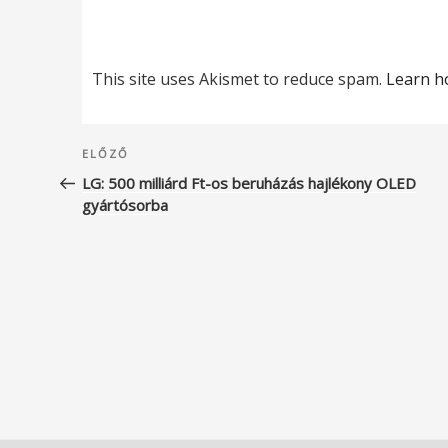
This site uses Akismet to reduce spam.
Learn h
Bejegyzés
Korábbi
ELŐZŐ
navigáció
bejegyzés
LG: 500 milliárd Ft-os beruházás hajlékony OLED
gyártósorba