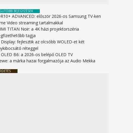
GUTÓBBI BEJEGYZÉSEK
R10+ ADVANCED: először 2026-os Samsung TV-ken
ime Video streaming tartalmakkal
IMI TITAN Noir: a 4K házi projektorszéria
gfizethetőbb tagja
 Display: fejlesztik az olcsóbb WOLED-et két
nykibocsátó réteggel
 OLED B6: a 2026-os belépő OLED TV
ewe: a márka hazai forgalmazója az Audio Mekka
RDETÉS