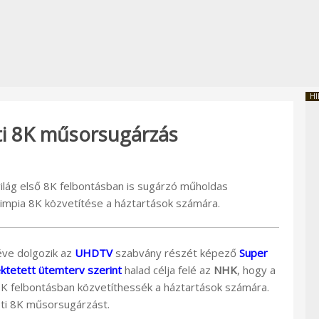
HI
eti 8K műsorsugárzás
ilág első 8K felbontásban is sugárzó műholdas
olimpia 8K közvetítése a háztartások számára.
éve dolgozik az
UHDTV
szabvány részét képező
Super
ektetett ütemterv szerint
halad célja felé az
NHK
, hogy a
K felbontásban közvetíthessék a háztartások számára.
leti 8K műsorsugárzást.