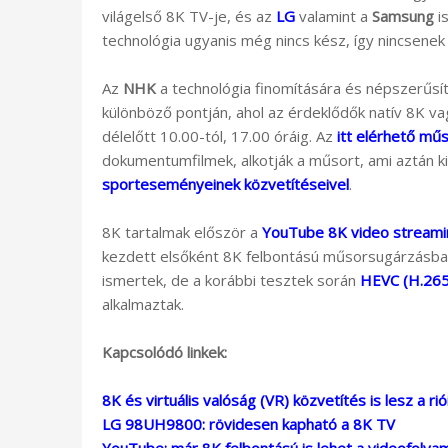
világelső 8K TV-je, és az
LG
valamint a
Samsung
is
technológia ugyanis még nincs kész, így nincsene
Az
NHK
a technológia finomítására és népszerűsít
különböző pontján, ahol az érdeklődők natív 8K v
délelőtt 10.00-tól, 17.00 óráig. Az
itt elérhető mű
dokumentumfilmek, alkotják a műsort, ami aztán k
sporteseményeinek közvetítéseivel
.
8K tartalmak először a
YouTube 8K video streami
kezdett elsőként 8K felbontású műsorsugárzásba. 
ismertek, de a korábbi tesztek során
HEVC (H.265
alkalmaztak.
Kapcsolódó linkek:
8K és virtuális valóság (VR) közvetítés is lesz a rió
LG 98UH9800: rövidesen kapható a 8K TV
YouTube: már 8K felbontású is lehet a videofolya