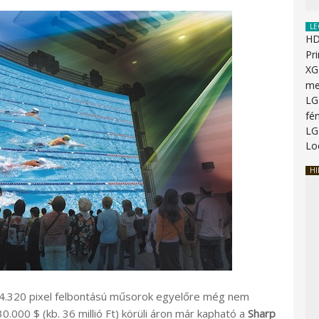
LE
HD
Pr
XG
me
LG
fé
LG
Lo
HI
x 4.320 pixel felbontású műsorok egyelőre még nem
.000 $ (kb. 36 millió Ft) körüli áron már kapható a
Sharp