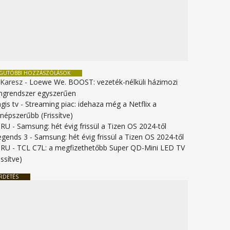
EGUTÓBBI HOZZÁSZÓLÁSOK
 Karesz
-
Loewe We. BOOST: vezeték-nélküli házimozi
ngrendszer egyszerűen
gis tv
-
Streaming piac: idehaza még a Netflix a
gnépszerűbb (Frissítve)
URU
-
Samsung: hét évig frissül a Tizen OS 2024-től
legends 3
-
Samsung: hét évig frissül a Tizen OS 2024-től
URU
-
TCL C7L: a megfizethetőbb Super QD-Mini LED TV
issítve)
RDETÉS